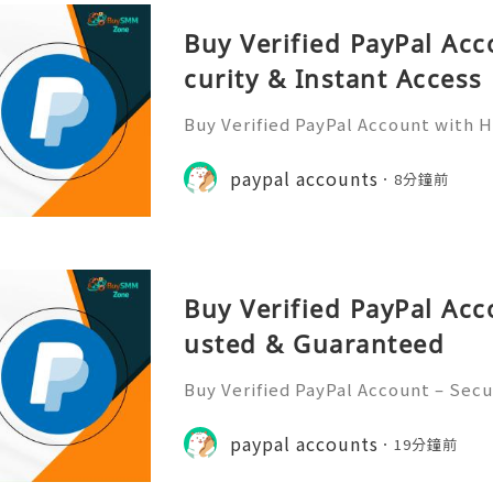
Buy Verified PayPal Acc
curity & Instant Access
Buy Verified PayPal Account with H
cess With “Buy Verified PayPal Ac
& Instant Access,” you get exactly
paypal accounts
8分鐘前
o start sending and rece
Buy Verified PayPal Acc
usted & Guaranteed
Buy Verified PayPal Account – Sec
What Does Trusted & Guaranteed 
ple believe in it. It has a good rep
paypal accounts
19分鐘前
romises. Guaranteed means