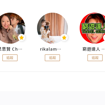
思思賢 ChillMyBabe
rikalammm
窮遊達人 Mr.TravelGe
追蹤
追蹤
追蹤