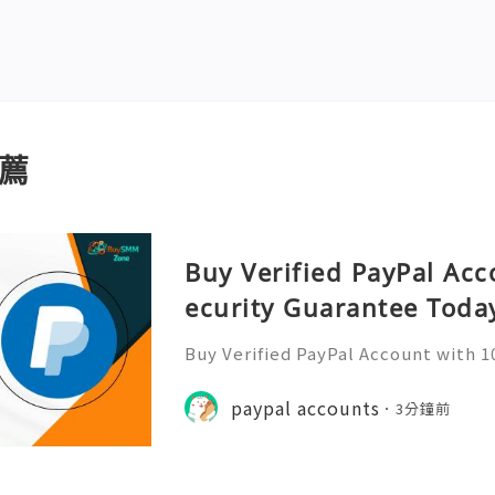
薦
Buy Verified PayPal Acc
ecurity Guarantee Toda
Buy Verified PayPal Account with 
oday Imagine having more trust, s
y time you send or receive money. 
paypal accounts
3分鐘前
o buy verified PayPal acc