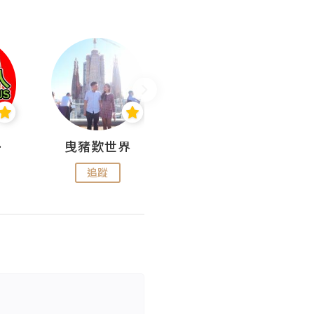
nius
曳豬歎世界
Koalascities (^O^)! @ UTravel
追蹤
追蹤