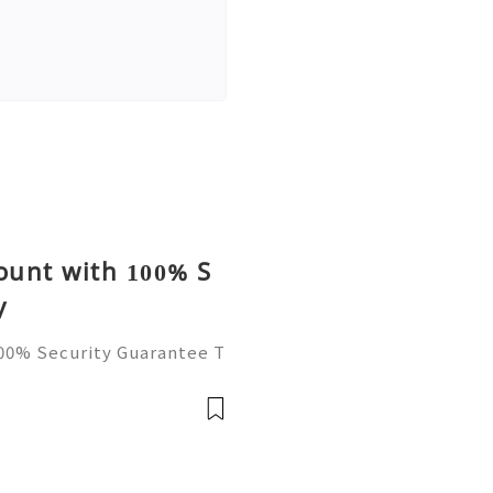
ount with 100% S
y
100% Security Guarantee T
ecurity, and freedom ever
If you want to know how t