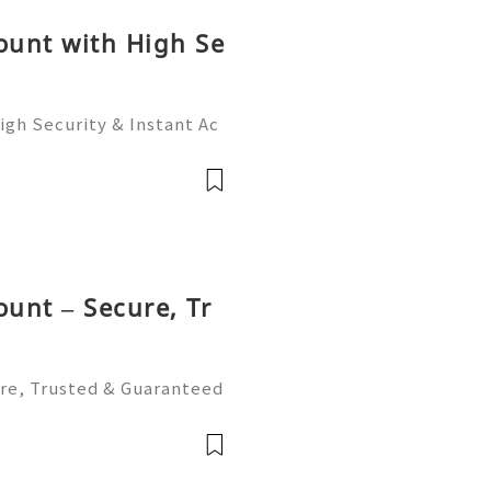
ount with High Se
igh Security & Instant Ac
count with High Security
 that—an easy, fast way t
ount – Secure, Tr
ure, Trusted & Guaranteed
Mean? Trusted means peo
utation and does what it p