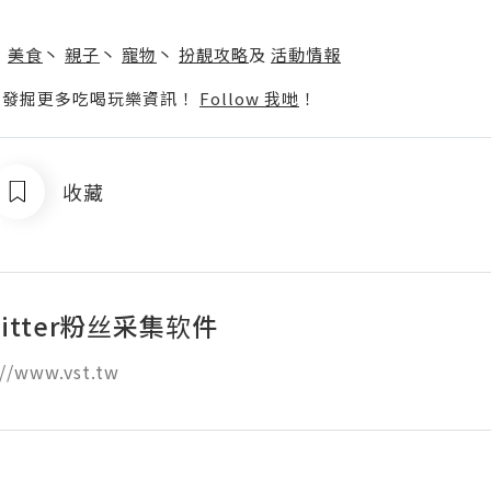
】
丶
美食
丶
親子
丶
寵物
丶
扮靚攻略
及
活動情報
p啦！發掘更多吃喝玩樂資訊！
Follow 我哋
！
收藏
itter粉丝采集软件
//www.vst.tw