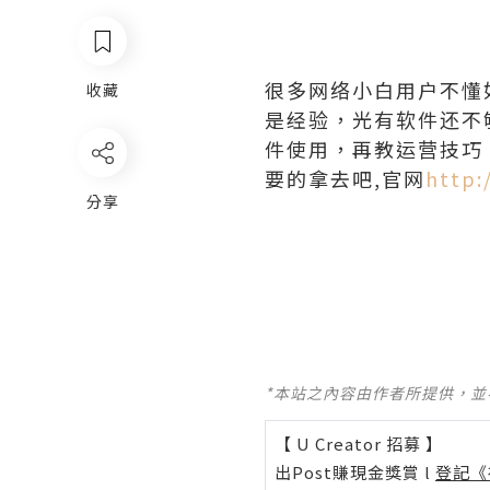
很多网络小白用户不懂
收藏
是经验，光有软件还不
件使用，再教运营技巧
要的拿去吧,官网
http:
分享
*本站之內容由作者所提供，
【 U Creator 招募 】
出Post賺現金獎賞 l
登記《