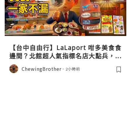
【台中自由行】LaLaport 咁多美食食
邊間？北館超人氣指標名店大點兵，深
度實測日本直送「北丸」職人料理與南
ChewingBrother
2小時前
館 LOPIA 超市神級熟食區！