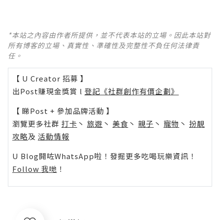
*本站之內容由作者所提供，並不代表本站的立場。因此本站對
所有博客的立場、真實性、準確性及完整性不負任何法律責
任。
【 U Creator 招募 】
出Post賺現金獎賞 l
登記《社群創作有價企劃》
【 睇Post + 參加品牌活動 】
瀏覽更多社群
打卡
丶
旅遊
丶
美食
丶
親子
丶
寵物
丶
扮靚
攻略
及
活動情報
U Blog開咗WhatsApp啦！發掘更多吃喝玩樂資訊！
Follow 我哋
！