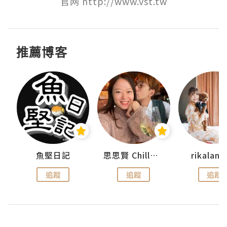
官网 http://www.vst.tw
推薦博客
urnal
魚堅日記
思思賢 ChillMyBabe
rikala
追蹤
追蹤
追蹤