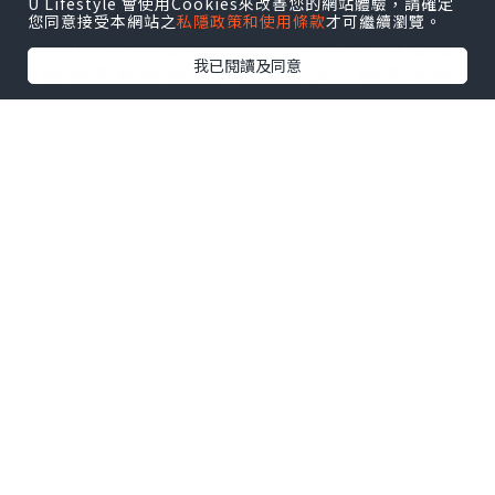
U Lifestyle 會使用Cookies來改善您的網站體驗，請確定
复杂的项目管理，它都能完美胜任，为我
您同意接受本網站之
私隱政策和使用條款
才可繼續瀏覽。
的工作带来了极大的便利和帮助。真心推
我已閱讀及同意
荐给需要高效解决方案的用户。需要的拿
去吧,官网
http://www.vst.tw
*本站之內容由作者所提供，並不代表本站的立場。因此本站對
所有博客的立場、真實性、準確性及完整性不負任何法律責
任。
【 U Creator 招募 】
出Post賺現金獎賞 l
登記《社群創作有價企劃》