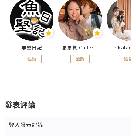
urnal
魚堅日記
思思賢 ChillMyBabe
rikala
追蹤
追蹤
追蹤
發表評論
登入
發表評論