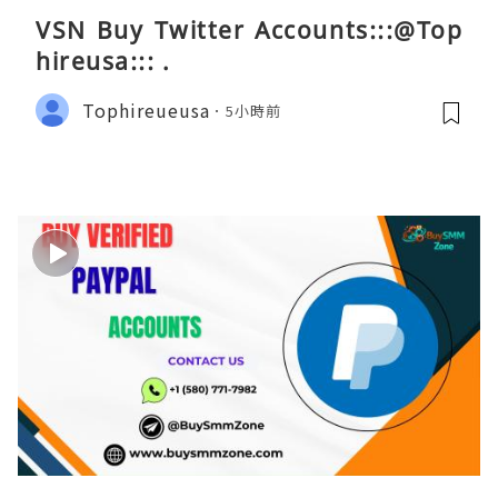
VSN Buy Twitter Accounts:::@Top
hireusa::: .
Tophireueusa
5小時前