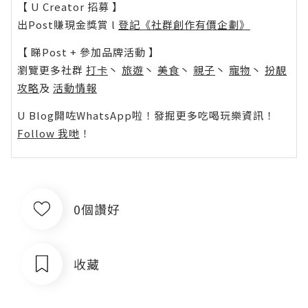
【 U Creator 招募 】
出Post賺現金獎賞 l
登記《社群創作有價企劃》
【 睇Post + 參加品牌活動 】
瀏覽更多社群
打卡
丶
旅遊
丶
美食
丶
親子
丶
寵物
丶
扮靚
攻略
及
活動情報
U Blog開咗WhatsApp啦！發掘更多吃喝玩樂資訊！
Follow 我哋
！
0個讚好
收藏