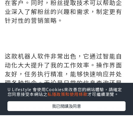
在客户。同时，粉丝提取技术可以帮助企
业深入了解粉丝的兴趣和需求，制定更有
针对性的营销策略。
这款机器人软件非常出色，它通过智能自
动化大大提升了我的工作效率。操作界面
友好，任务执行精准，能够快速响应并处
理各种指令。无论是日常的信息查询还是
U Lifestyle 會使用Cookies來改善您的網站體驗，請確定
复杂的项目管理，它都能完美胜任，为我
您同意接受本網站之
私隱政策和使用條款
才可繼續瀏覽。
的工作带来了极大的便利和帮助。真心推
我已閱讀及同意
荐给需要高效解决方案的用户。需要的拿
去吧,官网
http://www.vst.tw