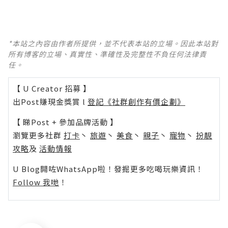
*本站之內容由作者所提供，並不代表本站的立場。因此本站對
所有博客的立場、真實性、準確性及完整性不負任何法律責
任。
【 U Creator 招募 】
出Post賺現金獎賞 l
登記《社群創作有價企劃》
【 睇Post + 參加品牌活動 】
瀏覽更多社群
打卡
丶
旅遊
丶
美食
丶
親子
丶
寵物
丶
扮靚
攻略
及
活動情報
U Blog開咗WhatsApp啦！發掘更多吃喝玩樂資訊！
Follow 我哋
！