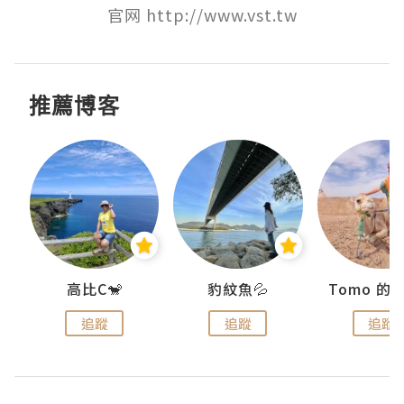
官网 http://www.vst.tw
推薦博客
)
高比C🐒
豹紋魚💦
追蹤
追蹤
追蹤