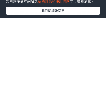
您同意接受本網站之
私隱政策和使用條款
才可繼續瀏覽。
的工作带来了极大的便利和帮助。真心推
我已閱讀及同意
荐给需要高效解决方案的用户。需要的拿
去吧,官网
http://www.vst.tw
*本站之內容由作者所提供，並不代表本站的立場。因此本站對
所有博客的立場、真實性、準確性及完整性不負任何法律責
任。
【 U Creator 招募 】
出Post賺現金獎賞 l
登記《社群創作有價企劃》