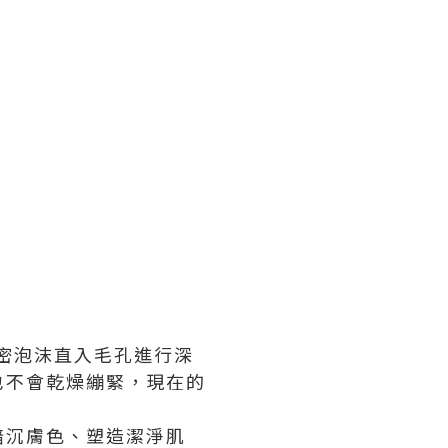
濃密泡沫直入毛孔進行深
也不會乾燥繃緊，現在的
暗沉膚色、塑造潔淨肌