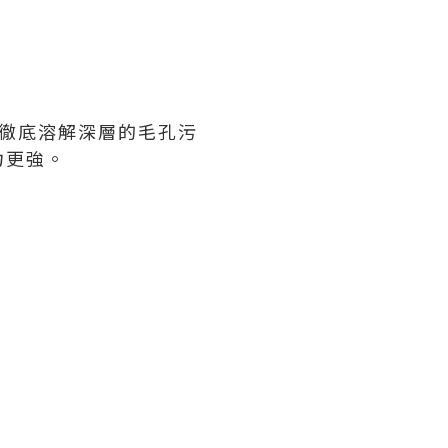
徹底溶解深層的毛孔污
力更強。