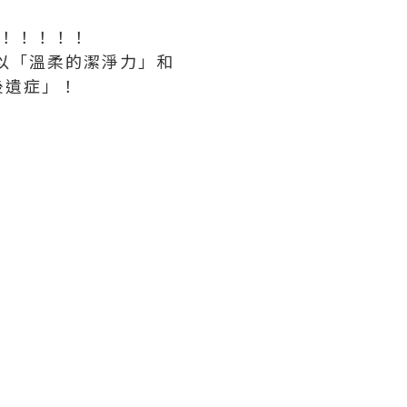
呢！！！！！
，以「溫柔的潔淨力」和
後遺症」！