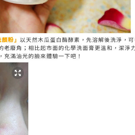
素洗顏粉」
以天然木瓜蛋白酶酵素，先溶解後洗淨，可
的老廢角；相比起市面的化學洗面膏更溫和，潔淨
，充滿油光的臉來體驗一下吧！