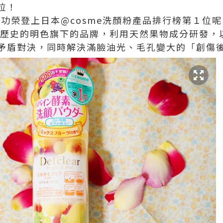
位！
顏粉成功榮登上日本@cosme洗顏粉產品排行榜第１位
131年歷史的明色旗下的品牌，利用天然果物成分研發
矛盾對決，同時解決滿臉油光、毛孔變大的「創傷