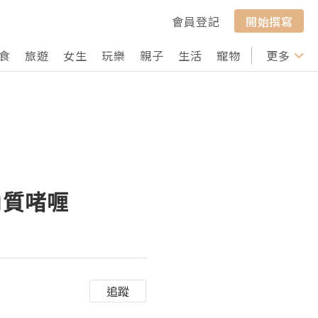
會員登記
開始撰寫
食
旅遊
女生
玩樂
親子
生活
寵物
行山
更多
打卡
角質啫喱
追蹤