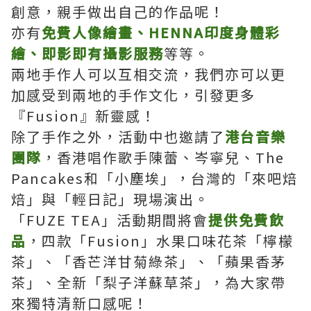
創意，親手做出自己的作品呢！
亦有
免費人像繪畫、HENNA印度身體彩
繪、即影即有攝影服務
等等。
兩地手作人可以互相交流，我們亦可以更
加感受到兩地的手作文化，引發更多
『Fusion』新靈感！
除了手作之外，活動中也邀請了
港台音樂
團隊
，香港唱作歌手陳蕾、岑寧兒、The
Pancakes和「小塵埃」，台灣的「來吧焙
焙」與「輕日記」現場演出。
「FUZE TEA」活動期間將會
提供免費飲
品
，四款「Fusion」水果口味花茶「檸檬
茶」、「香芒洋甘菊綠茶」、「蘋果香茅
茶」、全新「梨子洋蘇草茶」，為大家帶
來獨特清新口感呢！