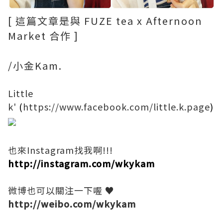
[ 這篇文章是與 FUZE tea x Afternoon
Market 合作 ]
/小金Kam.
Little
k'
(
https://www.facebook.com/little.k.page
)
也來Instagram找我啊!!!
http://instagram.com/wkykam
微博也可以關注一下喔 ♥
http://weibo.com/wkykam