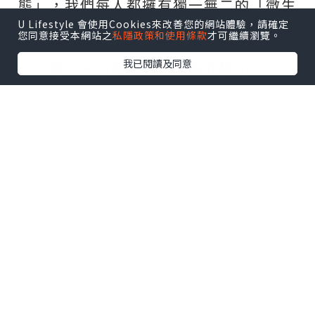
態」，我們每人都擁有獨一無二的「微生
態」，好比DNA或指紋。「微生態」與人
U Lifestyle 會使用Cookies來改善您的網站體驗，請確定
您同意接受本網站之
私隱政策和使用條款
才可繼續瀏覽。
體共生，是出生時母親所賦予的第一份禮
我已閱讀及同意
物，一生隨著我們成長而變化。
作為肌膚表面的重要部分，肌膚「微生
態」無形卻強大，是皮膚三大功能的幕後
功臣︰
– 保護︰有益微生物是阻隔外在環境的第一
道防線。
平衡的微生態有助肌膚抵抗病原體入侵，
同時釋放抗氧化蛋白。
– 調整︰有益微生物與皮膚細胞交流，有助
緩和炎症。
– 修復︰平衡的微生態對肌膚屏障功能起關