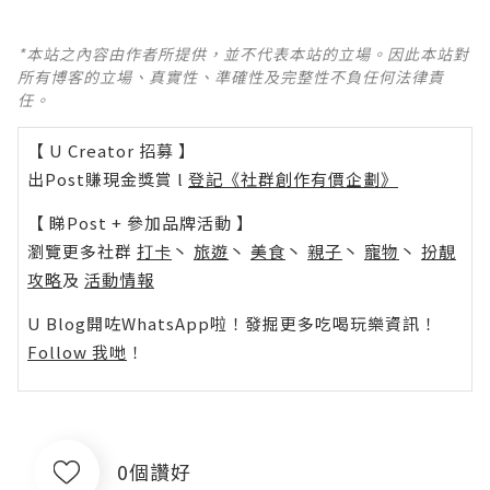
*本站之內容由作者所提供，並不代表本站的立場。因此本站對
所有博客的立場、真實性、準確性及完整性不負任何法律責
任。
【 U Creator 招募 】
出Post賺現金獎賞 l
登記《社群創作有價企劃》
【 睇Post + 參加品牌活動 】
瀏覽更多社群
打卡
丶
旅遊
丶
美食
丶
親子
丶
寵物
丶
扮靚
攻略
及
活動情報
U Blog開咗WhatsApp啦！發掘更多吃喝玩樂資訊！
Follow 我哋
！
0個讚好