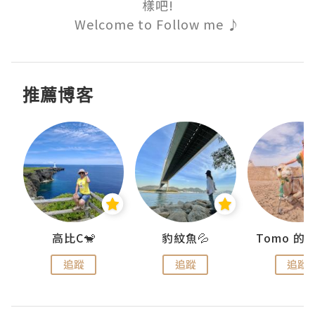
樣吧!

Welcome to Follow me ♪
推薦博客
)
高比C🐒
豹紋魚💦
追蹤
追蹤
追蹤