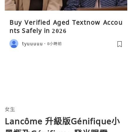
Buy Verified Aged Textnow Accou
nts Safely in 2026
tyuuuuu
8小時前
女生
Lancôme 升級版Génifique小