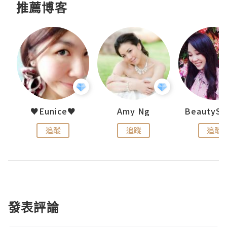
推薦博客
h 夏沫
♥Eunice♥
Amy Ng
追蹤
追蹤
追蹤
發表評論