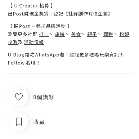
【 U Creator 招募 】
出Post賺現金獎賞 l
登記《社群創作有價企劃》
【 睇Post + 參加品牌活動 】
瀏覽更多社群
打卡
丶
旅遊
丶
美食
丶
親子
丶
寵物
丶
扮靚
攻略
及
活動情報
U Blog開咗WhatsApp啦！發掘更多吃喝玩樂資訊！
Follow 我哋
！
0個讚好
收藏