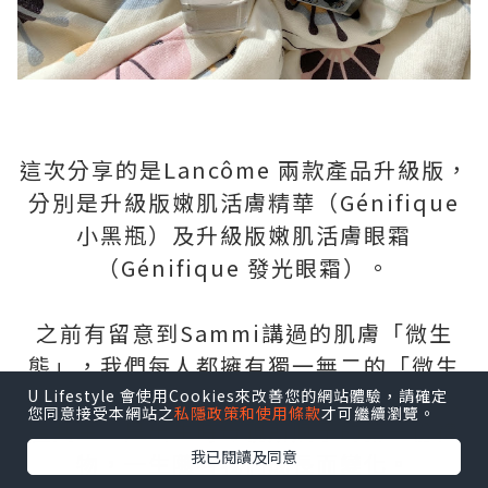
這次分享的是Lancôme 兩款產品升級版，
分別是升級版嫩肌活膚精華（Génifique
小黑瓶）及升級版嫩肌活膚眼霜
（Génifique 發光眼霜）。
之前有留意到Sammi講過的肌膚「微生
態」，我們每人都擁有獨一無二的「微生
態」，好比DNA或指紋。「微生態」與人
U Lifestyle 會使用Cookies來改善您的網站體驗，請確定
您同意接受本網站之
私隱政策和使用條款
才可繼續瀏覽。
體共生，是出生時母親所賦予的第一份禮
我已閱讀及同意
物，一生隨著我們成長而變化。