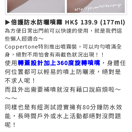
►倍護防水防曬噴霧 HK$ 139.9 (177ml)
為方便日常出門前可以快速的使用，就是我們這
些懶人超適合～
Coppertone特別推出噴霧裝，可以均勻噴滿全
身，絕對不用怕會有兩截色狀況出現！！
使用
轉蓋設計加上360度旋轉噴嘴
，身體任
何位置都可以輕易的噴上防曬液，絕對是
不求人呢！
而且外出需要補噴就沒有藉口說麻煩啦～
～～
同樣也是有經測試證實擁有80分鐘防水效
能，長時間戶外或水上活動都絕對沒問題
呢！