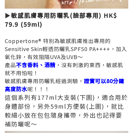
►敏感肌膚專用防曬乳(臉部專用) HK$
79.9 (59ml)
Coppertone® 特別為敏感肌膚推出專用的
Sensitive Skin輕透防曬乳SPF50 PA++++，加入
氧化鋅，有效阻隔UVA及UVB～
產品
不含香料、酒精
，沒有刺激的東西，敏感肌
就不用怕啦！
敏感肌膚專用防曬乳經過測驗，
證實可以80分鐘
高度防水
呢！！！
這個系列有177ml大支裝(下圖)，適合用於
身體部份，另外59ml方便裝(上圖)，就比
較細小放在包包隨身攜帶，外出也記得要
補防曬呢～