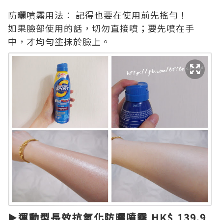
防曬噴霧用法︰ 記得也要在使用前先搖勻！
如果臉部使用的話，切勿直接噴；要先噴在手
中，才均勻塗抹於臉上。
►運動型長效抗氧化防曬噴霧 HK$ 139.9