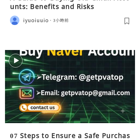
unts: Benefits and Risks
iyuoiuuio
3小時前
07 Steps to Ensure a Safe Purchas