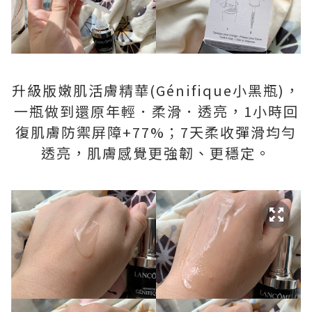
升級版嫩肌活膚精華(Génifique小黑瓶)，
一瓶做到還原年輕．柔滑．透亮，1小時回
復肌膚防禦屏障+77%；7天柔收彈滑均勻
透亮，肌膚感覺更強韌、更穩定。