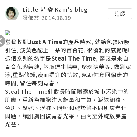
Little k' ✿ Kam's blog
追蹤
發佈於 2014.08.19
當我收到
Just A Time
的產品時候, 就給包裝所吸
引住, 淡黃色配上一朵的百合花, 很優雅的感覺呢!!
這個系列的名字是
Steal The Time
, 靈感是來自
百合花的美態, 萃取蝸牛精華, 珍珠精華等, 做到潔
淨,重點修護,瘦面提升的功效, 幫助你奪回偷走的
時間, 留住每刻青春。
Steal The Time針對長時間曝露於城市污染中的
肌膚，重新為細胞注入能量和生氣，減退細紋、
色斑、鬆弛、浮腫、暗啞和乾燥等不同肌膚老化
問題，讓肌膚回復青春光采，由內至外綻放美麗
光芒。