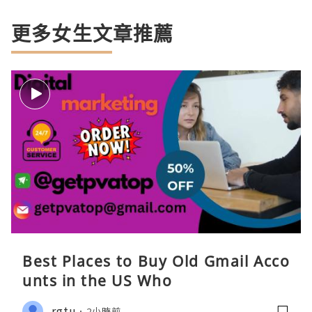
更多女生文章推薦
Best Places to Buy Old Gmail Acco
unts in the US Who
rgtu
2小時前