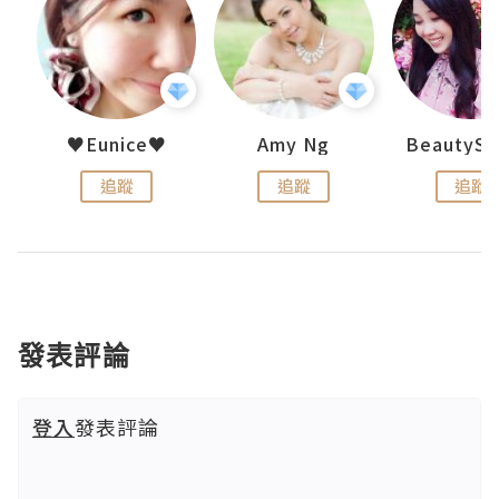
h 夏沫
♥Eunice♥
Amy Ng
追蹤
追蹤
追蹤
發表評論
登入
發表評論