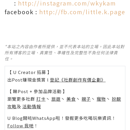
:
http://instagram.com/wkykam
facebook :
http://fb.com/little.k.page
*本站之內容由作者所提供，並不代表本站的立場。因此本站對
所有博客的立場、真實性、準確性及完整性不負任何法律責
任。
【 U Creator 招募 】
出Post賺現金獎賞 l
登記《社群創作有價企劃》
【 睇Post + 參加品牌活動 】
瀏覽更多社群
打卡
丶
旅遊
丶
美食
丶
親子
丶
寵物
丶
扮靚
攻略
及
活動情報
U Blog開咗WhatsApp啦！發掘更多吃喝玩樂資訊！
Follow 我哋
！