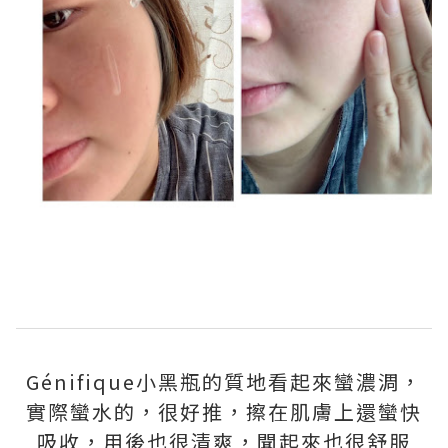
Génifique小黑瓶的質地看起來蠻濃淍，
實際蠻水的，很好推，擦在肌膚上還蠻快
吸收，用後也很清爽，聞起來也很舒服