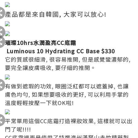
產品都是來自韓國, 大家可以放心!
璀璨10hrs水潤盈亮CC底霜
Luminous 10 Hydrating CC Base $330
它的質感很細滑, 很容易推開, 但是感覺蠻濃郁的,
要完全讓皮膚吸收, 要仔細的推開。
有做到遮瑕的功效, 眼圈泛紅都可以遮蓋掉, 也讓
膚色均勻, 如果想要吸收的更好, 可以利用手掌的
溫度輕輕按壓一下就OK啦!
平常單用這個CC底霜打造裸妝效果, 這樣就可以出
門了呢!!!!
CC底霜裡面是使用了特選濟州漢拏山赤竹精華製