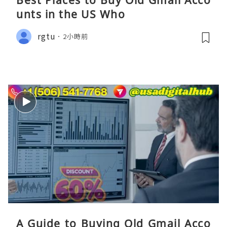
unts in the US Who
rgtu
2小時前
A Guide to Buying Old Gmail Acco