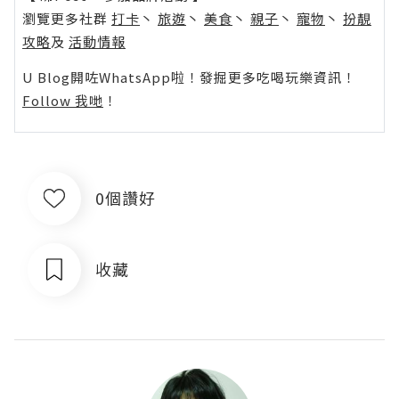
瀏覽更多社群
打卡
丶
旅遊
丶
美食
丶
親子
丶
寵物
丶
扮靚
攻略
及
活動情報
U Blog開咗WhatsApp啦！發掘更多吃喝玩樂資訊！
Follow 我哋
！
0個讚好
收藏