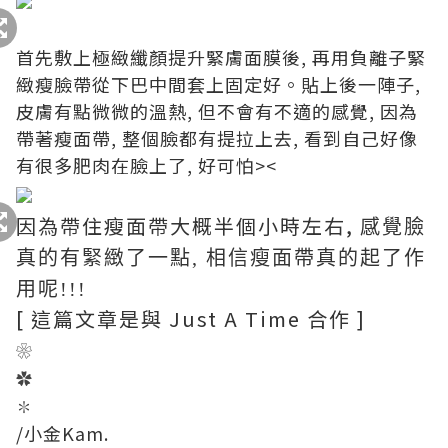
首先敷上極緻纖顏提升緊膚面膜後, 再用負離子緊
緻瘦臉帶從下巴中間套上固定好。貼上後一陣子,
皮膚有點微微的溫熱, 但不會有不適的感覺, 因為
帶著瘦面帶, 整個臉都有提拉上去, 看到自己好像
有很多肥肉在臉上了, 好可怕><
因為帶住瘦面帶大概半個小時左右,
感覺臉
真的有緊緻了一點
,
相信瘦面帶真的起了作
用呢
!!!
[ 這篇文章是與 Just A Time 合作 ]
❀
✿
✽
/小金Kam.