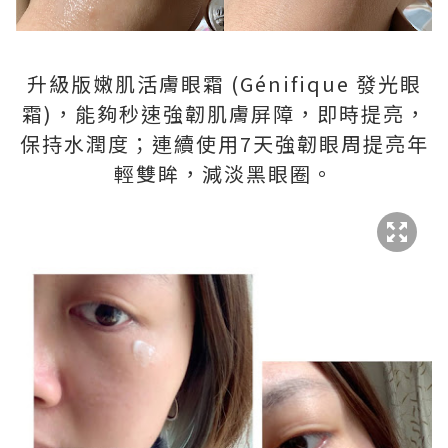
升級版嫩肌活膚眼霜 (Génifique 發光眼
霜)，能夠秒速強韌肌膚屏障，即時提亮，
保持水潤度；連續使用7天強韌眼周提亮年
輕雙眸，減淡黑眼圈。