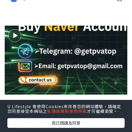
07 Steps to Ensure a Safe Purchas
U Lifestyle 會使用Cookies來改善您的網站體驗，請確定
您同意接受本網站之
私隱政策和使用條款
才可繼續瀏覽。
e of a Naver Account ...
我已閱讀及同意
rgtu
3小時前