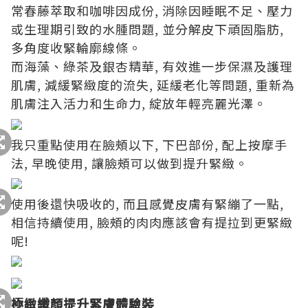
常春藤萃取和咖啡因成份, 消除因睡眠不足、壓力
或生理期引致的水腫問題, 並分解皮下頑固脂肪,
多角度收緊輪廓線條。
而海藻、綠茶及銀杏精華, 有效進一步保濕及護理
肌膚, 減緩緊緻度的流失, 延緩老化等問題, 重新為
肌膚注入活力和生命力, 綻放年輕亮麗光澤。
我只重點使用在臉頰以下, 下巴部份, 配上按摩手
法, 早晚使用, 讓臉頰可以做到提升緊緻。
使用後還快吸收的, 而且感覺皮膚有緊繃了一點,
相信持續使用, 臉頰的肉肉應該會有提拉到更緊緻
呢!
極緻纖顏提升緊膚體驗裝