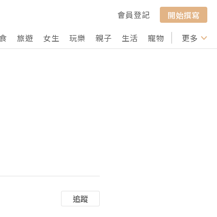
會員登記
開始撰寫
食
旅遊
女生
玩樂
親子
生活
寵物
行山
更多
打卡
追蹤