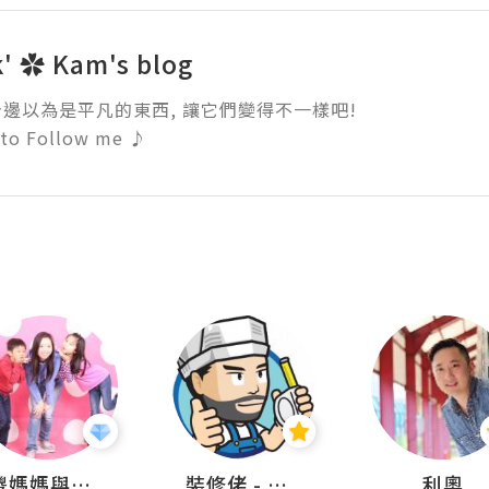
 k' ✿ Kam's blog
邊以為是平凡的東西, 讓它們變得不一樣吧!

to Follow me ♪
儍媽媽與兩隻小魔怪之家
裝修佬 - 香港一站式網上裝修平台
利奧