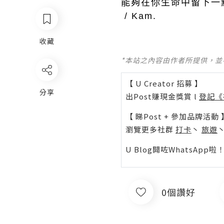
能夠在你生命中留下一
/ Kam.
收藏
*本站之內容由作者所提供，
【 U Creator 招募 】
分享
出Post賺現金獎賞 l
登記《
【 睇Post + 參加品牌活動 
瀏覽更多社群
打卡
丶
旅遊
U Blog開咗WhatsAp
0個讚好