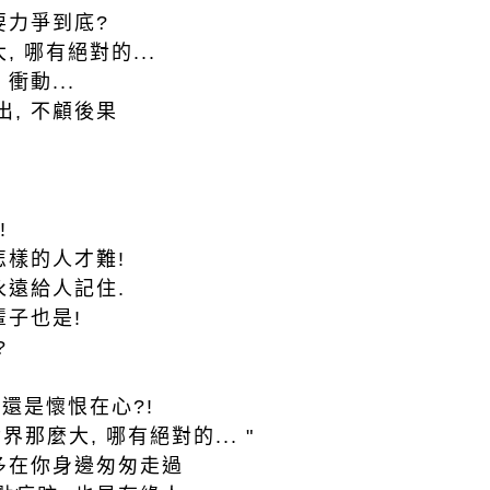
要力爭到底?
, 哪有絕對的...
衝動...
, 不顧後果
,
!
怎樣的人才難!
永遠給人記住.
輩子也是!
?
 還是懷恨在心?!
界那麼大, 哪有絕對的... "
多在你身邊匆匆走過