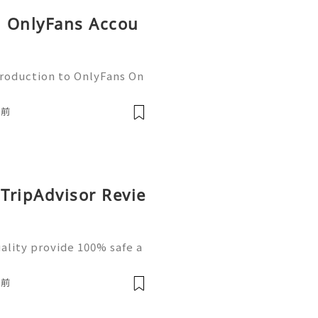
ed OnlyFans Accou
troduction to OnlyFans On
nt creation world by stor
 to connect directly with
鐘前
 TripAdvisor Revie
ality provide 100% safe a
ap price. If you buy trust
ct entrust with likely cli
鐘前