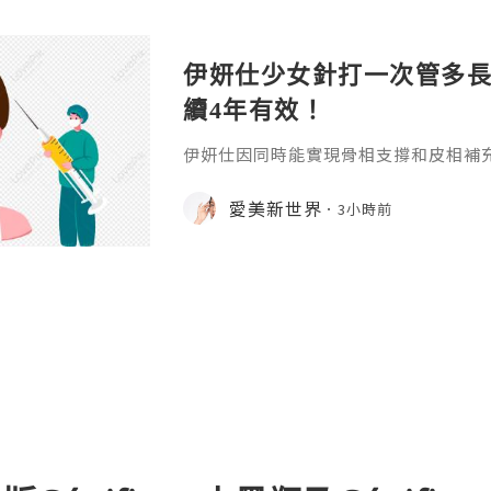
伊妍仕少女針打一次管多
續4年有效！
伊妍仕因同時能實現骨相支撐和皮相補
緊致有彈性的年輕面容，所以又稱為少
非永久，伊妍仕少女針打一次管多長時
愛美新世界
3小時前
分邏輯和不同劑型的差異說起。1.區別
和僅做表層修飾填充、吸收後就快速恢
妍仕Ellansé為再生材料的膠原蛋白
重成分的協同作用：CMC凝膠載體