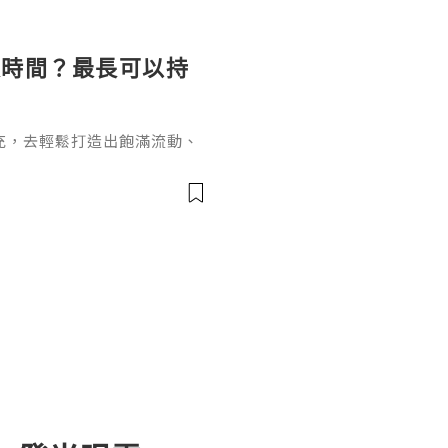
長時間？最長可以持
充，去輕鬆打造出飽滿流動、
女針。打針能長效維持效果卻
間？這個問題要從它的核心成
於普通玻尿酸的長效再生邏輯
復原樣的普通玻尿酸不同，伊
增生劑，少女針的長效性來自雙