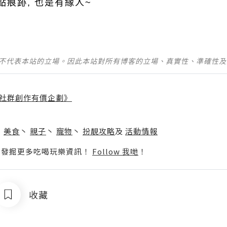
點痕跡, 也是有緣人~
並不代表本站的立場。因此本站對所有博客的立場、真實性、準確性
社群創作有價企劃》
】
丶
美食
丶
親子
丶
寵物
丶
扮靚攻略
及
活動情報
p啦！發掘更多吃喝玩樂資訊！
Follow 我哋
！
收藏