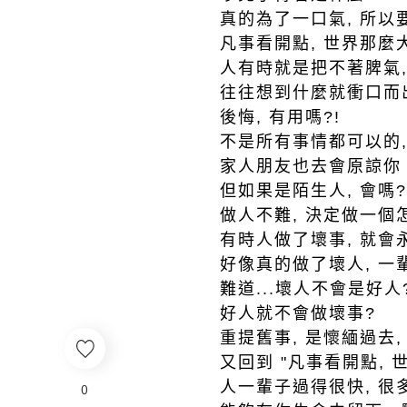
真的為了一口氣, 所以
凡事看開點, 世界那麼大
人有時就是把不著脾氣, 
往往想到什麼就衝口而出
後悔, 有用嗎?!
不是所有事情都可以的
家人朋友也去會原諒你
但如果是陌生人, 會嗎?
做人不難, 決定做一個
有時人做了壞事, 就會
好像真的做了壞人, 一
難道...壞人不會是好人
好人就不會做壞事?
重提舊事, 是懷緬過去,
又回到 "凡事看開點, 世
人一輩子過得很快, 很
0