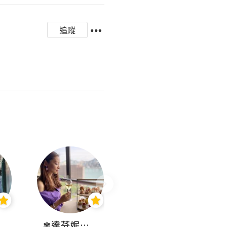
追蹤
✾達芬妮•愛孩子•愛生活✾
wendysugar享受生活gogogo