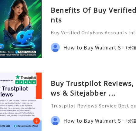
Benefits Of Buy Verifi
nts
Buy Verified OnlyFans Accounts In
lyFans has taken the digital conte
m, offering a platform for creators
How to Buy Walmart S
1分
their audience and mon
Buy Trustpilot Reviews,
ws & Sitejabber ...
Trustpilot Reviews Service Best qu
nd Real Trustpilot Reviews at a Che
pilot reviews heap, you can constru
How to Buy Walmart S
3分
ents and lay out a