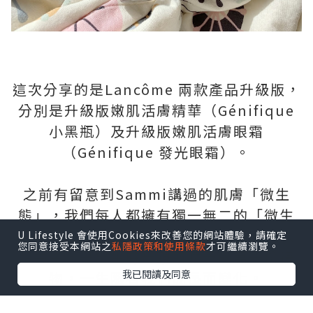
這次分享的是Lancôme 兩款產品升級版，
分別是升級版嫩肌活膚精華（Génifique
小黑瓶）及升級版嫩肌活膚眼霜
（Génifique 發光眼霜）。
之前有留意到Sammi講過的肌膚「微生
態」，我們每人都擁有獨一無二的「微生
態」，好比DNA或指紋。「微生態」與人
U Lifestyle 會使用Cookies來改善您的網站體驗，請確定
您同意接受本網站之
私隱政策和使用條款
才可繼續瀏覽。
體共生，是出生時母親所賦予的第一份禮
我已閱讀及同意
物，一生隨著我們成長而變化。