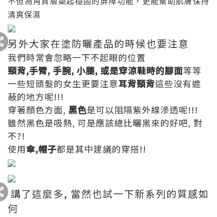
不但為角質層築起穩固的屏障功能，更
能幫助肌膚保持
清爽保濕
另外大家在塗防曬產品的時候也要注意
我們時常會忽略一下不起眼的位置
頸背,手臂, 手腕, 小腿, 或是穿涼鞋時的腳面
等等
一些短頭髮的女生更要注意
耳背頸背
這些沒有遮
蔽的地方呢!!!
穿著顏色方面,
黑色
是可以阻隔紫外線滲透呢!!!
雖然黑色是吸熱, 可是應該總比曬黑來的好吧, 對
不?!
使用
傘,帽子
都是其中建議的穿搭!!
講了這麼多, 當然也試一下新系列的質感如
何