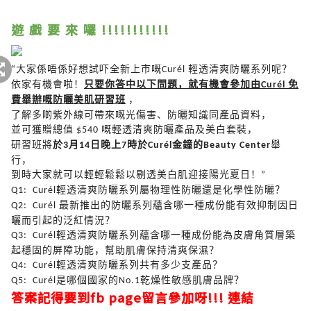
遊 戲 要 來 囉 !!!!!!!!!!!
大家係唔係好想試吓全新上市嘅
輕透清爽防曬系列呢？
“
Curél
依家有機會啦！
只要你答中以下問題，就有機會參加由
免
Curél
費舉辦嘅防曬美肌研習班
，
了解多啲紫外線可帶來嘅光傷害、防曬知識同產品資料，
並可獲贈總值
嘅輕透清爽防曬產品及美白套裝，
$540
研習班將
於
月
日晚上
時於
金鐘的
舉
3
14
7
Curél
Beauty Center
行，
到時大家就可以輕輕鬆鬆以剔透美白肌迎接陽光夏日！
”
輕透清爽防曬系列屬物理性防曬還是化學性防曬？
Q1: Cur
é
l
最新推出的防曬系列蘊含哪一種成份能有效抑制因日
Q2: Cur
é
l
曬而引起的泛紅情況？
輕透清爽防曬系列蘊含哪一種成份能為皮膚角質層築
Q3: Cur
é
l
起穩固的屏障功能，幫助肌膚保持清爽保濕？
輕透清爽防曬系列共有多少支產品？
Q4: Cur
é
l
是哪個國家的
乾燥性敏感肌膚品牌？
Q5: Cur
é
l
No.1
答案記得要到fb page留言參加呀!!! 連結