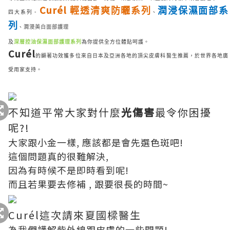
Curél
輕透清爽
防曬系列
潤浸保濕面部系
-
四大系列
、
列
、
潤浸美白面部護理
及
深層控油保濕面部護理系列
為你提供全方位體貼呵護。
Curél
的顯著功效獲多位來自日本及亞洲各地的頂尖皮膚科醫生推薦，於世界各地廣
受用家支持
。
不知道平常大家對什麼
光傷害
最令你困擾
呢?!
大家跟小金一樣, 應該都是會先選色斑吧!
這個問題真的很難解決,
因為有時候不是即時看到呢!
而且若果要去修補 , 跟要很長的時間~
Curél這次請來夏國樑醫生
為我們講解紫外線跟皮膚的一些問題!