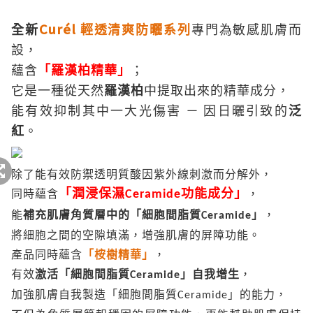
Curél
全新
輕透清爽
防曬系列
專門為敏感肌膚而
設，
蘊含
「羅漢柏精華」
；
它是一種從天然
羅漢柏
中提取出來的精華成分，
能有效抑制其中一大光傷害
－
因日曬引致的
泛
紅
。
除了能有效防禦透明質酸因紫外線刺激而分解外，
「潤浸保濕
功能成分」
同時
蘊含
Ceramide
，
能
補充肌膚角質層中的「細胞間脂質
」
，
Ceramide
將細胞之間的空隙填滿，增強肌膚的屏障功能。
產品同時蘊含
「桉樹精華」
，
有效
激活「細胞間脂質
」自我增生
，
Ceramide
加強肌膚自我製造「細胞間脂質
」的能力，
Ceramide