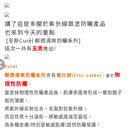
講了這麼多關於紫外線跟塗防曬產品
也來到今天的重點
[全新Curél 輕透清爽防曬系列]
這次一共有
五支
推出!
Curél
物
輕透清爽防曬系列
含有
氧化鋅
(Zinc oxide)
，屬於
理性防曬
，
當塗抹物理
性防曬產品後，肌膚表面會形成一層如鏡子
般的薄膜，
將紫外線反射出去，全面對抗紫外線；
而且性質十分溫和，將敏感度減至最低，
為各種皮膚
特別是敏感肌膚
提供防曬保護。
(
)