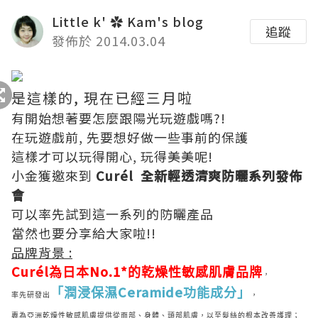
Little k' ✿ Kam's blog
追蹤
發佈於 2014.03.04
是這樣的, 現在已經三月啦
有開始想著要怎麼跟陽光玩遊戲嗎?!
在玩遊戲前, 先要想好做一些事前的保護
這樣才可以玩得開心, 玩得美美呢!
小金獲邀來到
Curél 全新輕透清爽防曬系列發佈
會
可以率先試到這一系列的防曬產品
當然也要分享給大家啦!!
品牌背景 :
Curél
No.1*
為日本
的乾燥性敏感肌膚品牌
，
Ceramide
「潤浸保濕
功能成分」
率先研發出
，
專為亞洲乾燥性敏感肌膚提供從面部、身體、頭部肌膚，
以至髮絲的根本改善護理；