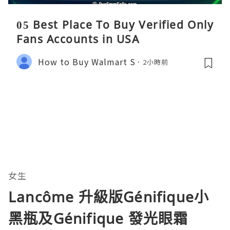
05 Best Place To Buy Verified Only
Fans Accounts in USA
How to Buy Walmart S
2小時前
女生
Lancôme 升級版Génifique小
黑瓶及Génifique 發光眼霜