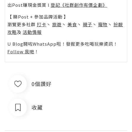
出Post賺現金獎賞 l
登記《社群創作有價企劃》
【 睇Post + 參加品牌活動 】
瀏覽更多社群
打卡
丶
旅遊
丶
美食
丶
親子
丶
寵物
丶
扮靚
攻略
及
活動情報
U Blog開咗WhatsApp啦！發掘更多吃喝玩樂資訊！
Follow 我哋
！
0個讚好
收藏