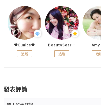
h 夏沫
♥Eunice♥
BeautySearch
Amy N
追蹤
追蹤
追蹤
發表評論
登入
發表評論