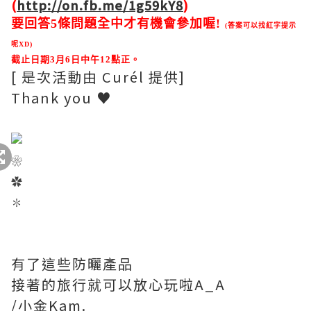
(
http://on.fb.me/1g59kY8
)
要回答5條問題全中才有機會參加喔!
(答案可以找紅字提示
呢XD)
截止日期3月6日中午12點正。
[ 是次活動由 Curél 提供]
Thank you ♥
❀
✿
✽
有了這些防曬產品
接著的旅行就可以放心玩啦A_A
/小金Kam.