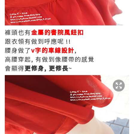
褲頭也有
金屬的書院風鈕扣
跟衣領有做到呼應呢 !!
腰身做了
v字的車線設計
,
高腰穿起, 有做到像腰帶的感覺
會顯得
更修身, 更修長
~