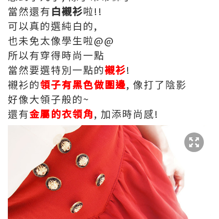
當然還有
白襯衫
啦!!
可以真的選純白的,
也未免太像學生啦@@
所以有穿得時尚一點
當然要選特別一點的
襯衫
!
襯衫的
領子有黑色做圍邊
, 像打了陰影
好像大領子般的~
還有
金屬的衣領角
, 加添時尚感!