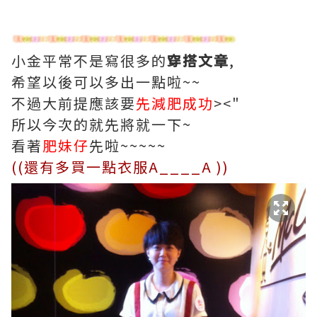
小金平常不是寫很多的
穿搭文章
,
希望以後可以多出一點啦~~
不過大前提應該要
先減肥成功
><"
所以今次的就先將就一下~
看著
肥妹仔
先啦~~~~~
((還有多買一點衣服A____A ))