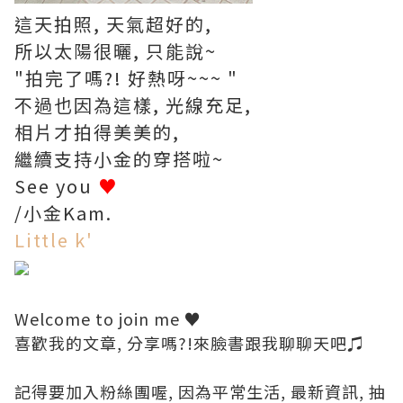
這天拍照, 天氣超好的,
所以太陽很曬, 只能說~
"拍完了嗎?! 好熱呀~~~ "
不過也因為這樣, 光線充足,
相片才拍得美美的,
繼續支持小金的穿搭啦~
See you
♥
/小金Kam.
Little k'
Welcome to join me ♥
喜歡我的文章, 分享嗎?!來臉書跟我聊聊天吧♫
記得要加入粉絲團喔, 因為平常生活, 最新資訊, 抽