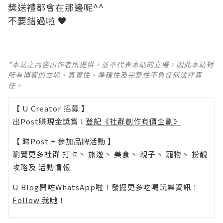
獎送禮都會在那邊呢^^
不要錯過啦 ♥
*本站之內容由作者所提供，並不代表本站的立場。因此本站對
所有博客的立場、真實性、準確性及完整性不負任何法律責
任。
【 U Creator 招募 】
出Post賺現金獎賞 l
登記《社群創作有價企劃》
【 睇Post + 參加品牌活動 】
瀏覽更多社群
打卡
丶
旅遊
丶
美食
丶
親子
丶
寵物
丶
扮靚
攻略
及
活動情報
U Blog開咗WhatsApp啦！發掘更多吃喝玩樂資訊！
Follow 我哋
！