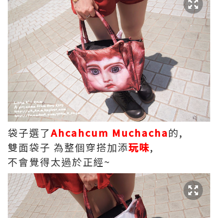
袋子選了
Ahcahcum Muchacha
的,
雙面袋子 為整個穿搭加添
玩味
,
不會覺得太過於正經~