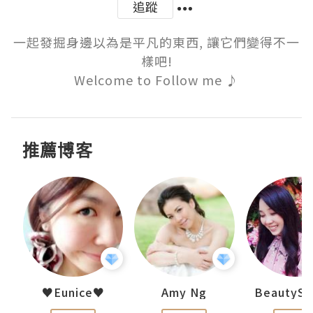
追蹤
一起發掘身邊以為是平凡的東西, 讓它們變得不一
樣吧!

Welcome to Follow me ♪
推薦博客
h 夏沫
♥Eunice♥
Amy Ng