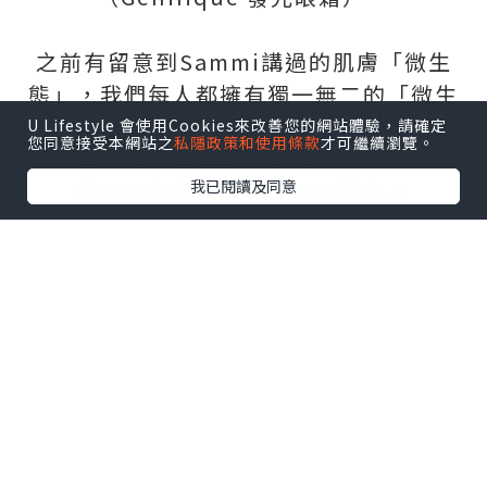
之前有留意到Sammi講過的肌膚「微生
態」，我們每人都擁有獨一無二的「微生
態」，好比DNA或指紋。「微生態」與人
U Lifestyle 會使用Cookies來改善您的網站體驗，請確定
您同意接受本網站之
私隱政策和使用條款
才可繼續瀏覽。
體共生，是出生時母親所賦予的第一份禮
我已閱讀及同意
物，一生隨著我們成長而變化。
作為肌膚表面的重要部分，肌膚「微生
態」無形卻強大，是皮膚三大功能的幕後
功臣︰
– 保護︰有益微生物是阻隔外在環境的第一
道防線。
平衡的微生態有助肌膚抵抗病原體入侵，
同時釋放抗氧化蛋白。
– 調整︰有益微生物與皮膚細胞交流，有助