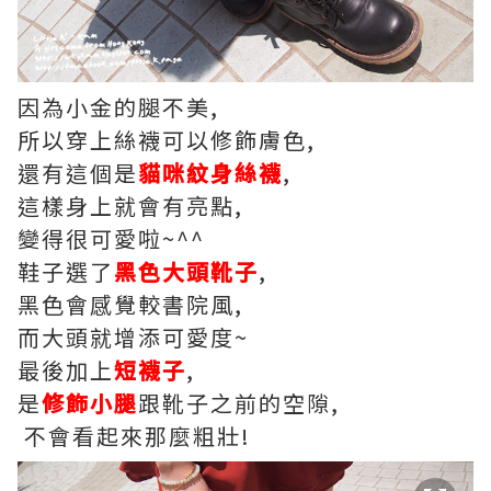
因為小金的腿不美,
所以穿上絲襪可以修飾膚色,
還有這個是
貓咪紋身絲襪
,
這樣身上就會有亮點,
變得很可愛啦~^^
鞋子選了
黑色大頭靴子
,
黑色會感覺較書院風,
而大頭就增添可愛度~
最後加上
短襪子
,
是
修飾小腿
跟靴子之前的空隙,
不會看起來那麼粗壯!