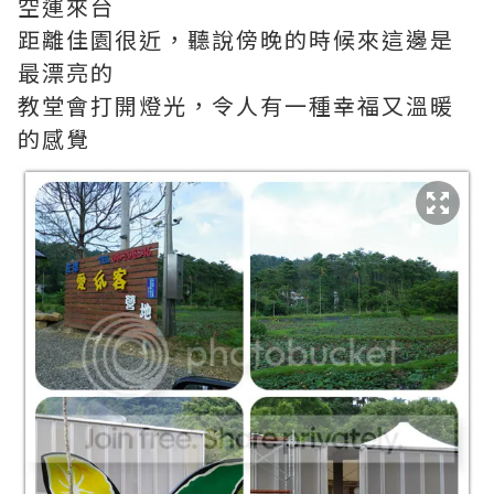
空運來台
距離佳園很近，聽說傍晚的時候來這邊是
最漂亮的
教堂會打開燈光，令人有一種幸福又溫暖
的感覺