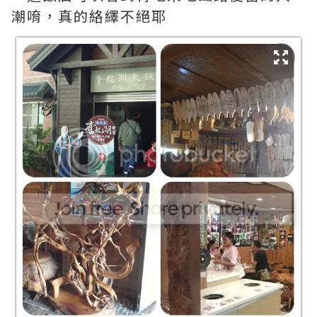
潮唷，真的絡繹不絕耶