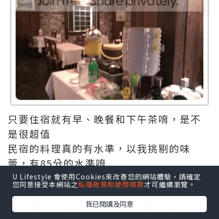
只要住宿就有早、晚餐和下午茶唷，是不
是很超值
民宿的料理真的有水準，以我挑剔的味
蕾，有85分的水準唷
所以隔天也決定在民宿吃午餐，吃下來的
U Lifestyle 會使用Cookies來改善您的網站體驗，請確定
您同意接受本網站之
私隱政策和使用條款
才可繼續瀏覽。
份量真的好多耶
我已閱讀及同意
烘培麵包佐羅勒松子醬+南瓜湯+烤雞肉包