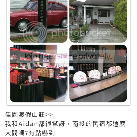
佳園渡假山莊>>
我和Aidan都很驚訝，南投的民宿都這麼
大間嗎?有點嚇到