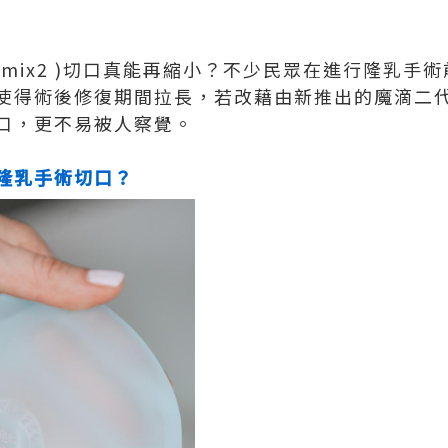
onomix2 )切口真能再縮小？不少民眾在進行隆乳
使得術後修復期間拉長，若改藉由新推出的魔滴二
口，更不易被人察覺。
隆乳手術切口？