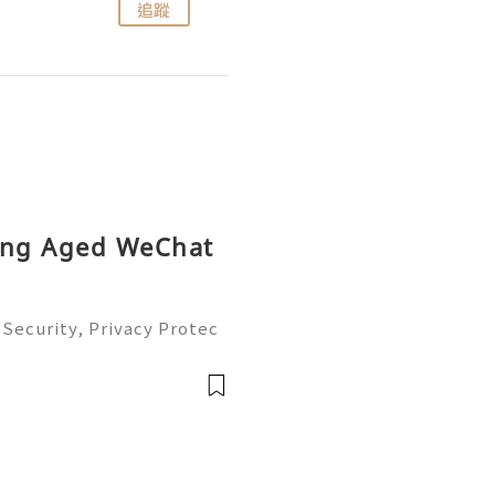
追蹤
追蹤
ying Aged WeChat
Security, Privacy Protec
omplete Guide 2026) 💫💎
tomer Support 💫💎💲💫🌐
💎💲💫🌐✨💎Tele