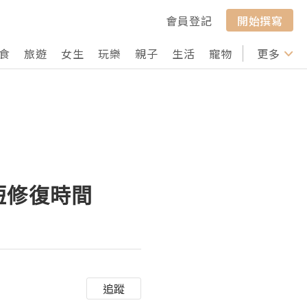
會員登記
開始撰寫
食
旅遊
女生
玩樂
親子
生活
寵物
行山
更多
打卡
短修復時間
追蹤