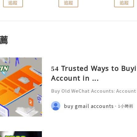
追蹤
追蹤
追蹤
薦
54 Trusted Ways to Bu
Account in ...
Buy Old WeChat Accounts: Account 
tion & Responsible Management (C
💲💫🌐✨💎Fast & Reliable 24/7 Cus
buy gmail accounts
1小時前
✨💎WhatsApp :+1 (506) 541-7768 💫