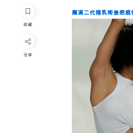
魔滴二代隆乳術後疤痕
收藏
分享