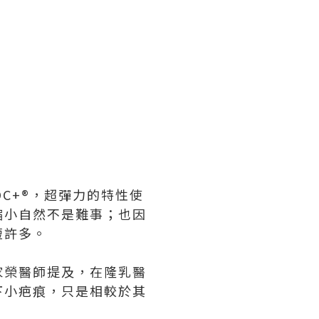
OC+®，超彈力的特性使
縮小自然不是難事；也因
短許多。
家榮醫師提及，在隆乳醫
下小疤痕，只是相較於其