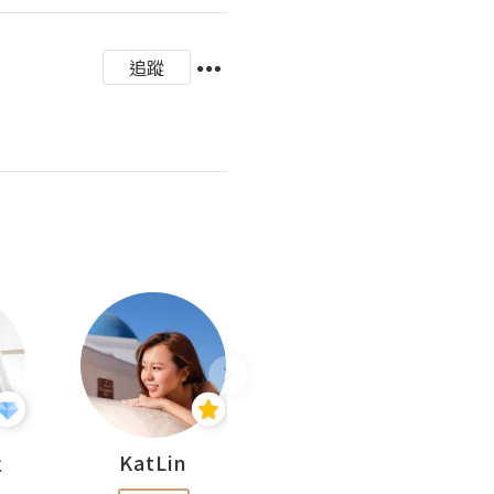
追蹤
杜
KatLin
Missmiki 米奇小姐