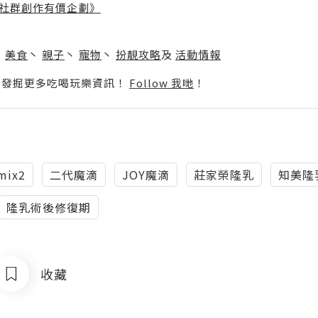
社群創作有價企劃》
】
丶
美食
丶
親子
丶
寵物
丶
扮靚攻略
及
活動情報
p啦！發掘更多吃喝玩樂資訊！
Follow 我哋
！
mix2
二代魔滴
JOY魔滴
莊家榮隆乳
知美隆
隆乳術後修復期
收藏