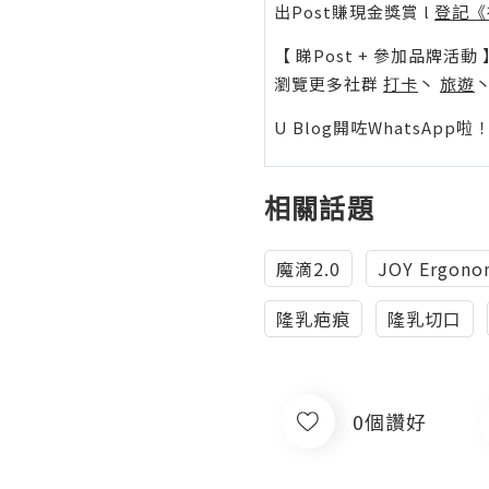
出Post賺現金獎賞 l
登記《
【 睇Post + 參加品牌活動 
瀏覽更多社群
打卡
丶
旅遊
U Blog開咗WhatsAp
相關話題
魔滴2.0
JOY Ergono
隆乳疤痕
隆乳切口
0個讚好