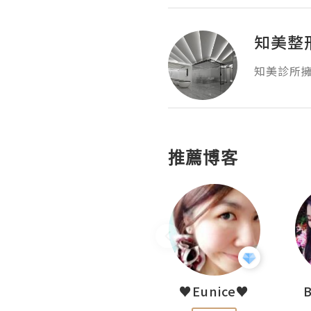
知美整
知美診所擁
推薦博客
LoveCath 夏沫
♥Eunice♥