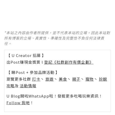
*本站之內容由作者所提供，並不代表本站的立場。因此本站對
所有博客的立場、真實性、準確性及完整性不負任何法律責
任。
【 U Creator 招募 】
出Post賺現金獎賞 l
登記《社群創作有價企劃》
【 睇Post + 參加品牌活動 】
瀏覽更多社群
打卡
丶
旅遊
丶
美食
丶
親子
丶
寵物
丶
扮靚
攻略
及
活動情報
U Blog開咗WhatsApp啦！發掘更多吃喝玩樂資訊！
Follow 我哋
！