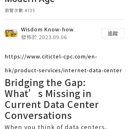
瀏覽次數:4735
Wisdom Know-how
追蹤
發佈於 2023.09.06
https://www.citictel-cpc.com/en-
hk/product-services/internet-data-center
Bridging the Gap:
What’s Missing in
Current Data Center
Conversations
When you think of data centers,