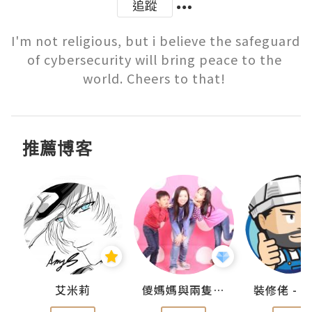
追蹤
I'm not religious, but i believe the safeguard 
of cybersecurity will bring peace to the 
world. Cheers to that! 
推薦博客
點滴
艾米莉
儍媽媽與兩隻小魔怪之家