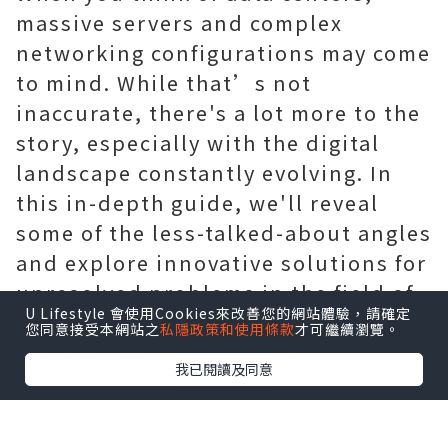
massive servers and complex
networking configurations may come
to mind. While that’s not
inaccurate, there's a lot more to the
story, especially with the digital
landscape constantly evolving. In
this in-depth guide, we'll reveal
some of the less-talked-about angles
and explore innovative solutions for
unresolved problems in the field of
U Lifestyle 會使用Cookies來改善您的網站體驗，請確定
data center services. Let's peel back
您同意接受本網站之
私隱政策和使用條款
才可繼續瀏覽。
the layers and see what's
我已閱讀及同意
underneath.
The Silent Power Struggle:
Energy Efficiency