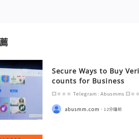
薦
Secure Ways to Buy Ver
counts for Business
💥🔆🔆🔆 Telegram : Abusmms 💥🔆
3-8937 💥🔆🔆🔆 Email : abusmmte
ebook Page : Abusmm 💥🔆🔆🔆 Signal
abusmm.com
12分鐘前
he rapidly evolving landscape of gl