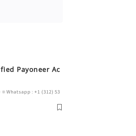
ified Payoneer Ac
🔆Whatsapp : +1 (312) 53
am@gmail.com 💥🔆🔆🔆Fac
 : +1 (682) 474-9468 In t
obal digita