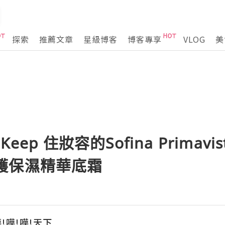
探索
推薦文章
星級博客
博客專享
VLOG
美
ep 住妝容的Sofina Primavista
 修護保濕精華底霜
嘩!嘩!嘩!天下