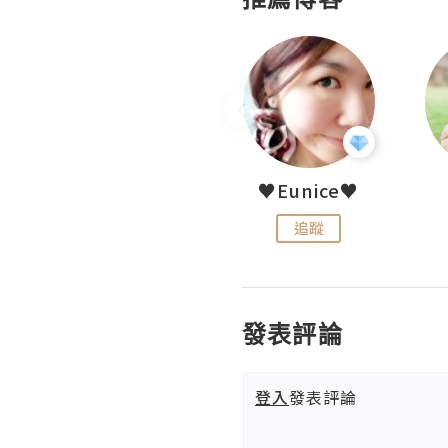
LoveCath 夏沫
♥Eunice♥
追蹤
追蹤
發表評論
登入
發表評論