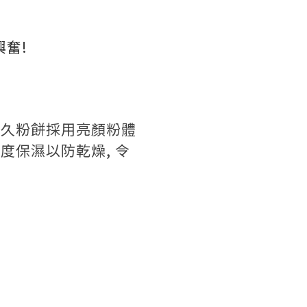
興奮!
持久粉餅
採用
亮顏粉體
高度保濕以防乾燥,
令