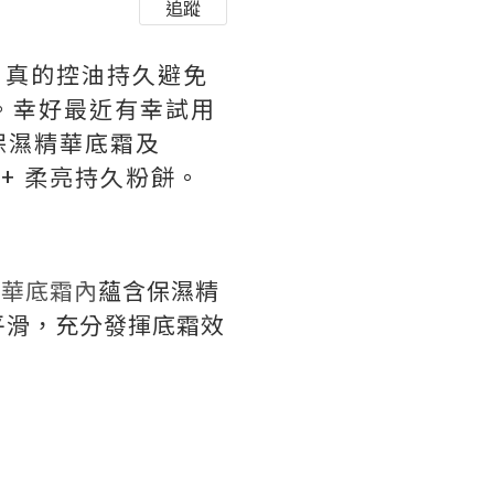
追蹤
ase, 真的控油持久避免
乾了。幸好最近有幸試用
 修護保濕精華底霜
及
PA+++ 柔亮持久粉餅
。
精華底霜內
蘊含保濕精
平滑，充分發揮底霜效