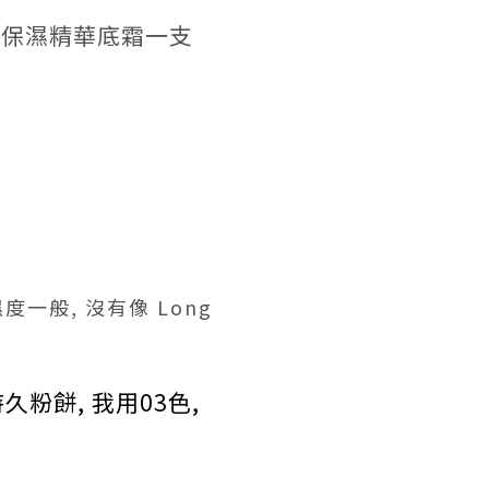
++ 修護保濕精華底霜
一支
一般, 沒有像 Long
持久粉餅
, 我用03色,