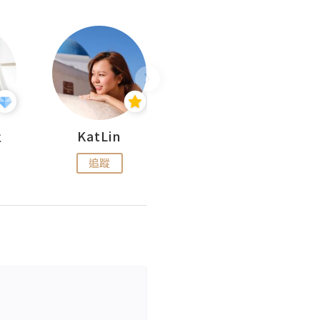
杜
KatLin
Missmiki 米奇小姐
追蹤
追蹤