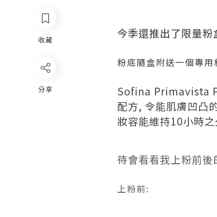
今季還推出了限量粉盒
收藏
粉底隨盒附送一個專用
Sofina
Primavista
分享
配方
,
令能肌膚凹凸
妝容能維持10
小時之
待會看看我上粉前後
上粉前: