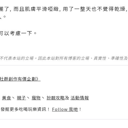
了, 而且肌膚平滑啞緻, 用了一整天也不覺得乾燥
久。
 可以考慮一下。
並不代表本站的立場。因此本站對所有博客的立場、真實性、準確性
社群創作有價企劃》
】
丶
美食
丶
親子
丶
寵物
丶
扮靚攻略
及
活動情報
p啦！發掘更多吃喝玩樂資訊！
Follow 我哋
！