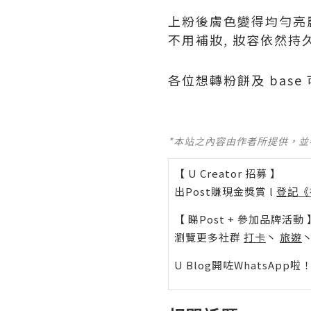
上粉後膚色變得均勻亮麗
不用補妝, 妝容依然持
各位想轉粉餅及 base
*本站之內容由作者所提供，
【 U Creator 招募 】
出Post賺現金獎賞 l
登記《
【 睇Post + 參加品牌活動 
瀏覽更多社群
打卡
丶
旅遊
U Blog開咗WhatsAp