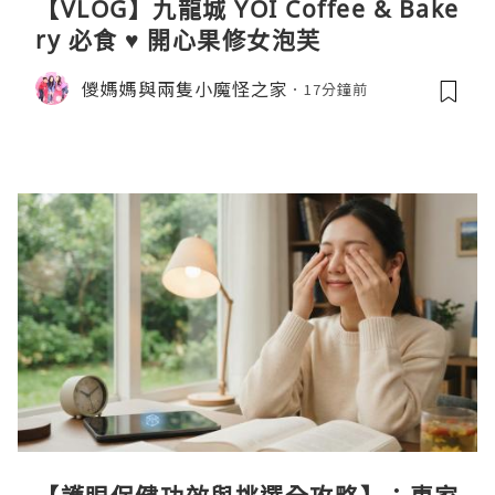
【VLOG】九龍城 YOI Coffee & Bake
ry 必食 ♥ 開心果修女泡芙
儍媽媽與兩隻小魔怪之家
17分鐘前