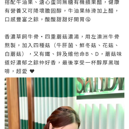
搭配牛油果、溏心蛋同無糖有機蘋果醋，健康
有營養又可降壞膽固醇，牛油果絲滑加上醋，
口感豐富之餘，酸酸甜甜好開胃🤤
香濃草飼牛骨·四重蘑菇濃湯，用左澳洲牛骨
熬製，加入四種菇（牛肝菌、鮮冬菇、花菇、
白蘑菇），又有鐵、鋅及維他命B、D，蘑菇味
道好濃郁之餘仲好香，最後享受一杯醇厚黑咖
啡，超愛 ❤️