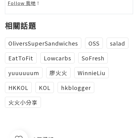
Follow 我哋
！
相關話題
OliversSuperSandwiches
OSS
salad
EatToFit
Lowcarbs
SoFresh
yuuuuuum
廖火火
WinnieLiu
HKKOL
KOL
hkblogger
火火小分享