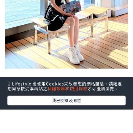
今次安排一個超充實的行程！參加香港海事博
U Lifestyle 會使用Cookies來改善您的網站體驗，請確定
您同意接受本網站之
私隱政策和使用條款
才可繼續瀏覽。
物館舉行一場關於海龜的講座 🐢
我已閱讀及同意