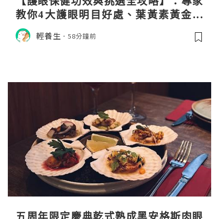
【護眼保健功效與挑選全攻略】：專家
教你4大護眼明目好處、葉黃素黃金比
例與挑選秘訣
輕養生
58分鐘前
五周年限定慶典乾式熟成黑安格斯肉眼