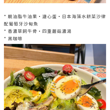
* 靚油脂牛油果•溏心蛋•日本海藻水耕菜沙律
配葡萄牙沙甸魚
* 香濃草飼牛骨·四重蘑菇濃湯
* 黑咖啡