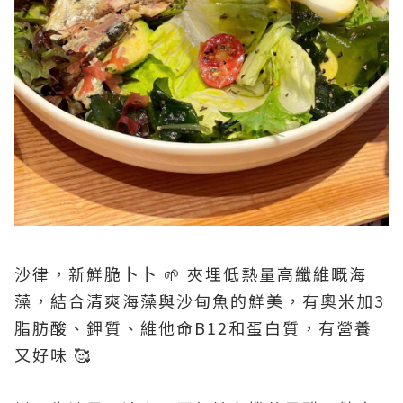
沙律，新鮮脆卜卜 🌱 夾埋低熱量高纖維嘅海
藻，結合清爽海藻與沙甸魚的鮮美，有奧米加3
脂肪酸、鉀質、維他命B12和蛋白質，有營養
又好味 🥰