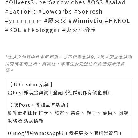
#OliversSuperSandwiches #OSS #salad
#EatToFit #Lowcarbs #SoFresh
#yuuuuuum #廖火火 #WinnieLiu #HKKOL
#KOL #hkblogger #火火小分享
*本站之內容由作者所提供，並不代表本站的立場。因此本站對
所有博客的立場、真實性、準確性及完整性不負任何法律責
任。
【 U Creator 招募 】
出Post賺現金獎賞 l
登記《社群創作有價企劃》
【 睇Post + 參加品牌活動 】
瀏覽更多社群
打卡
丶
旅遊
丶
美食
丶
親子
丶
寵物
丶
扮靚
攻略
及
活動情報
U Blog開咗WhatsApp啦！發掘更多吃喝玩樂資訊！