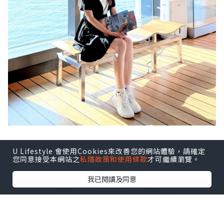
今次安排一個超充實的行程！參加香港海事博
U Lifestyle 會使用Cookies來改善您的網站體驗，請確定
您同意接受本網站之
私隱政策和使用條款
才可繼續瀏覽。
物館舉行一場關於海龜的講座 🐢
我已閱讀及同意