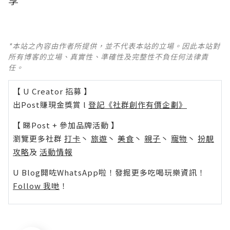
*本站之內容由作者所提供，並不代表本站的立場。因此本站對
所有博客的立場、真實性、準確性及完整性不負任何法律責
任。
【 U Creator 招募 】
出Post賺現金獎賞 l
登記《社群創作有價企劃》
【 睇Post + 參加品牌活動 】
瀏覽更多社群
打卡
丶
旅遊
丶
美食
丶
親子
丶
寵物
丶
扮靚
攻略
及
活動情報
U Blog開咗WhatsApp啦！發掘更多吃喝玩樂資訊！
Follow 我哋
！