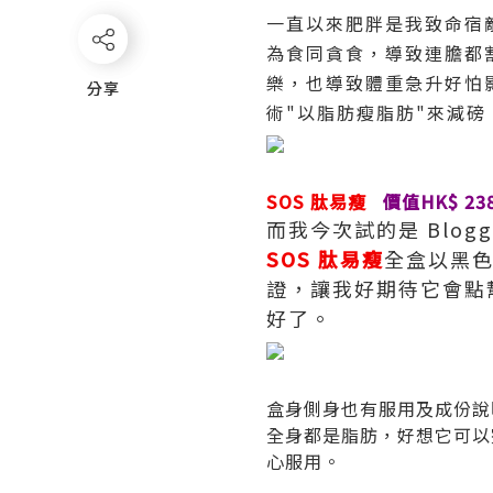
一直以來肥胖是我致命宿
為食同貪食，導致連膽都
樂，也導致體重急升好怕
分享
分享
術"以脂肪瘦脂肪"來減磅
SOS 肽易瘦
價值HK$ 23
而我今次試的是 Blog
SOS 肽易瘦
全盒以黑
證，讓我好期待它會點
好了。
盒身側身也有服用及成份說
全身都是脂肪，好想它可以
心服用。