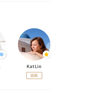
杜
KatLin
Missmiki 米奇小姐
追蹤
追蹤