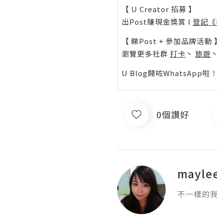
【 U Creator 招募 】
出Post賺現金獎賞 l
登記《
【 睇Post + 參加品牌活動 
瀏覽更多社群
打卡
丶
旅遊
U Blog開咗WhatsAp
0個讚好
mayle
不一樣的我