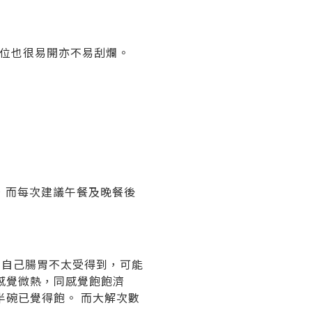
紙位也很易開亦不易刮爛。
，而每次建議午餐及晚餐後
覺自己腸胃不太受得到，可能
感覺微熱，同感覺飽飽濟
碗已覺得飽。 而大解次數