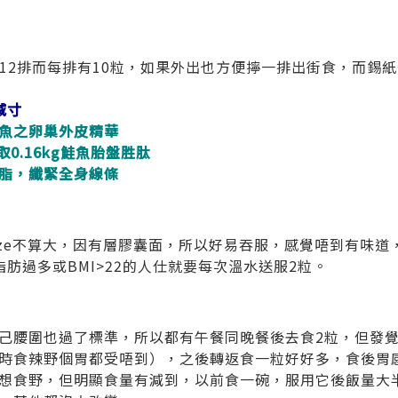
12排而每排有10粒，如果外出也方便擰一排出街食，而錫
減寸
魚之卵巢外皮精華
0.16kg鮭魚胎盤胜
肽
脂，纖緊全身線條
ize不算大，因有層膠囊面，所以好易吞服，感覺唔到有味道
肪過多或BMI>22的人仕就要每次溫水送服2粒。
己腰圍也過了標準，所以都有午餐同晚餐後去食2粒，但發
時食辣野個胃都受唔到），之後轉返食一粒好好多，食後胃
想食野，但明顯食量有減到，以前食一碗，服用它後飯量大半