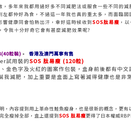
敵，多年來我都用過好多不同減肥法或服食一些不同的減
割左都仲好為食，不過這一年我也真的重太多，而面臨囡
影響健康同會怕熱出汗，幸好這時候收到
SOS肽易瘦
，以
，令我十分好奇它會有甚麼減肥效果呢?
8(40粒裝)
-
香港及澳門萬寧有售
ger試用裝的
SOS 肽易瘦 (120粒)
色、金色字及火紅的圖案作包裝，盒身前後都有中文
幫我減肥，加上重要是盒面上寫著減得健康也是非
明，內容提到用上革命性鮭魚瘦身，也是很新的概念，更有
完全瘦掉全部，盒上還提到
SOS 肽易瘦
更得了日本權威RBP