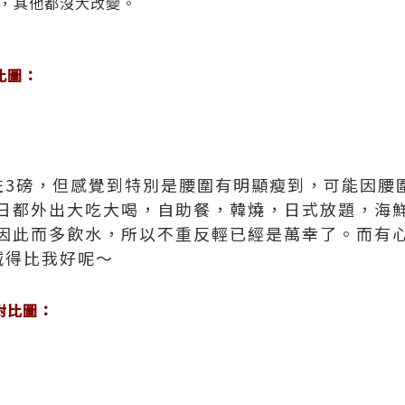
，其他都沒大改變。
比圖：
左3磅，但感覺到特別是腰圍有明顯瘦到，可能因腰
日都外出大吃大喝，自助餐，韓燒，日式放題，海鮮大
因此而多飲水，所以不重反輕已經是萬幸了。而有
減得比我好呢～
對比圖：