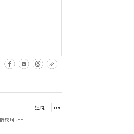
追蹤
指教啊~^^