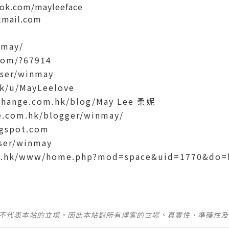
ok.com/mayleeface
mail.com
nmay/
com/?67914
/user/winmay
hk/u/MayLeelove
change.com.hk/blog/May Lee 柔妮
le.com.hk/blogger/winmay/
ogspot.com
user/winmay
om.hk/www/home.php?mod=space&uid=1770&do
並不代表本站的立場。因此本站對所有博客的立場、真實性、準確性