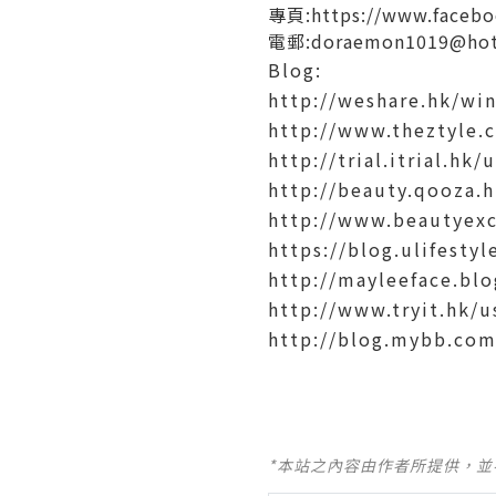
專頁:https://www.facebo
電郵:doraemon1019@hot
Blog:
http://weshare.hk/wi
http://www.theztyle.
http://trial.itrial.hk
http://beauty.qooza.
http://www.beautyex
https://blog.ulifesty
http://mayleeface.bl
http://www.tryit.hk/
http://blog.mybb.c
*本站之內容由作者所提供，