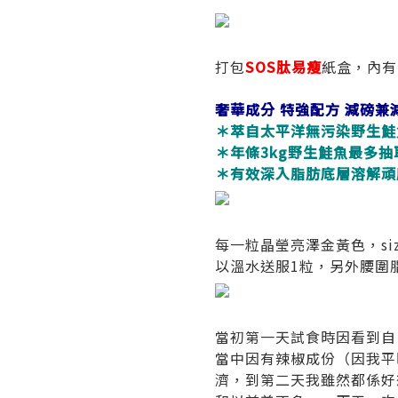
打包
SOS肽易瘦
紙盒，內有
奢華成分 特強配方 減磅兼
＊萃自太平洋無污染野生鮭
＊年條3kg野生鮭魚最多抽取
＊有效深入脂肪底層溶解頑
每一粒晶瑩亮澤金黃色，s
以溫水送服1粒，另外腰圍脂
當初第一天試食時因看到自
當中因有辣椒成份（因我平
濟，到第二天我雖然都係好