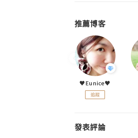
推薦博客
LoveCath 夏沫
♥Eunice♥
追蹤
追蹤
發表評論