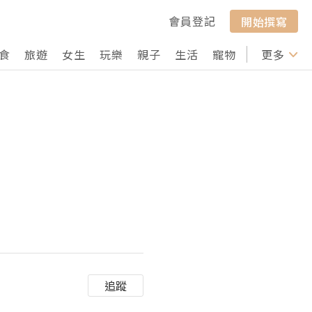
會員登記
開始撰寫
食
旅遊
女生
玩樂
親子
生活
寵物
行山
更多
打卡
追蹤