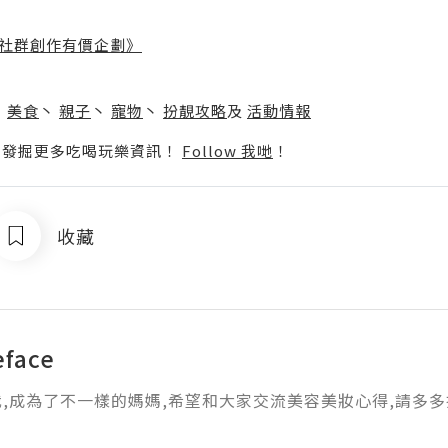
社群創作有價企劃》
】
丶
美食
丶
親子
丶
寵物
丶
扮靚攻略
及
活動情報
p啦！發掘更多吃喝玩樂資訊！
Follow 我哋
！
收藏
eface
,成為了不一樣的媽媽,希望和大家交流美容美妝心得,請多多