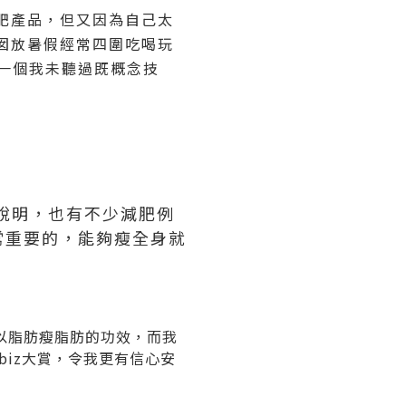
肥產品，但又因為自己太
囡放暑假經常四圍吃喝玩
一個我未聽過既概念技
說明，也有不少減肥例
常重要的，能夠瘦全身就
以脂肪瘦脂肪的功效，而我
biz大賞，令我更有信心安