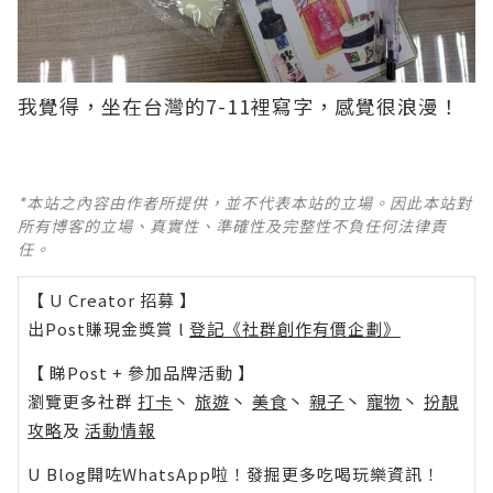
我覺得，坐在台灣的7-11裡寫字，感覺很浪漫！
*本站之內容由作者所提供，並不代表本站的立場。因此本站對
所有博客的立場、真實性、準確性及完整性不負任何法律責
任。
【 U Creator 招募 】
出Post賺現金獎賞 l
登記《社群創作有價企劃》
【 睇Post + 參加品牌活動 】
瀏覽更多社群
打卡
丶
旅遊
丶
美食
丶
親子
丶
寵物
丶
扮靚
攻略
及
活動情報
U Blog開咗WhatsApp啦！發掘更多吃喝玩樂資訊！