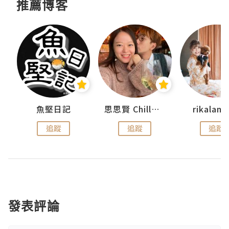
推薦博客
urnal
魚堅日記
思思賢 ChillMyBabe
rikala
追蹤
追蹤
追蹤
發表評論