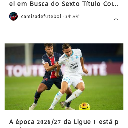
el em Busca do Sexto Título Cons
ecutivo da Liga
camisadefutebol
3小時前
A época 2026/27 da Ligue 1 está p