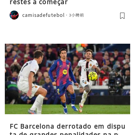
restes a começar
camisadefutebol
3小時前
FC Barcelona derrotado em dispu
ta de grandes penalidades na pré