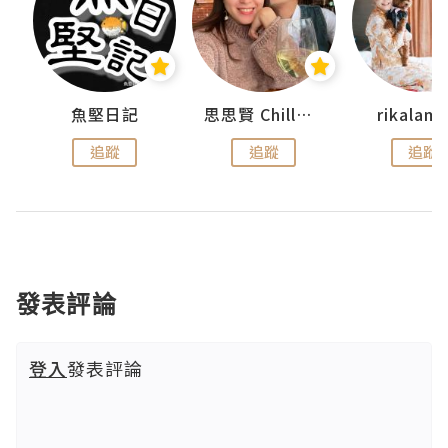
urnal
魚堅日記
思思賢 ChillMyBabe
rikala
追蹤
追蹤
追蹤
發表評論
登入
發表評論