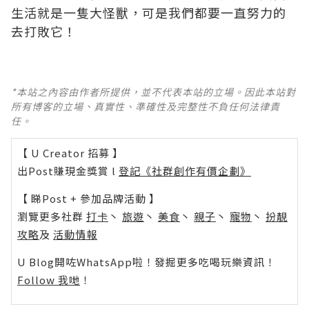
生活就是一隻大怪獸，可是我們都要一直努力的
去打敗它！
*本站之內容由作者所提供，並不代表本站的立場。因此本站對
所有博客的立場、真實性、準確性及完整性不負任何法律責
任。
【 U Creator 招募 】
出Post賺現金獎賞 l
登記《社群創作有價企劃》
【 睇Post + 參加品牌活動 】
瀏覽更多社群
打卡
丶
旅遊
丶
美食
丶
親子
丶
寵物
丶
扮靚
攻略
及
活動情報
U Blog開咗WhatsApp啦！發掘更多吃喝玩樂資訊！
Follow 我哋
！