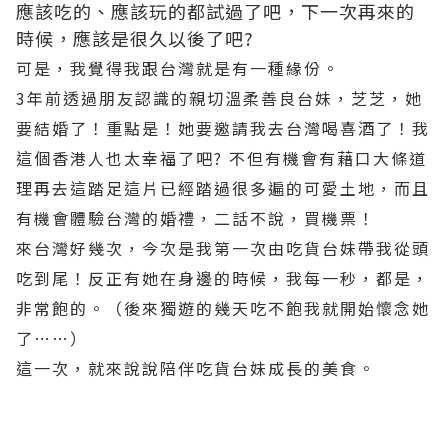
應該吃的、應該玩的都試過了吧，下一次再來的
時候，應該是很久以後了吧?
可是，我覺得我跟台灣就是有一種緣份。
3年前透過朋友認識的親切溫柔善良台妹，芝芝，她
要結婚了！重點是！她要邀請我去台灣喝喜酒了！我
這個香港人也太幸福了吧? 不但有機會有藉口大條道
理再去這踏足這片已經踏過很多遍的可愛土地，而且
有機會體驗台灣的婚禮，二話不說，買機票！
來台灣好幾次，今次是我第一次由吃貨台妹帶我從頭
吃到尾！反正有她在身邊的時候，我每一秒，都是，
非常飽的。（後來獨遊的幾天吃不飽我就開始懷念她
了……）
這一次，就來說說陪伴吃貨台妹成長的美食。