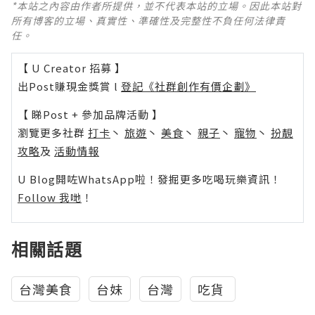
*本站之內容由作者所提供，並不代表本站的立場。因此本站對
所有博客的立場、真實性、準確性及完整性不負任何法律責
任。
【 U Creator 招募 】
出Post賺現金獎賞 l
登記《社群創作有價企劃》
【 睇Post + 參加品牌活動 】
瀏覽更多社群
打卡
丶
旅遊
丶
美食
丶
親子
丶
寵物
丶
扮靚
攻略
及
活動情報
U Blog開咗WhatsApp啦！發掘更多吃喝玩樂資訊！
Follow 我哋
！
相關話題
台灣美食
台妹
台灣
吃貨‬ ‪