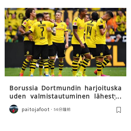
Borussia Dortmundin harjoituska
uden valmistautuminen lähestyy
päätöstään
paitojafoot
56分鐘前