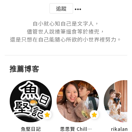
追蹤
自小就心知自己是文字人，

儘管世人說揸筆搵食等於揸兜，

還是只想在自己能隨心所欲的小世界裡努力。
推薦博客
urnal
魚堅日記
思思賢 ChillMyBabe
rikala