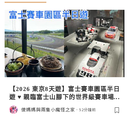
【2026 東京8天遊】富士賽車園區半日
遊 ♥ 親臨富士山腳下的世界級賽車場 F
uji SpeedWay。參觀富士賽車博物
儍媽媽與兩隻小魔怪之家
52分鐘前
館。到觀景餐廳邊觀賞賽車邊嘆午餐