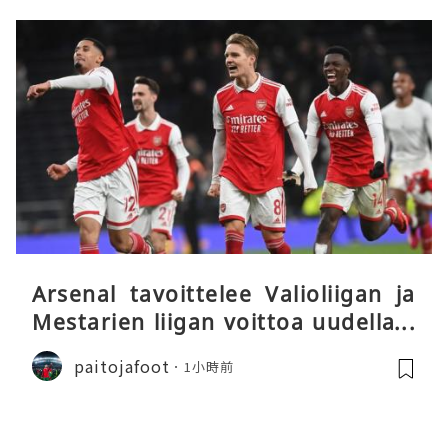
Arsenal tavoittelee Valioliigan ja
Mestarien liigan voittoa uudella k
audella
paitojafoot
1小時前