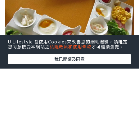
U Lifestyle 會使用Cookies來改善您的網站體驗，請確定
您同意接受本網站之
私隱政策和使用條款
才可繼續瀏覽。
我已閱讀及同意
早上依舊在酒店吃個最有誠意的早餐之後，我們
就出發去追著太陽走了！今天的行程是一般旅遊
書所形容的「超廣角之路」，可是因為我們沒有
駕車的關係，所以無法走畢全程。從富良野出
發，我們先乘JR到美馬牛站！美馬牛是一個很簡
陋很古老的小車站，下車以後，要隨著車站叔叔
的指揮，越過路軌跑到對面去展開我們的旅程。