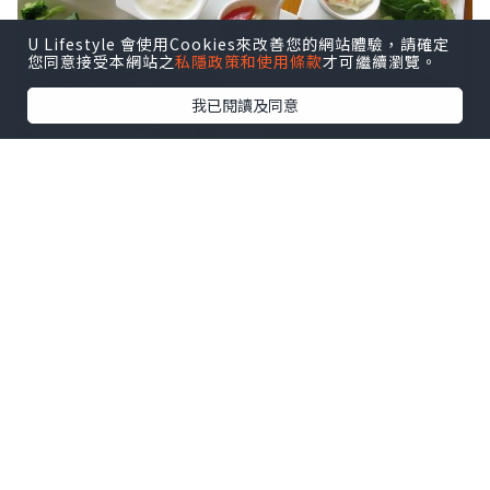
U Lifestyle 會使用Cookies來改善您的網站體驗，請確定
您同意接受本網站之
私隱政策和使用條款
才可繼續瀏覽。
我已閱讀及同意
早上依舊在酒店吃個最有誠意的早餐之後，我們
就出發去追著太陽走了！今天的行程是一般旅遊
書所形容的「超廣角之路」，可是因為我們沒有
駕車的關係，所以無法走畢全程。從富良野出
發，我們先乘JR到美馬牛站！美馬牛是一個很簡
陋很古老的小車站，下車以後，要隨著車站叔叔
的指揮，越過路軌跑到對面去展開我們的旅程。
點擊圖片放大