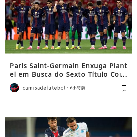
Paris Saint-Germain Enxuga Plant
el em Busca do Sexto Título Cons
ecutivo da Liga
camisadefutebol
6小時前