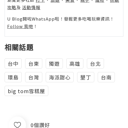
攻略
及
活動情報
U Blog開咗WhatsApp啦！發掘更多吃喝玩樂資訊！
Follow 我哋
！
相關話題
台中
台東
獨遊
高雄
台北
環島
台灣
海派甜心
墾丁
台南
big tom雪糕屋
0個讚好