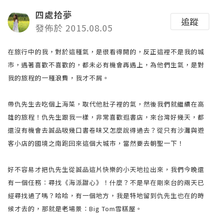
四處拾夢
追蹤
發佈於 2015.08.05
在旅行中的我，對於這種氣，是很看得開的，反正這裡不是我的城
市，遇著喜歡不喜歡的，都未必有機會再遇上，為他們生氣，是對
我的旅程的一種浪費，我才不屑。
帶仇先生去吃個上海菜，取代他肚子裡的氣，然後我們就繼續在高
雄的旅程！仇先生跟我一樣，非常喜歡逛書店，來台灣好幾天，都
還沒有機會去誠品吸幾口書卷味又怎麼說得過去？從只有沙灘與遊
客小店的國境之南跑回來這個大城市，當然要去朝聖一下！
好不容易才把仇先生從誠品這片快樂的小天地拉出來，我們今晚還
有一個任務︰尋找《海派甜心》！什麼？不是早在剛來台的兩天已
經尋找過了嗎？哈哈，有一個地方，我是特地留到仇先生也在的時
候才去的，那就是老場景︰Big Tom雪糕屋。