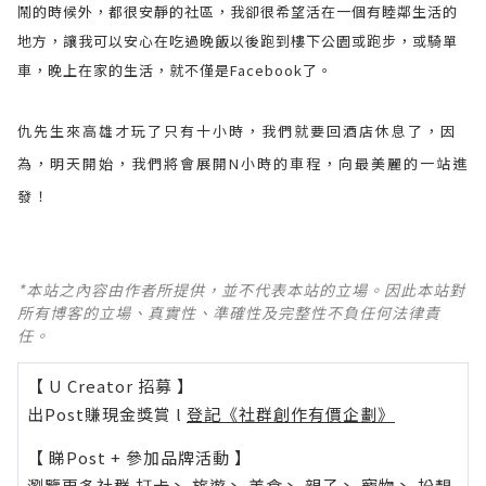
鬧的時候外，都很安靜的社區，我卻很希望活在一個有睦鄰生活的
地方，讓我可以安心在吃過晚飯以後跑到樓下公園或跑步，或騎單
車，晚上在家的生活，就不僅是Facebook了。
仇先生來高雄才玩了只有十小時，我們就要回酒店休息了，因
為，明天開始，我們將會展開N小時的車程，向最美麗的一站進
發！
*本站之內容由作者所提供，並不代表本站的立場。因此本站對
所有博客的立場、真實性、準確性及完整性不負任何法律責
任。
【 U Creator 招募 】
出Post賺現金獎賞 l
登記《社群創作有價企劃》
【 睇Post + 參加品牌活動 】
瀏覽更多社群
打卡
丶
旅遊
丶
美食
丶
親子
丶
寵物
丶
扮靚