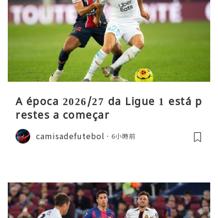
A época 2026/27 da Ligue 1 está p
restes a começar
camisadefutebol
6小時前