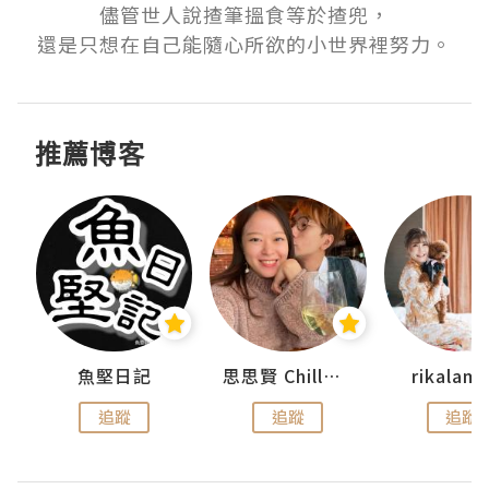
儘管世人說揸筆搵食等於揸兜，

還是只想在自己能隨心所欲的小世界裡努力。
推薦博客
urnal
魚堅日記
思思賢 ChillMyBabe
rikala
追蹤
追蹤
追蹤