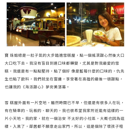
寶 珠姐總是一肚子氣的大步踏進雪糕屋，點一個搖滾甜心然後大口
大口吃下去。我沒有盲目到連口味都轉變，尤其是對我最愛的雪
糕，我還是有一點點堅持，點了個好 像是藍莓什麼的口味的，仇先
生也點了飲料，我們就坐在窗邊，享受著在高雄的最後一頓甜點，
也讓我的《海派甜心》夢完美落幕。
雪 糕屋外面有一片空地，雖然時間已不早，但還是有很多人在玩，
有在騎車的、玩板的、聊天的，我也很希望我家附近能有這樣的一
片小天地。我的家，就在一個治安 不太好的小社區，大概也因為這
樣，入黑了，鄰居都不願意走出家門，所以，這是個除了壞孩子喧