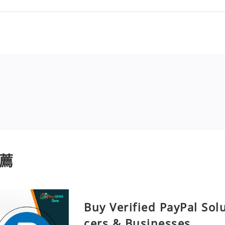
薦
Buy Verified PayPal Sol
cers & Businesses