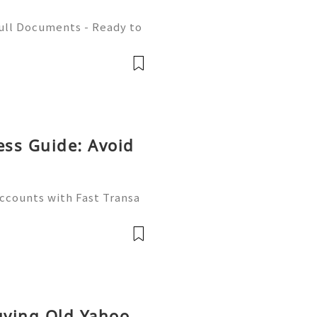
Full Documents - Ready to
580) 771-7982 ✈️ Telegra
mZone 📧 Email:
ess Guide: Avoid
Accounts with Fast Transa
tive digital economy of 2
ate differentiator. Wheth
Buying Old Yahoo