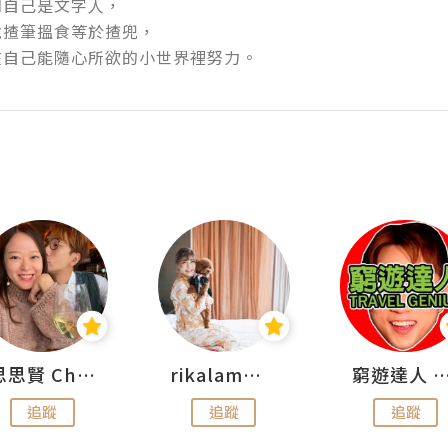
自己是文字人，

揸筆搵食等於揸兜，

在自己能隨心所欲的小世界裡努力。
思思賢 ChillMyBabe
rikalammm
窮遊達人 Mr.TravelGe
追蹤
追蹤
追蹤