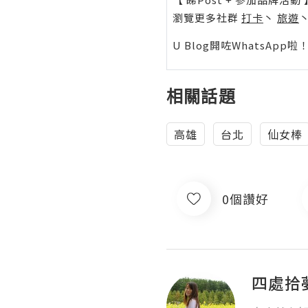
瀏覽更多社群
打卡
丶
旅遊
U Blog開咗WhatsAp
相關話題
高雄
台北
仙女棒
0個讚好
四處拾