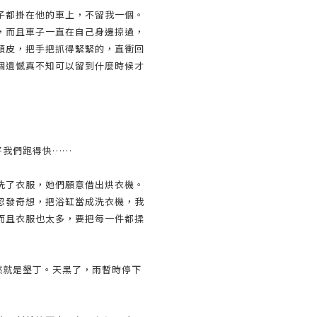
子都掛在他的車上，不留我一個。
，而且車子一直在自己身邊掠過，
頭皮，把手把抓得緊緊的，直衝回
個遺憾真不知可以留到什麼時候才
好我們跑得快……
洗了衣服，她們願意借出烘衣機。
忽發奇想，把浴缸當成洗衣機，我
而且衣服也太多，要把每一件都揉
然就是墾丁。天黑了，雨暫時停下