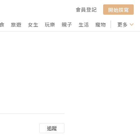
會員登記
開始撰寫
食
旅遊
女生
玩樂
親子
生活
寵物
行山
更多
打卡
）
追蹤