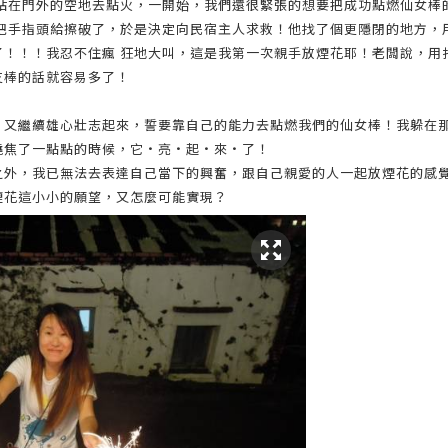
就站在門外的空地去點火，一開始，我們還很緊張的想要把成功點燃仙女棒
快把手指頭給擦破了，於是決定向民宿主人求救！他找了個更隱閉的地方，
了！！！我忍不住瘋 狂地大叫，這是我第一次親手放煙花耶！老闆說，用
支棒的話就容易多了！
，又繼續雄心壯志起來，誓要靠自己的能力去點燃我們的仙女棒！我躲在
燒焦了一點點的時候，它
．
亮
．
起
．
來
．
了！
之外，我已無法去表達自己當下的興奮，跟自己親愛的人一起放煙花的感
煙花這小小的願望，又怎麼可能實現？