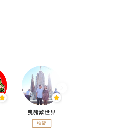
nius
曳豬歎世界
Koalascities (^O^)! @ UTravel
追蹤
追蹤