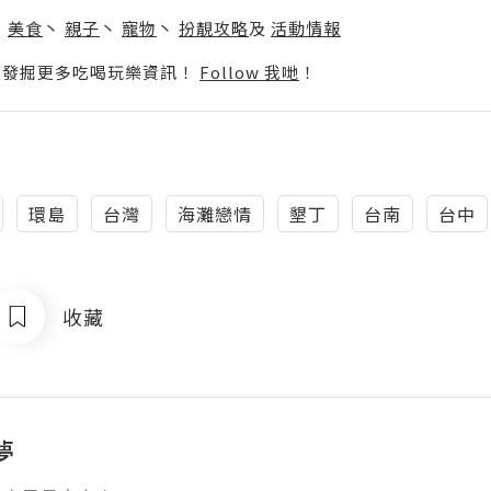
丶
美食
丶
親子
丶
寵物
丶
扮靚攻略
及
活動情報
p啦！發掘更多吃喝玩樂資訊！
Follow 我哋
！
環島
台灣
海灘戀情
墾丁
台南
台中
收藏
夢