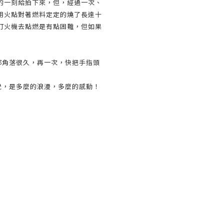
的一刻給拍下來，但，經過一次、
用火點對著燃料定定的燒了長達十
打火機去點燃是有點困難，但如果
那角落很久，再一次，快把手指頭
覺，是多麼的浪漫，多麼的感動！