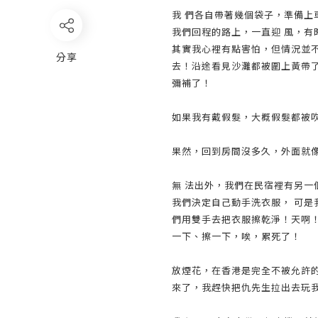
我 們各自帶著幾個袋子，準備
我們回程的路上，一直迎 風，
其實我心裡有點害怕，但情況並
分享
去！沿途看見沙灘都被圍上黃帶
彌補了！
如果我有戴假髮，大概假髮都被
果然，回到房間沒多久，外面就
無 法出外，我們在民宿裡有另
我們決定自己動手洗衣服， 可
們用雙手去把衣服擦乾淨！天啊
一下、擦一下，唉，累死了！
放煙花，在香港是完全不被允許
來了，我趕快把仇先生拉出去玩