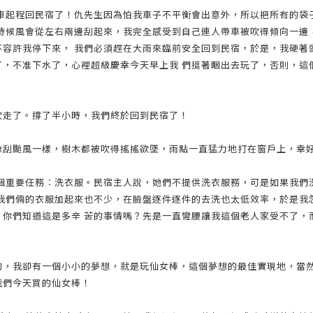
上車起程回民宿了！仇先生因為怕我車子不平衡會出意外，所以把所有的袋
有時候風會從左右兩邊刮起來，我完全感受到自己連人帶車被吹得傾向一邊
不容許我停下來， 我們必須趕在大雨來臨前安全回到民宿，於是，我硬著
了，不准下水了，心裡超級慶幸今天早上我 們挺著睏出去玩了，否則，這
吹走了。撐了半小時，我們終於回到民宿了！
像刮颱風一樣，樹木都被吹得搖搖欲墜，雨點一直猛力地打在窗戶上，幸
一個重要任務︰洗衣服。民宿主人說，她們不提供洗衣服務，可是如果我們
是我們倆的衣服加起來也不少，在臉盤逐件逐件的去洗也太低效率，於是我
！你們知道這是多辛 苦的事情嗎？先是一直彎腰讓我這個老人家受不了，
的，我卻有一個小小的夢想，就是玩仙女棒，這個夢想的最佳實現地，當
我們今天買的仙女棒！