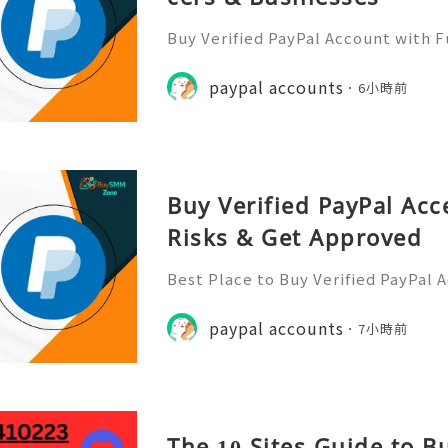
Buy Verified PayPal Account with 
Use Contact Info 📞 WhatsApp: +1 (
m: @BuySmmZone ✅ Skype: BuySm
paypal accounts
6小時前
Buy Verified PayPal Acc
Risks & Get Approved
Best Place to Buy Verified PayPal 
ction Speeds In the hyper-competi
026, transaction speed is the ultim
paypal accounts
7小時前
er you are bidding on a
The 10 Sites Guide to 