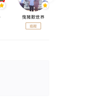
nius
曳豬歎世界
Koalascities (^O^)! @ UTravel
追蹤
追蹤