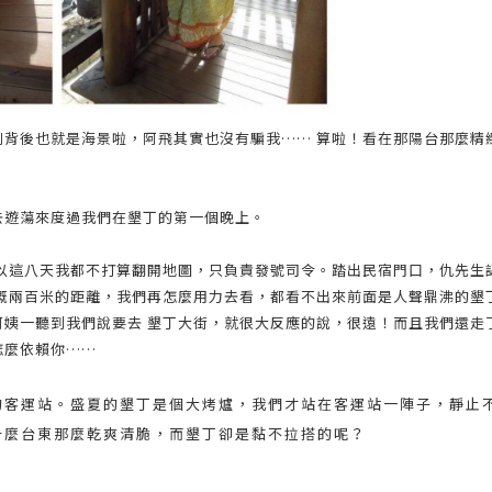
列背後也就是海景啦，阿飛其實也沒有騙我…… 算啦！看在那陽台那麼精
去遊蕩來度過我們在墾丁的第一個晚上。
所以這八天我都不打算翻開地圖，只負責發號司令。踏出民宿門口，仇先生
大概兩百米的距離，我們再怎麼用力去看，都看不出來前面是人聲鼎沸的墾
阿姨一聽到我們說要去 墾丁大街，就很大反應的說，很遠！而且我們還走
怎麼依賴你……
的客運站。盛夏的墾丁是個大烤爐，我們才站在客運站一陣子，靜止
什麼台東那麼乾爽清脆，而墾丁卻是黏不拉搭的呢？