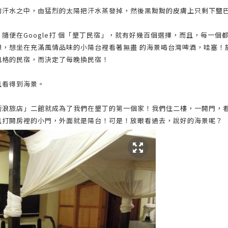
的汗水之中，由猛烈的太陽把汗水蒸發掉，然後黑黝黝的皮膚上只剩下鹽
隨便在Google打 個「墾丁民宿」，就有好幾百個選擇，而且，每一個
想，想坐在充滿風情品味的小陽台裡看著無盡 的海景喝台灣啤酒，哇塞！
風格的民宿，而決定了每晚換民宿！
且看得到海景。
衝浪旅店」二館就成為了我們在墾丁的第一個家！我們住二樓，一開門，
且打開房裡的小門，外面就是陽台！可是！放眼看過去，說好的海景呢？