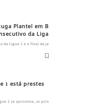
xuga Plantel em B
nsecutivo da Liga
da Ligue 1 e o final da ja
 Paris Saint-Germain demo
onal: afastou-se do anter
e 1 está prestes
gue 1 se aproxima, as prin
m as suas cotações de long