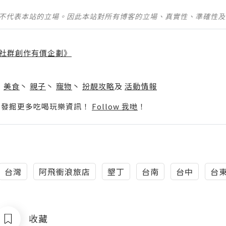
並不代表本站的立場。因此本站對所有博客的立場、真實性、準確性
社群創作有價企劃》
】
丶
美食
丶
親子
丶
寵物
丶
扮靚攻略
及
活動情報
p啦！發掘更多吃喝玩樂資訊！
Follow 我哋
！
台灣
阿飛衝浪旅店
墾丁
台南
台中
台
收藏