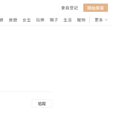
會員登記
開始撰寫
食
旅遊
女生
玩樂
親子
生活
寵物
行山
更多
打卡
）
追蹤