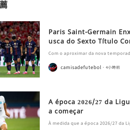
薦
Paris Saint-Germain En
usca do Sexto Título Co
Com o aproximar da nova temporada 
nela de transferências de verão, o
nstrou uma nova estratégia operaci
camisadefutebol
4小時前
ior estilo de gastos e
A época 2026/27 da Ligu
a começar
À medida que a época 2026/27 da Li
cipais casas de apostas atualizara