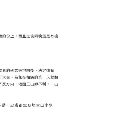
緻的份上，而且之後兩晚還是有機
認真的研究過地圖後，決定往右
丁大街，為免在相遇的第一天就翻
了反方向！地圖王出師不利，一出
不動，皮膚都默默地冒出小水