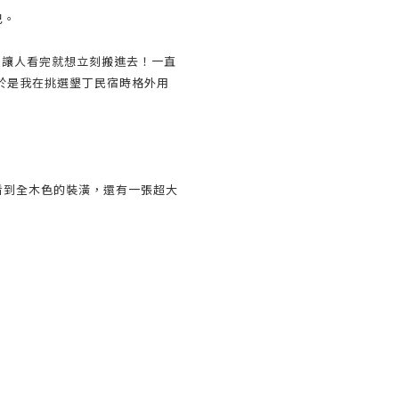
巴。
都讓人看完就想立刻搬進去！一直
於是我在挑選墾丁民宿時格外用
看到全木色的裝潢，還有一張超大