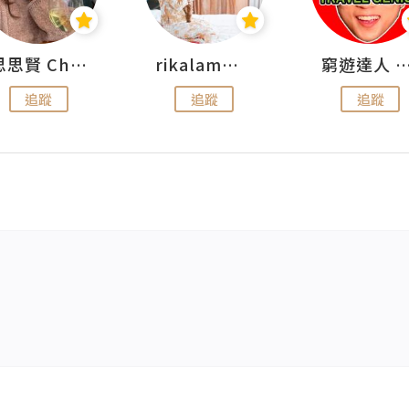
思思賢 ChillMyBabe
rikalammm
窮遊達人 Mr.TravelGe
追蹤
追蹤
追蹤