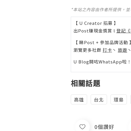
*本站之內容由作者所提供，
【 U Creator 招募 】
出Post賺現金獎賞 l
登記《
【 睇Post + 參加品牌活動 
瀏覽更多社群
打卡
丶
旅遊
U Blog開咗WhatsAp
相關話題
高雄
台北
環島
0個讚好