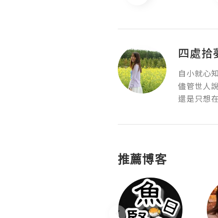
四處拾
自小就心知
儘管世人說
還是只想
推薦博客