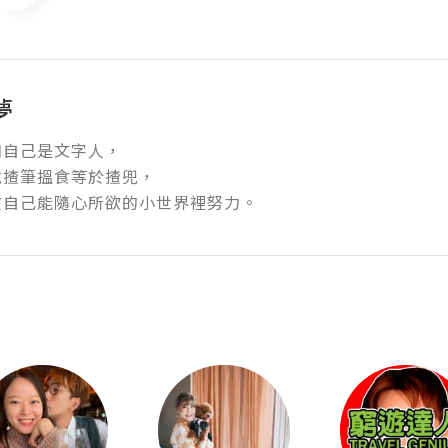
夢
自己是文字人，

揸筆搵食等於揸兜，

在自己能隨心所欲的小世界裡努力。