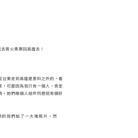
就去買火車票回高雄去！
從台東走到高雄是意料之外的，看
買，可是因為我只有一個人，肯定
西。她們兩個人結伴同遊就有個好
鏢的我們拍了一大堆照片，然