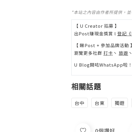
*本站之內容由作者所提供，
【 U Creator 招募 】
出Post賺現金獎賞 l
登記《
【 睇Post + 參加品牌活動 
瀏覽更多社群
打卡
丶
旅遊
U Blog開咗WhatsAp
相關話題
台中
台東
獨遊
0個讚好