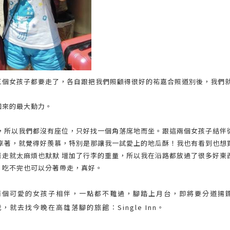
三個女孩子都要走了，各自跟把我們照顧得很好的祐嘉合照道別後，我們
回來的最大動力。
票，所以我們都沒有座位，只好找一個角落席地而坐。跟這兩個女孩子結伴
分享著，就覺得好羨慕，特別是那讓我一試愛上的地瓜酥！我也有看到也想
著走就太麻煩也默默 增加了行李的重量，所以我在沿路都放過了很多好東
，吃不完也可以分著帶走，真好。
兩個可愛的女孩子相伴，一點都不難過，腳踏上月台，即將要分道揚
就去找今晚在高雄落腳的旅館︰Single Inn。