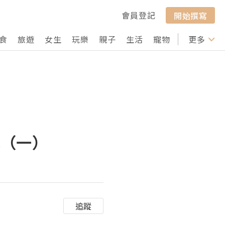
會員登記
開始撰寫
食
旅遊
女生
玩樂
親子
生活
寵物
行山
更多
打卡
見（一）
追蹤