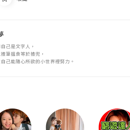
夢
自己是文字人，

揸筆搵食等於揸兜，

在自己能隨心所欲的小世界裡努力。