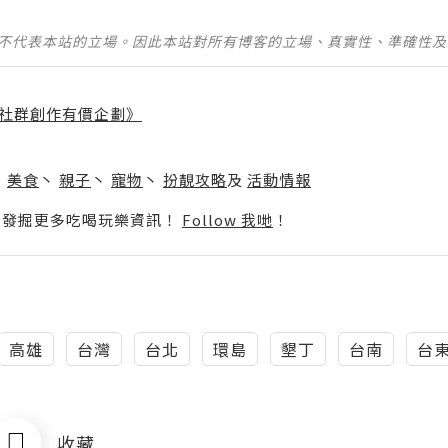
並不代表本站的立場。因此本站對所有博客的立場、真實性、準確性
社群創作有價企劃》
】
丶
美食
丶
親子
丶
寵物
丶
扮靚攻略
及
活動情報
p啦！發掘更多吃喝玩樂資訊！
Follow 我哋
！
高雄
台灣
台北
環島
墾丁
台南
台
收藏