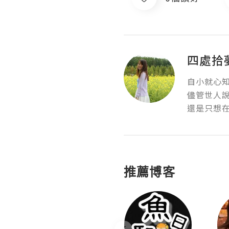
四處拾
自小就心知
儘管世人說
還是只想
推薦博客