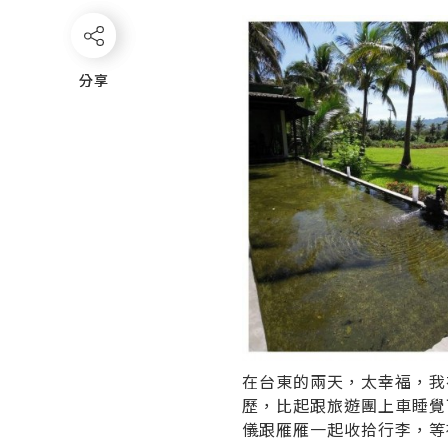
分享
分享
在台東的兩天，太幸福，我
歷，比起跟旅遊團上車睡覺
儀跟雁雁一起收拾行李，等