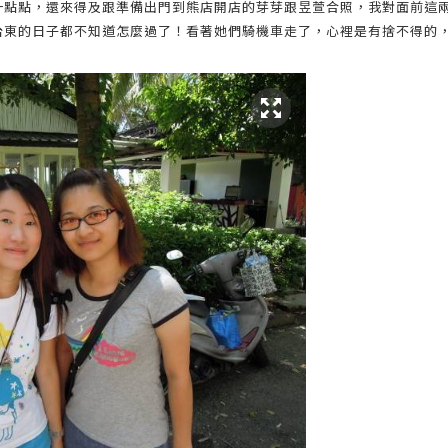
一點點，還來得及跟準備出門到熊店開店的芽芽跟昱萱合照，我對面前這
台東的日子都不知道怎麼過了！看著她們騎機車走了，心裡是有捨不得的