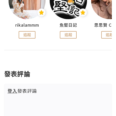
urnal
rikalammm
魚堅日記
追蹤
追蹤
追蹤
發表評論
登入
發表評論