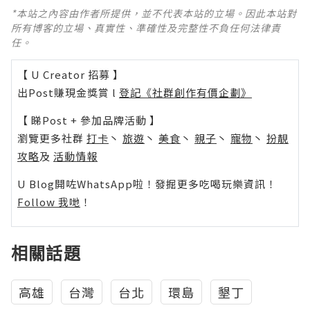
*本站之內容由作者所提供，並不代表本站的立場。因此本站對
所有博客的立場、真實性、準確性及完整性不負任何法律責
任。
【 U Creator 招募 】
出Post賺現金獎賞 l
登記《社群創作有價企劃》
【 睇Post + 參加品牌活動 】
瀏覽更多社群
打卡
丶
旅遊
丶
美食
丶
親子
丶
寵物
丶
扮靚
攻略
及
活動情報
U Blog開咗WhatsApp啦！發掘更多吃喝玩樂資訊！
Follow 我哋
！
相關話題
高雄
台灣
台北
環島
墾丁