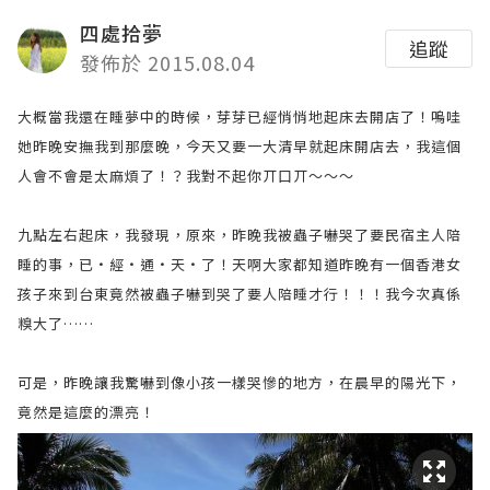
四處拾夢
追蹤
發佈於 2015.08.04
大概當我還在睡夢中的時候，芽芽已經悄悄地起床去開店了！嗚哇
她昨晚安撫我到那麼晚，今天又要一大清早就起床開店去，我這個
人會不會是太麻煩了！？我對不起你丌口丌～～～
九點左右起床，我發現，原來，昨晚我被蟲子嚇哭了要民宿主人陪
睡的事，已
．
經
．
通
．
天
．
了！天啊大家都知道昨晚有一個香港女
孩子來到台東竟然被蟲子嚇到哭了要人陪睡才行！！！我今次真係
糗大了……
可是，昨晚讓我驚嚇到像小孩一樣哭慘的地方，在晨早的陽光下，
竟然是這麼的漂亮！