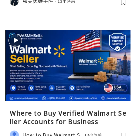
窩夫與蝦子餅
13小時前
Where to Buy Verified Walmart Se
ller Accounts for Business
How to Buy Walmart S
13小時前