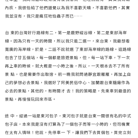
內疚，我很怕給了他們錯覺以為我不喜歡天晴，不喜歡他們，其實
我並沒有，我只是瘋狂地怕蟲子而已……
台 東的台灣好行路線有二，第一是鹿野縱谷線，第二是東部海岸
線。因為只有一天的時間，所以我只能二選一，來台東，我最想看
寬廣的海岸線，於是，二話不說就選 了東部海岸線的路線。這路線
包含了廿五個站，每一個都是旅遊景點，但，每一站下車，下一次
再上車的時候，就大概是一小時之後，所以，一天根本去不了所有
景 點，也是需要作出取捨。前一晚我就問過靜宜跟雁雁，再加上自
己的夢想必去景點，我選好了阿美民俗中心、加蘭跟台東糖廠作為
必去的景點，其他的，有時間才 去！我的策略是，先乘車到最遠的
景點，再慢慢玩回來市區。
途 中，經過一站是東河包子，東河包子就是台東一間很有名的中式
包子店，本來我是沒有打算為了一個包子而等一小時的，但司機實
在太有人情味！他說，先停車一 下，讓我們下去買個包，買完立刻