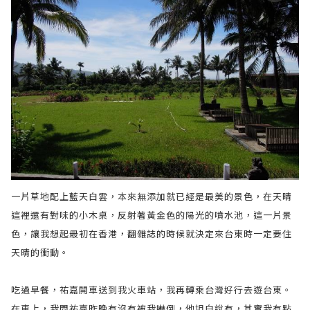
一片草地配上藍天白雲，本來無添加就已經是最美的景色，在天晴
這裡還有對味的小木桌，反射著黃金色的陽光的噴水池，這一片景
色，讓我想起最初在香港，翻雜誌的時候就決定來台東時一定要住
天晴的衝動。
吃過早餐，祐嘉開車送到我火車站，我再轉乘台灣好行去遊台東。
在車上，我問祐嘉昨晚有沒有被我嚇倒，他坦白說有，其實我有點