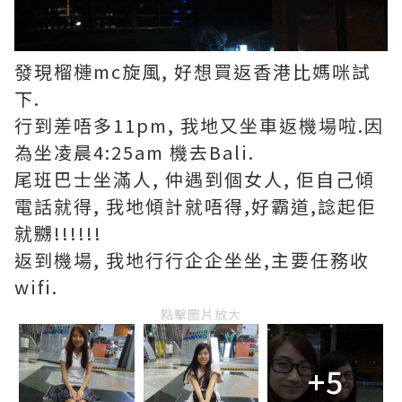
發現榴槤mc旋風, 好想買返香港比媽咪試
下.
行到差唔多11pm, 我地又坐車返機場啦.因
為坐凌晨4:25am 機去Bali.
尾班巴士坐滿人, 仲遇到個女人, 佢自己傾
電話就得, 我地傾計就唔得,好霸道,諗起佢
就嬲!!!!!!
返到機場, 我地行行企企坐坐,主要任務收
wifi.
點擊圖片放大
+5