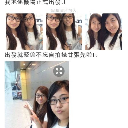
我地係機場正式出發!!
點擊圖片放大
出發就緊係不忘自拍幾廿張先啦!!