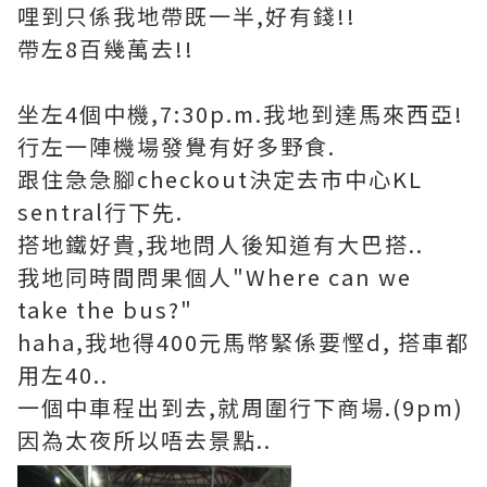
哩到只係我地帶既一半,好有錢!!
帶左8百幾萬去!!
坐左4個中機,7:30p.m.我地到達馬來西亞!
行左一陣機場發覺有好多野食.
跟住急急腳checkout決定去市中心KL
sentral行下先.
搭地鐵好貴,我地問人後知道有大巴搭..
我地同時間問果個人"Where can we
take the bus?"
haha,我地得400元馬幣緊係要慳d, 搭車都
用左40..
一個中車程出到去,就周圍行下商場.(9pm)
因為太夜所以唔去景點..