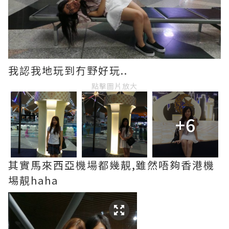
我認我地玩到冇野好玩..
點擊圖片放大
+6
其實馬來西亞機場都幾靚,雖然唔夠香港機
埸靚haha