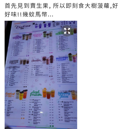
首先見到賣生果, 所以即刻食大樹菠蘿,好
好味!!幾蚊馬幣...