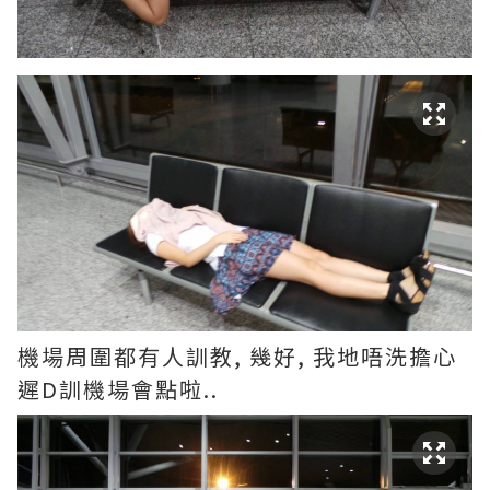
機場周圍都有人訓教, 幾好, 我地唔洗擔心
遲D訓機場會點啦..