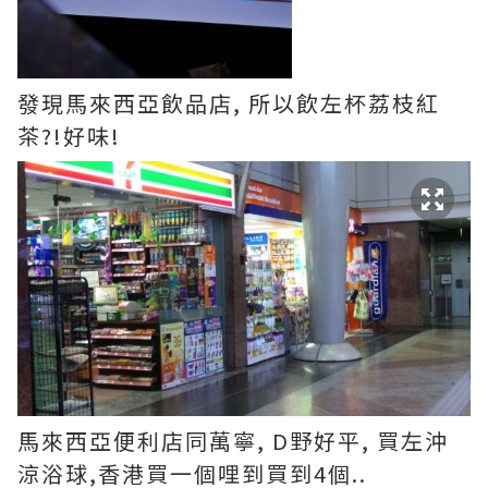
發現馬來西亞飲品店, 所以飲左杯荔枝紅
茶?!好味!
馬來西亞便利店同萬寧, D野好平, 買左沖
涼浴球,香港買一個哩到買到4個..