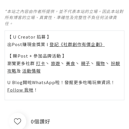
*本站之內容由作者所提供，並不代表本站的立場。因此本站對
所有博客的立場、真實性、準確性及完整性不負任何法律責
任。
【 U Creator 招募 】
出Post賺現金獎賞 l
登記《社群創作有價企劃》
【 睇Post + 參加品牌活動 】
瀏覽更多社群
打卡
丶
旅遊
丶
美食
丶
親子
丶
寵物
丶
扮靚
攻略
及
活動情報
U Blog開咗WhatsApp啦！發掘更多吃喝玩樂資訊！
Follow 我哋
！
0個讚好