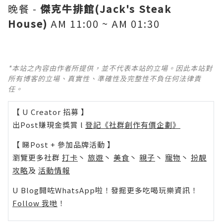
晚餐 -
傑克牛排館(Jack's Steak
House)
AM 11:00 ~ AM 01:30
*本站之內容由作者所提供，並不代表本站的立場。因此本站對
所有博客的立場、真實性、準確性及完整性不負任何法律責
任。
【 U Creator 招募 】
出Post賺現金獎賞 l
登記《社群創作有價企劃》
【 睇Post + 參加品牌活動 】
瀏覽更多社群
打卡
丶
旅遊
丶
美食
丶
親子
丶
寵物
丶
扮靚
攻略
及
活動情報
U Blog開咗WhatsApp啦！發掘更多吃喝玩樂資訊！
Follow 我哋
！