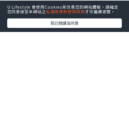
功效：
U Lifestyle 會使用Cookies來改善您的網站體驗，請確定
您同意接受本網站之
私隱政策和使用條款
才可繼續瀏覽。
我已閱讀及同意
健脾潤腸、補腎強筋
潤肺止咳、清心安神
#煲湯
#中醫
製作方法︰
1. 雞肉汆水。
2. 所有材料（除百合）加水，大火煲滾後
改細火再煲1小時。
3. 加入百合再煲半小時。
4. 最後加少許天然鹽