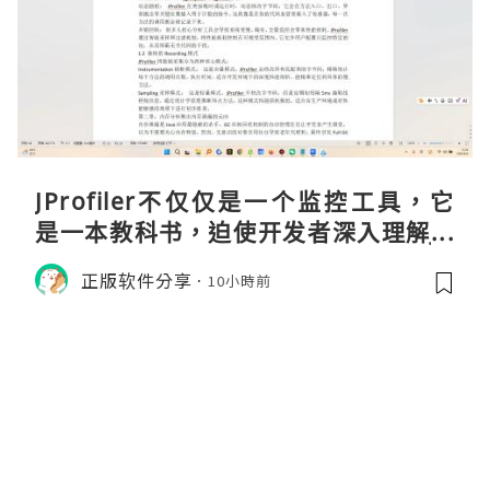
JProfiler不仅仅是一个监控工具，它
是一本教科书，迫使开发者深入理解JV
M的内存模型、垃圾回收机制和并发原
正版软件分享
10小時前
理。通过直观的可视化数据，它将抽象
的性能问题具象化为代码行号。对于一
名追求卓越的Java