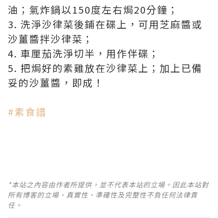
油；氣炸鍋以150度左右焗20分鐘；
3. 洗淨沙律菜後鋪在碟上，可用芝麻醬或
沙薑醬拌沙律菜；
4. 車厘茄洗淨切半，用作伴碟；
5. 把焗好的素雞放在沙律菜上；加上已備
妥的沙薑醬，即成！
#素食譜
*本站之內容由作者所提供，並不代表本站的立場。因此本站對
所有博客的立場、真實性、準確性及完整性不負任何法律責
任。