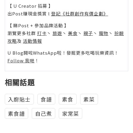
【 U Creator 招募 】
出Post賺現金獎賞 l
登記《社群創作有價企劃》
【 睇Post + 參加品牌活動 】
瀏覽更多社群
打卡
丶
旅遊
丶
美食
丶
親子
丶
寵物
丶
扮靚
攻略
及
活動情報
U Blog開咗WhatsApp啦！發掘更多吃喝玩樂資訊！
Follow 我哋
！
相關話題
入廚貼士
食譜
素食
素菜
素食譜
自己煮
家常菜