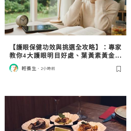
【護眼保健功效與挑選全攻略】：專家
教你4大護眼明目好處、葉黃素黃金比
例與挑選秘訣
輕養生
2小時前