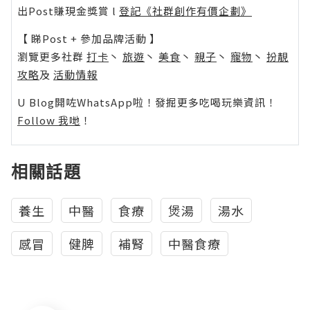
出Post賺現金獎賞 l
登記《社群創作有價企劃》
【 睇Post + 參加品牌活動 】
瀏覽更多社群
打卡
丶
旅遊
丶
美食
丶
親子
丶
寵物
丶
扮靚
攻略
及
活動情報
U Blog開咗WhatsApp啦！發掘更多吃喝玩樂資訊！
Follow 我哋
！
相關話題
養生
中醫
食療
煲湯
湯水
感冒
健脾
補腎
中醫食療