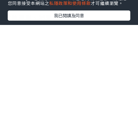
您同意接受本網站之
私隱政策和使用條款
才可繼續瀏覽。
我已閱讀及同意
健脾潤腸、補腎強筋
潤肺止咳、清心安神
#煲湯
#中醫
製作方法︰
1. 雞肉汆水。
2. 所有材料（除百合）加水，大火煲滾後
改細火再煲1小時。
3. 加入百合再煲半小時。
4. 最後加少許天然鹽