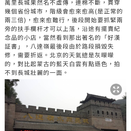
萬里長城果然名不虛傳，連棉不斷，貫穿
幾個省份城市，階級會愈來愈高(是正常的
兩三倍)，愈來愈難行，後段開始要抓緊兩
旁的扶手欄杆才可以上落，沿途有擺賣紀
念品的小店，當然看到那出著名的「好漢
証書」，八達嶺最後段由於路段損毀失
修，需要折返。北京的天氣總是灰曚曚
的，對比起蒙古的藍天白雲有點遜色，拍
不到長城壯麗的一面。