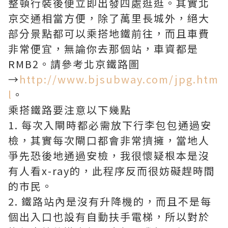
整頓行裝後便立即出發四處逛逛。其實北
京交通相當方便，除了萬里長城外，絕大
部分景點都可以乘搭地鐵前往，而且車費
非常便宜，無論你去那個站，車資都是
RMB2。請參考北京鐵路圖
→
http://www.bjsubway.com/jpg.htm
l
。
乘搭鐵路要注意以下幾點
1. 每次入閘時都必需放下行李包包通過安
檢，其實每次閘口都會非常擠擁，當地人
爭先恐後地通過安檢，我很懷疑根本是沒
有人看x-ray的，此程序反而很妨礙趕時間
的市民。
2. 鐵路站內是沒有升降機的，而且不是每
個出入口也設有自動扶手電梯，所以對於