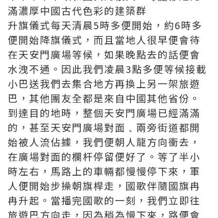
滿濃厚中國古代色彩的建築群
升旗儀式每天清晨5時多便開始，約6時多
便開始降旗儀式，而且當地人很早便會待
在天安門廣場等候，如果晚點去的話便會
水洩不通。因此我們凌晨3點多便等候接載
小巴送我們去集合地方再換上另一架旅遊
巴，其他團友全都是來自中國其他省份。
到達目的地時，整個天安門廣場已經滿滿
的，甚至天安門廣場對面﹑兩旁街道都開
始被人流佔據，我們便朝人龍方向衝去，
在廣場對面的欄杆停留便好了。等了半小
時左右，馬路上的車輛都慢慢停下來，軍
人便開始步操朝旗桿走，國歌伴隨國旗冉
冉升起。當播完國歌的一刻，我們立即往
旅遊巴方向走，因為稍為慢下來，路便會