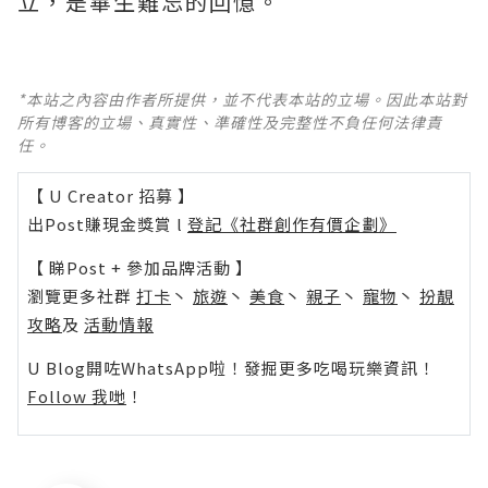
立，是畢生難忘的回憶。
*本站之內容由作者所提供，並不代表本站的立場。因此本站對
所有博客的立場、真實性、準確性及完整性不負任何法律責
任。
【 U Creator 招募 】
出Post賺現金獎賞 l
登記《社群創作有價企劃》
【 睇Post + 參加品牌活動 】
瀏覽更多社群
打卡
丶
旅遊
丶
美食
丶
親子
丶
寵物
丶
扮靚
攻略
及
活動情報
U Blog開咗WhatsApp啦！發掘更多吃喝玩樂資訊！
Follow 我哋
！