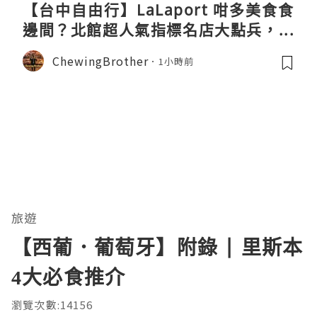
【台中自由行】LaLaport 咁多美食食
邊間？北館超人氣指標名店大點兵，深
度實測日本直送「北丸」職人料理與南
ChewingBrother
1小時前
館 LOPIA 超市神級熟食區！
旅遊
【西葡．葡萄牙】附錄 | 里斯本
4大必食推介
瀏覽次數:14156