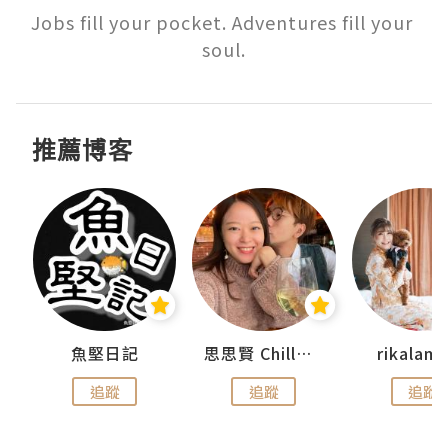
Jobs fill your pocket. Adventures fill your 
soul.
推薦博客
urnal
魚堅日記
思思賢 ChillMyBabe
rikala
追蹤
追蹤
追蹤