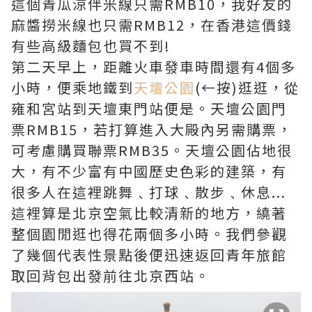
這個青瓜涼伴米線只需RMB10，我好友的
麻醬撈米線也只需RMB12，在香港這價錢
有些高級麵包也買不到!
第二天早上，距離火車發車時間還有4個多
小時，便乘地鐵到
天壇公園
(←按)逛逛，從
雍和宮站到天壇東門站便是。天壇公園門
票RMB15，若打算進入大殿內另需購票，
可考慮購買聯票RMB35。天壇公園佔地很
大，有不少富有中國歷史色彩的建築，有
很多人在這裡跳舞﹑打球﹑散步﹑休息...
這裡算是北京空氣比較清新的地方，繞著
整個園閒逛也得花兩個多小時。我們參觀
了幾個代表性景點後便迅速返回青年旅館
取回背包出發前往北京西站。