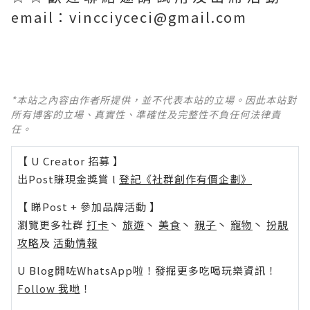
email：vincciyceci@gmail.com
*本站之內容由作者所提供，並不代表本站的立場。因此本站對
所有博客的立場、真實性、準確性及完整性不負任何法律責
任。
【 U Creator 招募 】
出Post賺現金獎賞 l
登記《社群創作有價企劃》
【 睇Post + 參加品牌活動 】
瀏覽更多社群
打卡
丶
旅遊
丶
美食
丶
親子
丶
寵物
丶
扮靚
攻略
及
活動情報
U Blog開咗WhatsApp啦！發掘更多吃喝玩樂資訊！
Follow 我哋
！