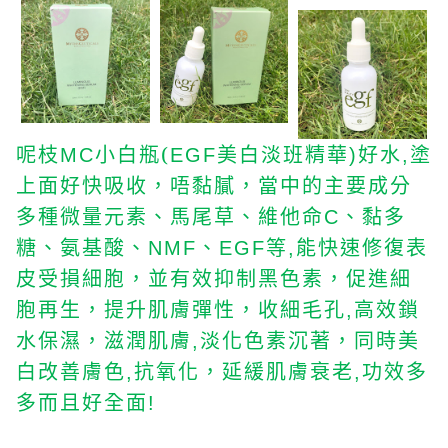
呢枝
小白瓶
(
美白淡班精華
好水
塗
MC
EGF
)
,
上面好快吸收，唔黏膩，當中的主要成分
多種微量元素、馬尾草、維他命
、黏多
C
糖、氨基酸、
、
等
能快速修復表
NMF
E
GF
,
皮受損細胞，並有效抑制黑色素，促進細
胞再生，提升肌膚彈性，收細毛孔
高效鎖
,
水保濕，滋潤肌膚
淡化色素沉著，同時美
,
白改善膚色
抗氧化，延緩肌膚衰老
功效多
,
,
多而且好全面
!