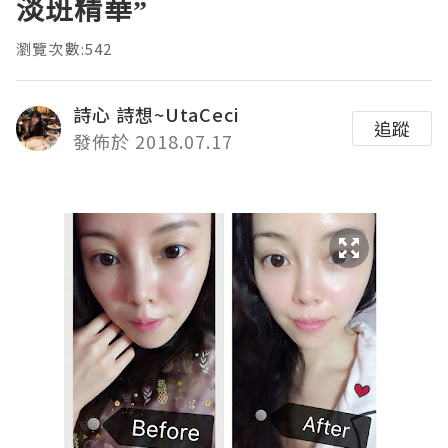
淡班精華”
瀏覽次數:542
詩心 詩想~UtaCeci
追蹤
發佈於 2018.07.17