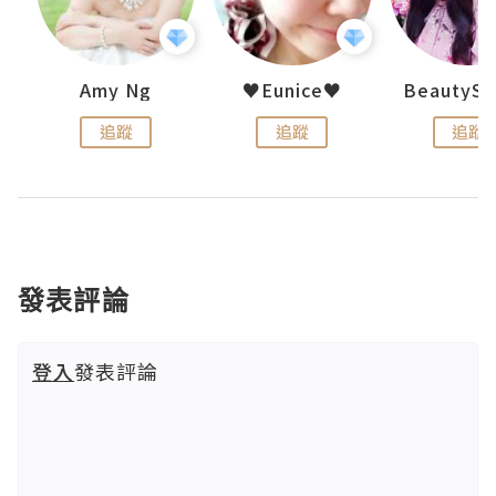
h 夏沫
Amy Ng
♥Eunice♥
追蹤
追蹤
追蹤
發表評論
登入
發表評論