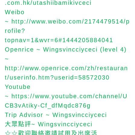
.com.hk/utashiibamikivceci
Weibo
~
http://www.weibo.com/2174479514/p
rofile?
topnav=1&wvr=6#1444205884041
Openrice ~ Wingsvincciyceci (level 4)
~
http://www.openrice.com/zh/restauran
t/userinfo.htm?userid=58572030
Youtube
~
https://www.youtube.com/channel/U
CB3vAtiky-Cf_dfMqdc876g
Trip Advisor ~ Wingsvincciyceci
大眾點評
~ Wingsvincciyceci
歡迎聯絡邀請試用及出席活
☆☆