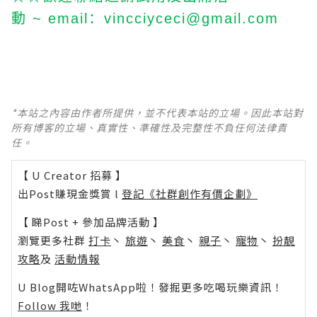
動
：
~ email
vincciyceci@gmail.com
*本站之內容由作者所提供，並不代表本站的立場。因此本站對
所有博客的立場、真實性、準確性及完整性不負任何法律責
任。
【 U Creator 招募 】
出Post賺現金獎賞 l
登記《社群創作有價企劃》
【 睇Post + 參加品牌活動 】
瀏覽更多社群
打卡
丶
旅遊
丶
美食
丶
親子
丶
寵物
丶
扮靚
攻略
及
活動情報
U Blog開咗WhatsApp啦！發掘更多吃喝玩樂資訊！
Follow 我哋
！