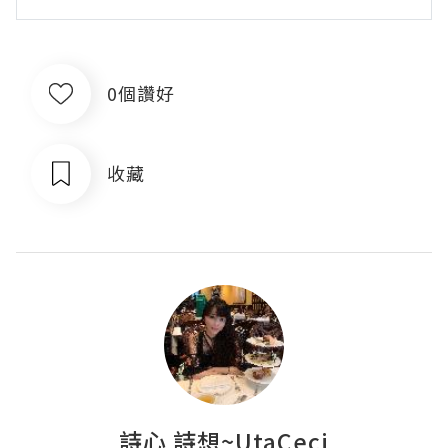
0個讚好
收藏
詩心 詩想~UtaCeci