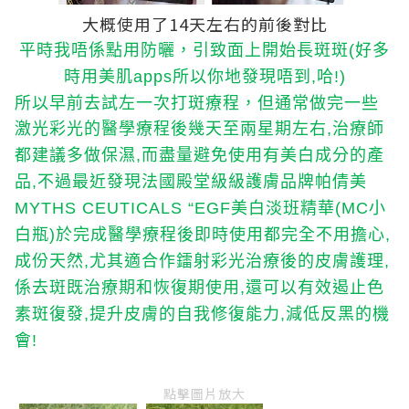
大概使用了14天左右的前後對比
平時我唔係點用防曬，引致面上開始長斑斑
好多
(
時用美肌
所以你地發現唔到
哈
apps
,
!)
所以早前去試左一次打斑療程，但通常做完一些
激光彩光的醫學療程後幾天至兩星期左右
治療師
,
都建議多做保濕
而盡量避免使用有美白成分的產
,
品
不過最近發現法國殿堂級級護膚品牌帕倩美
,
美白淡班精華
小
MYTHS
CEUTICALS “EGF
(MC
白瓶
於完成醫學療程後即時使用都完全不用擔心
)
,
成份天然
尤其適合作鐳射彩光治療後的皮膚護理
,
,
係去斑既治療期和恢復期使用
還可以有效遏止色
,
素斑復發
提升皮膚的自我修復能力
減低反黑的機
,
,
會
!
點擊圖片放大