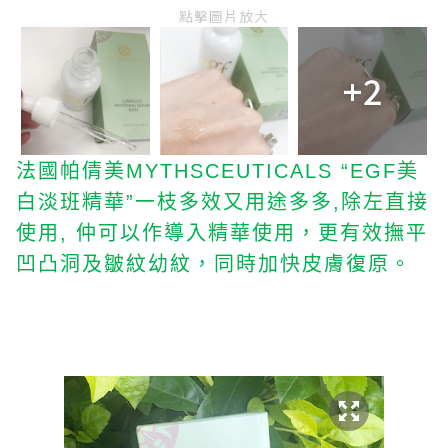
點擊圖片放大
+2
法國帕倩美
美
MYTHSCEUTICALS “EGF
白淡班精華
一枝多效又用途多多
除左直接
”
,
使用
仲可以作導入精華使用，更有效撫平
,
凹凸洞及皺紋幼紋，同時加快皮膚復原。