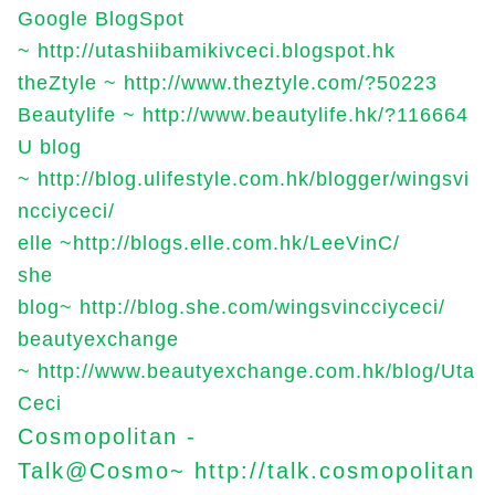
Google BlogSpot
~
http://utashiibamikivceci.blogspot.hk
theZtyle ~
http://www.theztyle.com/?50223
Beautylife ~
http://www.beautylife.hk/?116664
U blog
~
http://blog.ulifestyle.com.hk/blogger/wingsvi
ncciyceci/
elle ~
http://blogs.elle.com.hk/LeeVinC/
she
blog~
http://blog.she.com/wingsvincciyceci/
beautyexchange
~
http://www.beautyexchange.com.hk/blog/Uta
Ceci
Cosmopolitan -
Talk@Cosmo~
http://talk.cosmopolitan