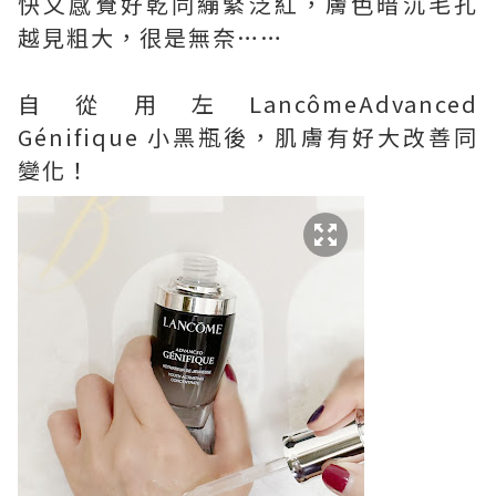
快又感覺好乾同繃緊泛紅，膚色暗沉毛孔
越見粗大，很是無奈……
自從用左LancômeAdvanced
Génifique 小黑瓶後，肌膚有好大改善同
變化！