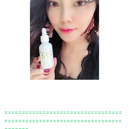
==================================
==================================