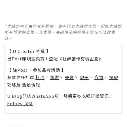
*本站之內容由作者所提供，並不代表本站的立場。因此本站對
所有博客的立場、真實性、準確性及完整性不負任何法律責
任。
【 U Creator 招募 】
出Post賺現金獎賞 l
登記《社群創作有價企劃》
【 睇Post + 參加品牌活動 】
瀏覽更多社群
打卡
丶
旅遊
丶
美食
丶
親子
丶
寵物
丶
扮靚
攻略
及
活動情報
U Blog開咗WhatsApp啦！發掘更多吃喝玩樂資訊！
Follow 我哋
！