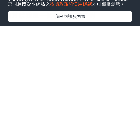
您同意接受本網站之
私隱政策和使用條款
才可繼續瀏覽。
而不再是體驗別人給我的氣氛
與其說我是一個偽文青 裝高尚
我已閱讀及同意
不如說我是一個獨行者 孤寂乏味
我的世界
哪怕只有現在的你們 也夠了
*本站之內容由作者所提供，並不代表本站的立場。因此本站對
所有博客的立場、真實性、準確性及完整性不負任何法律責
任。
【 U Creator 招募 】
出Post賺現金獎賞 l
登記《社群創作有價企劃》
【 睇Post + 參加品牌活動 】