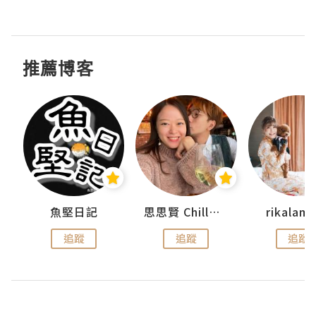
推薦博客
urnal
魚堅日記
思思賢 ChillMyBabe
rikala
追蹤
追蹤
追蹤