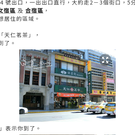
4 號出口，一出出口直行，大約走2－3個街口，5
女宿區
及
合宿區
，
想居住的區域。
「天仁茗茶」，
到了。
牌」表示你到了。