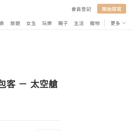
會員登記
開始撰寫
食
旅遊
女生
玩樂
親子
生活
寵物
行山
更多
打卡
包客 － 太空艙