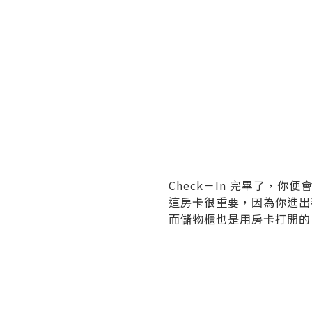
Check－In 完畢了，你
這房卡很重要，因為你進出
而儲物櫃也是用房卡打開的