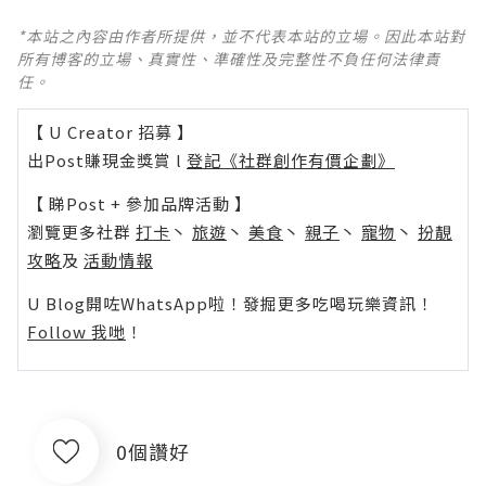
*本站之內容由作者所提供，並不代表本站的立場。因此本站對
所有博客的立場、真實性、準確性及完整性不負任何法律責
任。
【 U Creator 招募 】
出Post賺現金獎賞 l
登記《社群創作有價企劃》
【 睇Post + 參加品牌活動 】
瀏覽更多社群
打卡
丶
旅遊
丶
美食
丶
親子
丶
寵物
丶
扮靚
攻略
及
活動情報
U Blog開咗WhatsApp啦！發掘更多吃喝玩樂資訊！
Follow 我哋
！
0個讚好