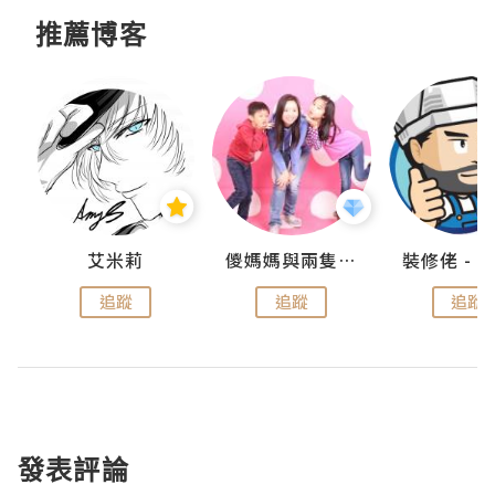
推薦博客
點滴
艾米莉
儍媽媽與兩隻小魔怪之家
追蹤
追蹤
追蹤
發表評論