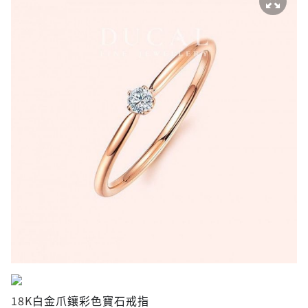
18K
白金爪鑲彩色寶石戒指