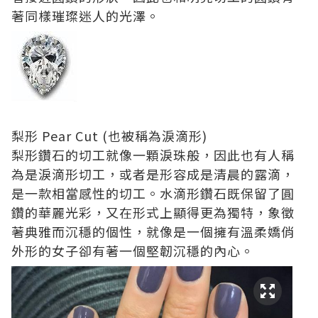
著同樣璀璨迷人的光澤。
梨形 Pear Cut (也被稱為淚滴形)
梨形鑽石的切工就像一顆淚珠般，因此也有人稱
為是淚滴形切工，或者是形容成是清晨的露滴，
是一款相當感性的切工。水滴形鑽石既保留了圓
鑽的華麗光彩，又在形式上顯得更為獨特，象徵
著典雅而沉穩的個性，就像是一個擁有溫柔嬌俏
外形的女子卻有著一個堅韌沉穩的內心。