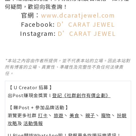
何疑問，歡迎向我查詢！
官網：
www.dcaratjewel.com
Facebook:
D’CARAT JEWEL
Instagram:
D’CARAT JEWEL
*本站之內容由作者所提供，並不代表本站的立場。因此本站對
所有博客的立場、真實性、準確性及完整性不負任何法律責
任。
【 U Creator 招募 】
出Post賺現金獎賞 l
登記《社群創作有價企劃》
【 睇Post + 參加品牌活動 】
瀏覽更多社群
打卡
丶
旅遊
丶
美食
丶
親子
丶
寵物
丶
扮靚
攻略
及
活動情報
U Blog開咗WhatsApp啦！發掘更多吃喝玩樂資訊！