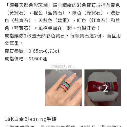
「讓每天都色彩斑斕」這些精緻的彩色寶石戒指有黃色
（黃寶石），橙色（藍寶石），綠色（綠寶石），淺粉
色（藍寶石），天藍色（碧璽），紅色（紅寶石）和藍
色（藍寶石）。風格疊加在一起，也很好看！
戒指鑲嵌2/3圈天然彩色寶石，每顆寶石達2份，而且用
金厚重。
寶石參數：0.65ct-0.73ct
戒指價格：$1600起
點擊圖片放大
+2
18K白
金Blessing手鍊