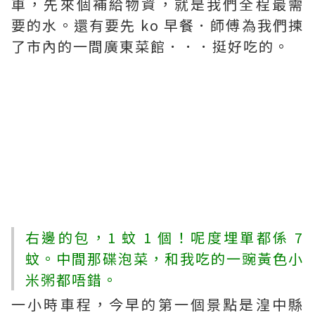
車，先來個補給物資，就是我們全程最需
要的水。還有要先 ko 早餐．師傅為我們揀
了市內的一間廣東菜館．．．挺好吃的。
右邊的包，1 蚊 1 個！呢度埋單都係 7
蚊。中間那碟泡菜，和我吃的一豌黃色小
米粥都唔錯。
一小時車程，今早的第一個景點是湟中縣