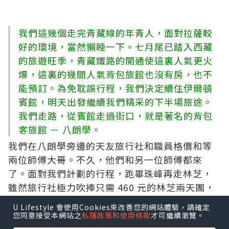
我們這幾個走完青藏線的年青人，面對拉薩較
好的環境，當然懶睡一下。七月尾已踏入西藏
的旅遊旺季，青藏鐵路的開通使這裏人氣更火
爆，這裏的幾間人氣背包旅館也沒有房，也不
能預訂。為免耽誤行程，我們決定續住伊爾頓
賓館，明天出發繼續我們精采的下半場旅途。
我們走路，從賓館走過街口，就是著名的背包
客旅館 － 八朗學。
我們在八朗學旁邊的天友旅行社和職員格價和等
兩位師傅大哥。不久，他們和另一位師傅都來
了。面對我們計劃的行程，跑畢珠峰再走林芝，
雖然旅行社極力吹捧只需 460 元的林芝兩天團，
但是我們最後還是選擇全程包車。雖然旅行社沒
U Lifestyle 會使用Cookies來改善您的網站體驗，請確定
有幫我們代訂布達拉宮和火車票，因為票源確實
您同意接受本網站之
私隱政策和使用條款
才可繼續瀏覽。
非常緊張，但是我們仍多謝兩位師傅和旅行社的