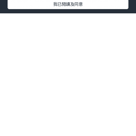
我已閱讀及同意
經理嘗試代尋。到吃午飯還未搞妥，那先去和大
哥吃他們離開拉薩前的最後一餐啦。
我們走過八朗學旅館和它的後巷。
在旅館
下，我們第一次碰到香港來的旅客。他們四個男
仔，他們租私家車走青藏線到格爾木才 1000 元，
再租四軀車，應該和我們差不多吧。不過，他們
仍在找住處，和我們不同的是，他們在找背包客
旅社，我們今晚繼續住賓館。
在背包客旅館地下的告示版，都貼了很多
MEMO 紙尋旅伴，租車等，大家的相會也是隨