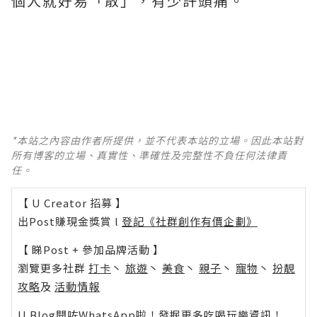
個人就好易「散」，有少許頭痛。
*本站之內容由作者所提供，並不代表本站的立場。因此本站對
所有博客的立場、真實性、準確性及完整性不負任何法律責
任。
【 U Creator 招募 】
出Post賺現金獎賞 l
登記《社群創作有價企劃》
【 睇Post + 參加品牌活動 】
瀏覽更多社群
打卡
丶
旅遊
丶
美食
丶
親子
丶
寵物
丶
扮靚
攻略
及
活動情報
U Blog開咗WhatsApp啦！發掘更多吃喝玩樂資訊！