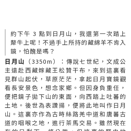
約下午 3 點到日月山，我還第一次踏上
犛牛上呢！不過手上所持的藏綿羊不肯入
鏡，怕醜是嗎？
日月山
（3350m）：傳說七世紀，文成公
主遠赴西藏嫁藏王松贊干布，來到這裏看
見群山起伏，草原茫茫，拿起日月寶鏡觀
看長安景色，想念家鄉。但因身負重任，
便把鏡子拋下山的東面，向西踏上吐蕃的
土地。後世為表讚揚，便將此地叫作日月
山。這裏亦作為古時絲路羌中道和唐蕃古
道的咽喉之地，進行茶馬交易。雖然現在