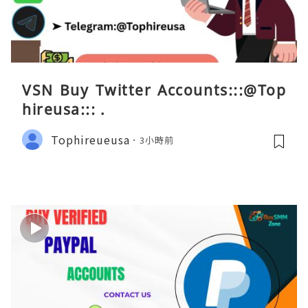
VSN Buy Twitter Accounts:::@Top
hireusa::: .
Tophireueusa
3小時前