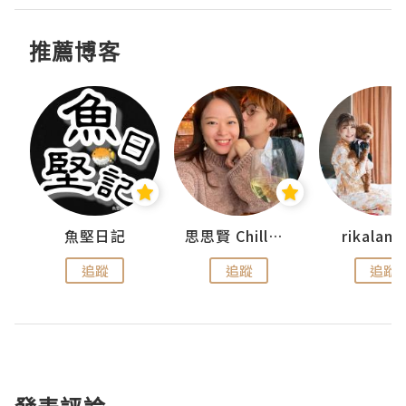
推薦博客
urnal
魚堅日記
思思賢 ChillMyBabe
rikala
追蹤
追蹤
追蹤