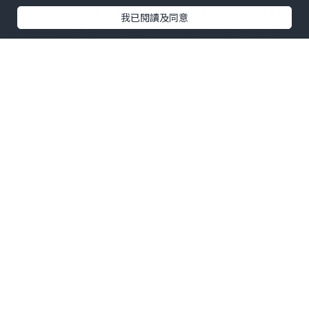
有床上的汽球，感覺很夢幻的。多久沒有
我已閱讀及同意
試過這種夢幻、興奮的感覺了。雖然他早
在離開家前已經發現我為他製造的驚喜，
但當他見到實地的時候，都是無比開心
的。忍不住要拍照留念呢，留下美好的回
憶。
逛逛房間的其他位置，洗手間入面原來有
個浸浴位，可惜沒有帶浸浴的產品，要不
然可以好好浸一下。不打緊，浸一下熱
水，也可以讓我好好放鬆一下，把這陣子
的累氣一掃而空。
點擊圖片放大