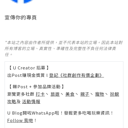
宣傳你的專頁
*本站之內容由作者所提供，並不代表本站的立場。因此本站對
所有博客的立場、真實性、準確性及完整性不負任何法律責
任。
【 U Creator 招募 】
出Post賺現金獎賞 l
登記《社群創作有價企劃》
【 睇Post + 參加品牌活動 】
瀏覽更多社群
打卡
丶
旅遊
丶
美食
丶
親子
丶
寵物
丶
扮靚
攻略
及
活動情報
U Blog開咗WhatsApp啦！發掘更多吃喝玩樂資訊！
Follow 我哋
！