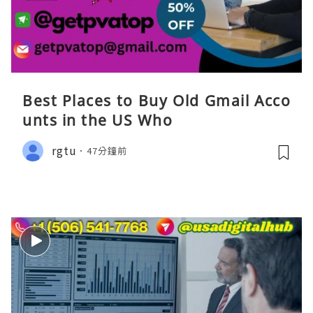
Best Places to Buy Old Gmail Acco
unts in the US Who
rgtu
47分鐘前