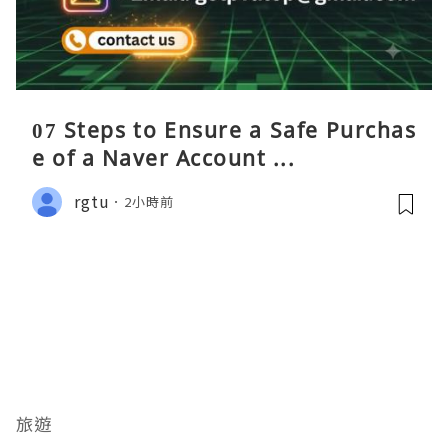
07 Steps to Ensure a Safe Purchas
e of a Naver Account ...
rgtu
2小時前
旅遊