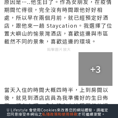
原因是…..他生日了。作為女朋友，在疫情
期間忙得很，完全沒有時間跟他好好相
處，所以早在兩個月前，就已經預定好酒
店，跟他來一趟 Staycation。我選擇了位
置大嶼山的愉景灣酒店，喜歡這邊與市區
截然不同的景象，喜歡這邊的環境。
點擊圖片放大
+3
當天入住的時間大概四時半，上到房間以
後，就見到酒店店員為我準備好的生日佈
置，超有心呢。多久沒有在這種夢幻的場
U Lifestyle 會使用Cookies來改善您的網站體驗，請確定
景，看著180度大海景，看著窗上佈置，還
您同意接受本網站之
私隱政策和使用條款
才可繼續瀏覽。