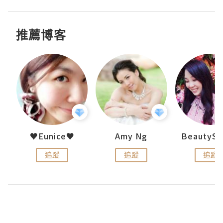
推薦博客
h 夏沫
♥Eunice♥
Amy Ng
追蹤
追蹤
追蹤