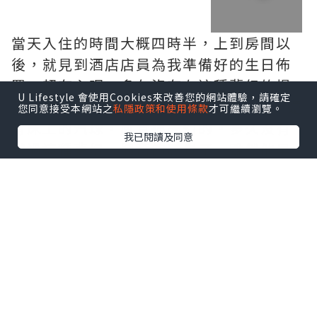
當天入住的時間大概四時半，上到房間以
後，就見到酒店店員為我準備好的生日佈
置，超有心呢。多久沒有在這種夢幻的場
U Lifestyle 會使用Cookies來改善您的網站體驗，請確定
景，看著180度大海景，看著窗上佈置，還
您同意接受本網站之
私隱政策和使用條款
才可繼續瀏覽。
有床上的汽球，感覺很夢幻的。多久沒有
我已閱讀及同意
試過這種夢幻、興奮的感覺了。雖然他早
在離開家前已經發現我為他製造的驚喜，
但當他見到實地的時候，都是無比開心
的。忍不住要拍照留念呢，留下美好的回
憶。
逛逛房間的其他位置，洗手間入面原來有
個浸浴位，可惜沒有帶浸浴的產品，要不