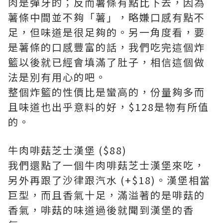
肉是彈牙的；反而薯條有點比下去，因為
薯條中間並不夠「薯」，略嫌口感有點不
足，但味道是很足夠的。另一角度看，要
是薯條的口感豐富的話，我們吃完這個炸
籃以後就已經會填滿了肚子，相信這個做
法是別有用心的吧。
整個炸籃的性價比是蠻高的，份量夠多而
且味道也出乎意料的好，$128是物有所值
的。
牛肉啡菇芝士漢堡 ($88)
我們還點了一個牛肉啡菇芝士漢堡來吃，
另外再跟了沙律跟汽水 (+$18)。漢堡相當
巨型，而且香氣十足，滿溢著的是啡菇的
香氣，啡菇的味道過後就聞到漢堡的香