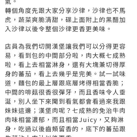
氣。
轉個角度先跟大家分享沙律，沙律也不馬
虎，蔬菜爽脆清甜，碟上面附上的黑醋加
入沙律以後令整個沙律更香更美味。
店員為我們切開漢堡讓我們可以分得更容
易，看到包的中間部分啦，肉大概七成熟
啦，看上去相當淋身，還有大塊兼切得厚
身的蕃茄，看上去幾乎是完美。試一試味
道，麵包的最上層跟底層烤得相當香脆；
中間的啡菇很香很彈牙，而且香味令人垂
涎，別人坐下來聞到看氣都會看過來我跟
妹妹這邊；漢堡肉呢？七成熟的免治牛肉
肉味相當濃郁，而且相當Juicy，又夠淋
身，吃過以後齒頰留香的，底下的蕃茄跟