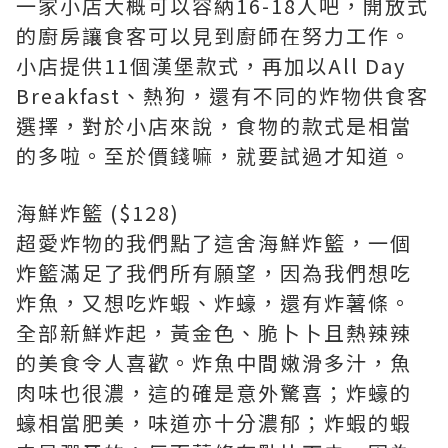
一家小店大概可以容納16-18人吧，開放式
的廚房讓食客可以見到廚師在努力工作。
小店提供11個漢堡款式，再加以All Day
Breakfast、熱狗，還有不同的炸物供食客
選擇，對於小店來說，食物的款式是相當
的多啦。至於價錢嘛，就要試過才知道。
海鮮炸籃 ($128)
超愛炸物的我們點了這舍海鮮炸籃，一個
炸籃滿足了我們所有願望，因為我們想吃
炸魚，又想吃炸蝦、炸蠔，還有炸薯條。
全部新鮮炸起，黃金色、脆卜卜且熱辣辣
的美食令人喜歡。炸魚中間嫩滑多汁，魚
肉味也很濃，這的確是意外驚喜；炸蠔的
蠔相當肥美，味道亦十分濃郁；炸蝦的蝦