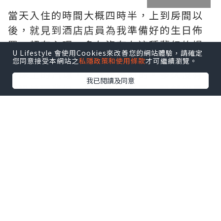
當天入住的時間大概四時半，上到房間以
後，就見到酒店店員為我準備好的生日佈
置，超有心呢。多久沒有在這種夢幻的場
U Lifestyle 會使用Cookies來改善您的網站體驗，請確定
景，看著180度大海景，看著窗上佈置，還
您同意接受本網站之
私隱政策和使用條款
才可繼續瀏覽。
有床上的汽球，感覺很夢幻的。多久沒有
我已閱讀及同意
試過這種夢幻、興奮的感覺了。雖然他早
在離開家前已經發現我為他製造的驚喜，
但當他見到實地的時候，都是無比開心
的。忍不住要拍照留念呢，留下美好的回
憶。
逛逛房間的其他位置，洗手間入面原來有
個浸浴位，可惜沒有帶浸浴的產品，要不
然可以好好浸一下。不打緊，浸一下熱