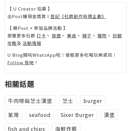
【 U Creator 招募 】
出Post賺現金獎賞 l
登記《社群創作有價企劃》
【 睇Post + 參加品牌活動 】
瀏覽更多社群
打卡
丶
旅遊
丶
美食
丶
親子
丶
寵物
丶
扮靚
攻略
及
活動情報
U Blog開咗WhatsApp啦！發掘更多吃喝玩樂資訊！
Follow 我哋
！
相關話題
牛肉啡菇芝士漢堡
芝士
burger
荃灣
seafood
Sixer Burger
漢堡
fish and chips
海鮮炸籃