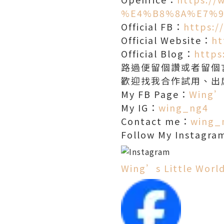
%E4%B8%8A%E7%9
Official FB：
https:
Official Website：
ht
Official Blog：
https
路過便留個讚或者留個言
歡迎找我合作試用、出
My FB Page：
Wing’s
My IG：
wing_ng4
Contact me：
wing_
Follow My Instagr
Wing’s Little Worl