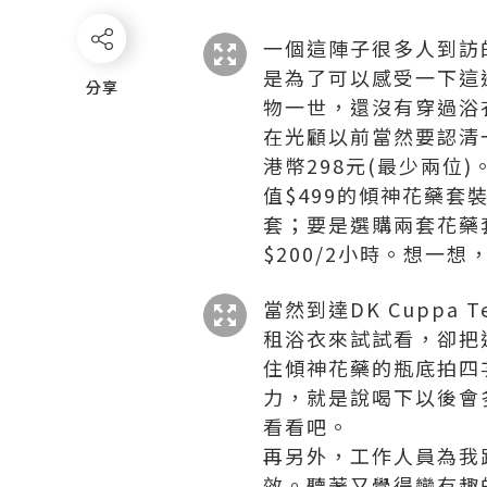
一個這陣子很多人到訪的
是為了可以感受一下這
分享
分享
物一世，還沒有穿過浴
在光顧以前當然要認清
港幣298元(最少兩
值$499的傾神花藥套
套；要是選購兩套花藥
$200/2小時。想一
當然到達DK Cupp
租浴衣來試試看，卻把
住傾神花藥的瓶底拍四
力，就是說喝下以後會
看看吧。
再另外，工作人員為我
效。聽著又覺得蠻有趣