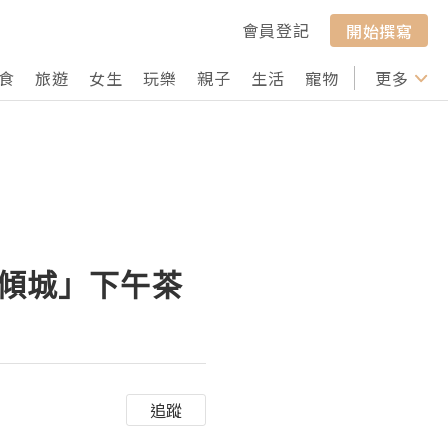
會員登記
開始撰寫
食
旅遊
女生
玩樂
親子
生活
寵物
行山
更多
打卡
櫻樺傾城」下午茶
追蹤