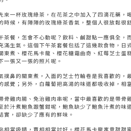
先來一杯玫瑰綠茶，在花茶之中加入了四滴花藥，
的時候，有陣陣的玫瑰綠茶香氣，整個人很放鬆很
午茶餐，怎會不心動呢？飲料、鹹甜點一應俱全，
充滿生氣。這個下午茶套餐包括了這幾款食物，日
關東煮、櫻花馬卡龍、櫻花糖霜曲奇、紅莓芝士蛋
下一張又一張的照片呢。
氣撲鼻的關東煮，入面的芝士竹輪卷是我喜歡的，
的感覺；另外，白蘿蔔把高湯的味道都吸收掉，相
帶骨雞肉腸、免治雞肉串呢，當中最喜歡的是帶骨
至於汁煮鮑魚跟蟹鉗呢，鮑魚缺少了鮑魚汁煮的味
結實，卻缺少了應有的鮮味。
點相當吸睛，賣相相當討好。櫻花馬卡龍寓意甜甜