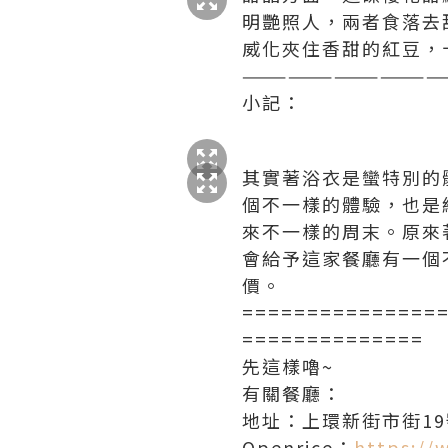
明艷照人，兩者食落去
威化夾住香甜的紅豆，
—————————————
小記：
其實著浴衣是蠻特別的
個不一樣的體驗，也是
來不一樣的周末。原來
會給予這家餐廳有一個
價。
===============
==============
先這樣嚕~
有關餐廳：
地址：上環新街市街1
Openrice：
https://