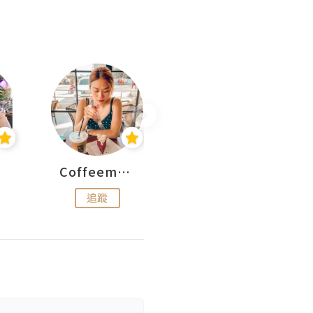
Coffeemeetjojo
艾華斯@鄭大小姐工房
追蹤
追蹤