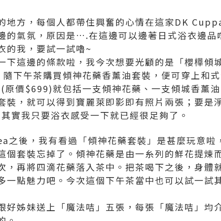
地方，每個人都帶住興奮的心情在這家DK Cuppa
邊的氣氛，原因是….在這邊可以邊著日式浴衣邊品
衣的我，要試一試嚕~
一下這邊的條款啦，我今次想要光顧的是「櫻樺傾
位)。隨下午茶購買傾神花藥香薰油套裝，便可穿上和
裝(原價$699)就包括一支傾神花藥、一支傾城香薰
套裝，就可以得到寶麗萊即影即有照片兩張；要是
想，其實我只要浴衣感受一下就已經很足夠了。
a Tea之後，我有看過「傾神花藥套裝」是甚麼玩意
這個套裝忘掉了。傾神花藥是由一糸列的鮮花提煉
次，再將四滴花藥落入茶中。把茶喝下之後，身體
多一點魅力吧。今次這個下午茶當中也可以試一試
跟好姊妹送上「魔法咭」五張，每張「魔法咭」均
的。