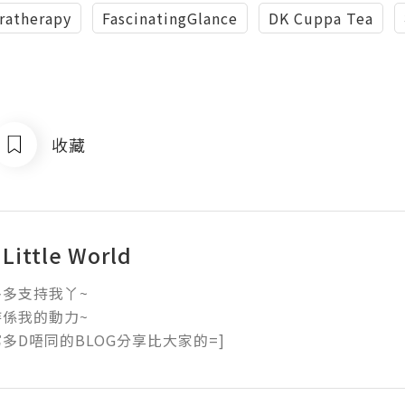
ratherapy
FascinatingGlance
DK Cuppa Tea
收藏
 Little World
多支持我丫~

係我的動力~

多D唔同的BLOG分享比大家的=]