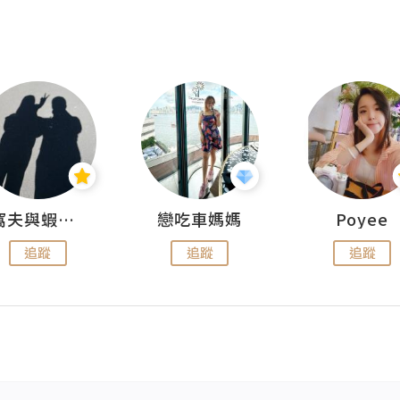
窩夫與蝦子餅
戀吃車媽媽
Poyee
追蹤
追蹤
追蹤