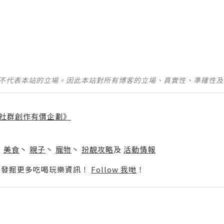
並不代表本站的立場。因此本站對所有博客的立場、真實性、準確性
社群創作有價企劃》
】
丶
美食
丶
親子
丶
寵物
丶
扮靚攻略
及
活動情報
p啦！發掘更多吃喝玩樂資訊！
Follow 我哋
！