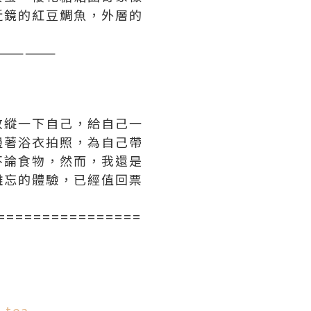
近鏡的紅豆鯛魚，外層的
——————
放縱一下自己，給自己一
邊著浴衣拍照，為自己帶
不論食物，然而，我還是
難忘的體驗，已經值回票
================
-tea-