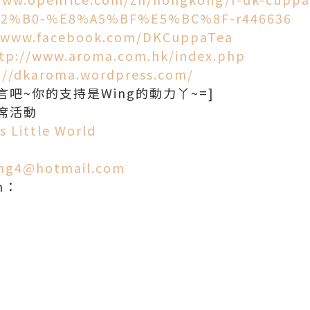
2%B0-%E8%A5%BF%E5%BC%8F-r446636
//www.facebook.com/DKCuppaTea
tp://www.aroma.com.hk/index.php
://dkaroma.wordpress.com/
吧~你的支持是Wing的動力丫~=]
席活動
 Little World
ng4@hotmail.com
am：
d