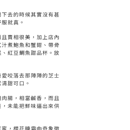
喝下去的時候其實沒有甚
舒服就真。
而且賣相很美，加上店內
式汁煮鮑魚和蟹鉗、帶骨
糕、紅豆鯛魚甜品杯。放
最愛咬落去那陣陣的芝士
當清甜可口。
雞肉腸，相當鹹香，而且
道，未能把鮮味逼出來供
蜜蜜，櫻花糖霜曲奇象徵