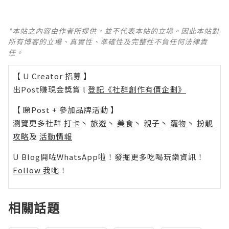
*本站之內容由作者所提供，並不代表本站的立場。因此本站對
所有博客的立場、真實性、準確性及完整性不負任何法律責
任。
【 U Creator 招募 】
出Post賺現金獎賞 l
登記《社群創作有價企劃》
【 睇Post + 參加品牌活動 】
瀏覽更多社群
打卡
丶
旅遊
丶
美食
丶
親子
丶
寵物
丶
扮靚
攻略
及
活動情報
U Blog開咗WhatsApp啦！發掘更多吃喝玩樂資訊！
Follow 我哋
！
相關話題