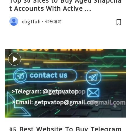
Top 30 Sites to Buy Aged Snapcha
t Accounts With Active ...
xbgtfuh
42分鐘前
05 Best Website To Buy Telegram