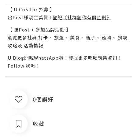
【 U Creator 招募 】
出Post賺現金獎賞 l
登記《社群創作有價企劃》
【 睇Post + 參加品牌活動 】
瀏覽更多社群
打卡
丶
旅遊
丶
美食
丶
親子
丶
寵物
丶
扮靚
攻略
及
活動情報
U Blog開咗WhatsApp啦！發掘更多吃喝玩樂資訊！
Follow 我哋
！
0個讚好
收藏