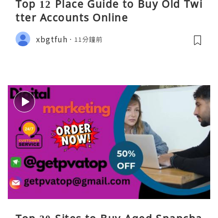
Top 12 Place Guide to Buy Old Twi
tter Accounts Online
xbgtfuh
11分鐘前