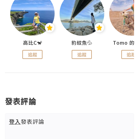
)
高比C🐒
豹紋魚💦
追蹤
追蹤
追蹤
發表評論
登入
發表評論