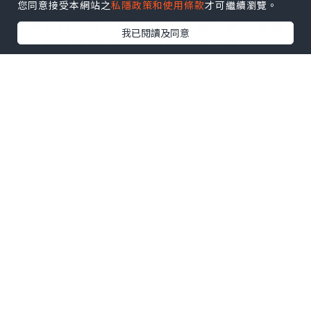
景，看著180度大海景，看著窗上佈置，還
您同意接受本網站之
私隱政策和使用條款
才可繼續瀏覽。
有床上的汽球，感覺很夢幻的。多久沒有
我已閱讀及同意
試過這種夢幻、興奮的感覺了。雖然他早
在離開家前已經發現我為他製造的驚喜，
但當他見到實地的時候，都是無比開心
的。忍不住要拍照留念呢，留下美好的回
憶。
逛逛房間的其他位置，洗手間入面原來有
個浸浴位，可惜沒有帶浸浴的產品，要不
然可以好好浸一下。不打緊，浸一下熱
水，也可以讓我好好放鬆一下，把這陣子
的累氣一掃而空。
點擊圖片放大