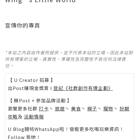
宣傳你的專頁
*本站之內容由作者所提供，並不代表本站的立場。因此本站對
所有博客的立場、真實性、準確性及完整性不負任何法律責
任。
【 U Creator 招募 】
出Post賺現金獎賞 l
登記《社群創作有價企劃》
【 睇Post + 參加品牌活動 】
瀏覽更多社群
打卡
丶
旅遊
丶
美食
丶
親子
丶
寵物
丶
扮靚
攻略
及
活動情報
U Blog開咗WhatsApp啦！發掘更多吃喝玩樂資訊！
Follow 我哋
！