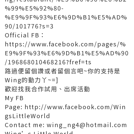
%99%E5%92%80-
%E9%9F%93%E6%9D%B1%E5%AD%
90/101776?s=3
Official FB：
https://www.facebook.com/pages/%
E9%9F%93%E6%9D%B1%E5%AD%90
/196868010468216?fref=ts
路過便留個讚或者留個言吧~你的支持是
Wing的動力丫~=]
歡迎找我合作試用、出席活動
My FB
Page: http://www.facebook.com/Win
gsLittleWorld
Contact me: wing_ng4@hotmail.com
Wing’s Little World