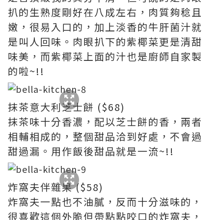
扒的生熟度剛好在八成左右，肉質夠稔且
嫩，很易入口的，加上淡香的牛肝菌汁就
是叫人回味。肉眼扒下的紫椰菜更是清甜
味美，而紫椰菜上面的汁也是廚師自家製
的啦~!!
抹茶意大利芝士餅 ($68)
抹茶味十分香濃，配以芝士餅的香，兩者
相輔相成的，整個甜品洽到好處，不會過
甜過漏。用作飯後甜品就是一流~!!
炸窩夫伴雜果 ($58)
炸窩夫一點也不油膩，反而十分滋味的，
很喜歡這個外脆但帶點點咬口的炸窩夫，