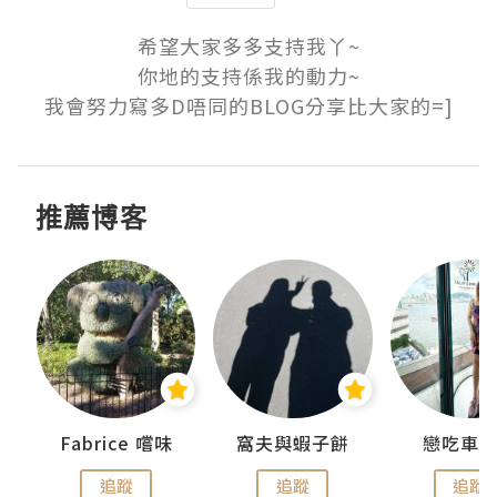
希望大家多多支持我丫~

你地的支持係我的動力~

我會努力寫多D唔同的BLOG分享比大家的=]
推薦博客
Fabrice 嚐味
窩夫與蝦子餅
戀吃車
追蹤
追蹤
追蹤