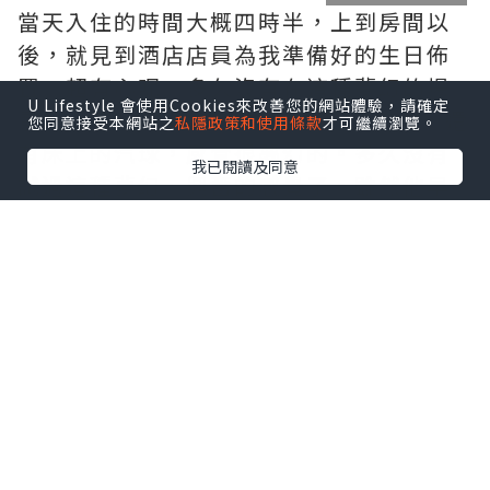
當天入住的時間大概四時半，上到房間以
後，就見到酒店店員為我準備好的生日佈
置，超有心呢。多久沒有在這種夢幻的場
U Lifestyle 會使用Cookies來改善您的網站體驗，請確定
景，看著180度大海景，看著窗上佈置，還
您同意接受本網站之
私隱政策和使用條款
才可繼續瀏覽。
有床上的汽球，感覺很夢幻的。多久沒有
我已閱讀及同意
試過這種夢幻、興奮的感覺了。雖然他早
在離開家前已經發現我為他製造的驚喜，
但當他見到實地的時候，都是無比開心
的。忍不住要拍照留念呢，留下美好的回
憶。
逛逛房間的其他位置，洗手間入面原來有
個浸浴位，可惜沒有帶浸浴的產品，要不
然可以好好浸一下。不打緊，浸一下熱
水，也可以讓我好好放鬆一下，把這陣子