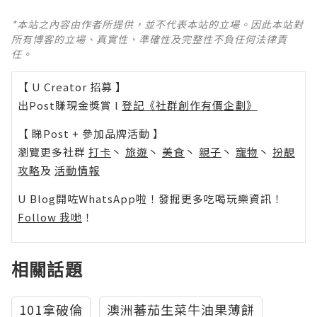
*本站之內容由作者所提供，並不代表本站的立場。因此本站對
所有博客的立場、真實性、準確性及完整性不負任何法律責
任。
【 U Creator 招募 】
出Post賺現金獎賞 l
登記《社群創作有價企劃》
【 睇Post + 參加品牌活動 】
瀏覽更多社群
打卡
丶
旅遊
丶
美食
丶
親子
丶
寵物
丶
扮靚
攻略
及
活動情報
U Blog開咗WhatsApp啦！發掘更多吃喝玩樂資訊！
Follow 我哋
！
相關話題
101拿破倫
澳洲蕃茄生菜牛油果薄餅