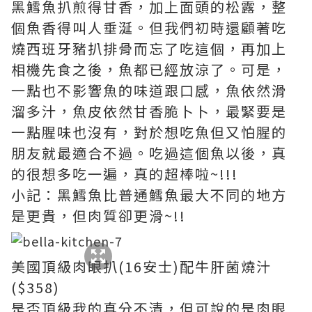
黑鱈魚扒煎得甘香，加上面頭的松露，整
個魚香得叫人垂涎。但我們初時還顧著吃
燒西班牙豬扒排骨而忘了吃這個，再加上
相機先食之後，魚都已經放涼了。可是，
一點也不影響魚的味道跟口感，魚依然滑
溜多汁，魚皮依然甘香脆卜卜，最緊要是
一點腥味也沒有，對於想吃魚但又怕腥的
朋友就最適合不過。吃過這個魚以後，真
的很想多吃一遍，真的超棒啦~!!!
小記：黑鱈魚比普通鱈魚最大不同的地方
是更貴，但肉質卻更滑~!!
美國頂級肉眼扒(16安士)配牛肝菌燒汁
($358)
是否頂級我的真分不清，但可說的是肉眼