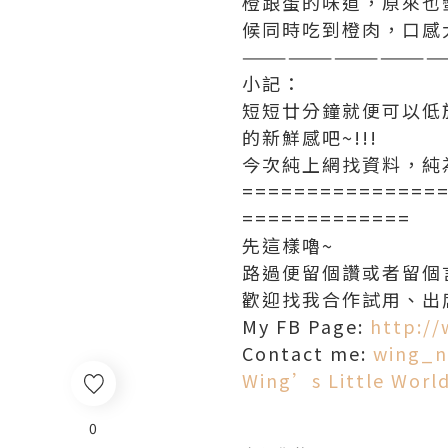
橙跟蛋的味道，原來也
候同時吃到橙肉，口感大
—————————————
小記：
短短廿分鐘就便可以低
的新鮮感吧~!!!
今次純上網找資料，純
===============
=============
先這樣嚕~
路過便留個讚或者留個言
歡迎找我合作試用、出
My FB Page:
http:/
Contact me:
wing_n
Wing’s Little Worl
0