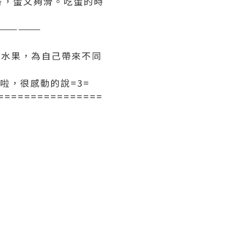
香，蛋又夠滑。吃蛋的時
——————
的水果，為自己帶來不同
啦，很感動的說=3=
================