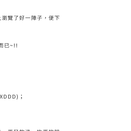
上瀏覽了好一陣子，便下
已~!!
DDD)；