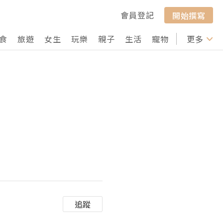
會員登記
開始撰寫
食
旅遊
女生
玩樂
親子
生活
寵物
行山
更多
打卡
追蹤