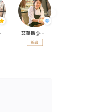
jojo
艾華斯@鄭大小姐工房
KEEP MY FAITH
追蹤
追蹤