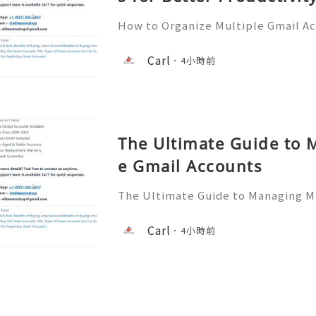
How to Organize Multiple Gmail Ac
tivity 🎊✨💥── 💥── 💥── 🎊
💥 ❓ Have any questions? Feel free
Carl
4小時前
assistance! ➥ Our support team is 
The Ultimate Guide to 
e Gmail Accounts
The Ultimate Guide to Managing Mu
✨💥── 💥── 💥── 🎊✨── 💥──
any questions? Feel free to contac
Carl
4小時前
e! ➥ Our support team is available 