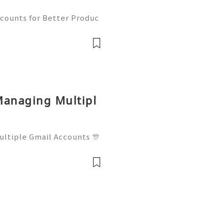
counts for Better Produc
✨── 💥──💥──💥── 🎊✨
 to contact us anytime for
available 2
Managing Multipl
ltiple Gmail Accounts 🎊
──💥── 🎊✨💥 ❓ Have
t us anytime for assistanc
24/7 for q