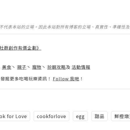
並不代表本站的立場。因此本站對所有博客的立場、真實性、準確性
社群創作有價企劃》
】
丶
美食
丶
親子
丶
寵物
丶
扮靚攻略
及
活動情報
p啦！發掘更多吃喝玩樂資訊！
Follow 我哋
！
ok for Love
cookforlove
egg
甜品
鮮橙燉