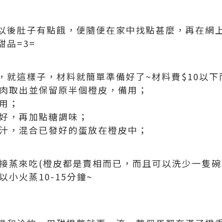
以後肚子有點餓，便隨便在家中找點甚麼，再在網
品=3=
就這樣子，材料就簡單準備好了~材料費$10以下而
橙肉取出並保留原半個橙皮，備用；
備用；
發好，再加點糖調味；
橙汁，混合已發好的蛋放在橙皮中；
直接蒸來吃(橙皮都是賣相而已，而且可以洗少一隻碗X
以小火蒸10-15分鐘~