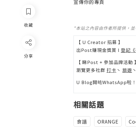
宣傳你的專頁
收藏
*本站之內容由作者所提供，
【 U Creator 招募 】
出Post賺現金獎賞 l
登記《
分享
【 睇Post + 參加品牌活動 
瀏覽更多社群
打卡
丶
旅遊
U Blog開咗WhatsAp
相關話題
食譜
ORANGE
Co