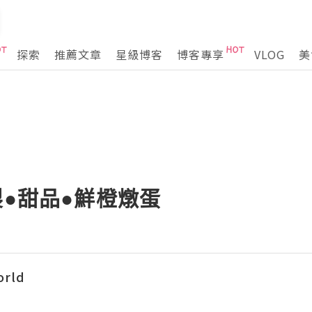
探索
推薦文章
星級博客
博客專享
VLOG
美
製●甜品●鮮橙燉蛋
orld