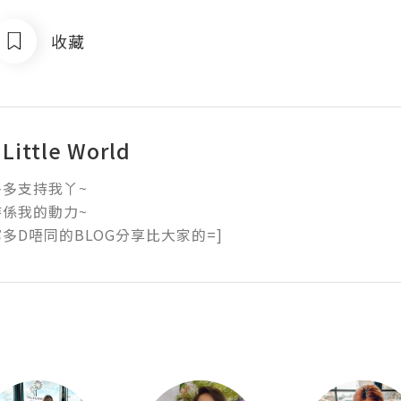
收藏
 Little World
多支持我丫~

係我的動力~

多D唔同的BLOG分享比大家的=]