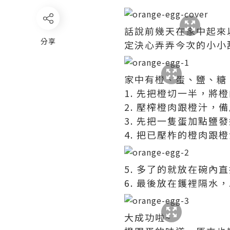
話說前幾天在家中起來
分享
定決心弄弄今次的小小甜
家中有橙、蛋、鹽、糖，
1. 先把橙切一半，將
2. 壓榨橙肉跟橙汁，
3. 先把一隻蛋加點鹽
4. 把已壓柞的橙肉跟
5. 多了的就放在碗內
6. 最後放在鑊裡隔水，
大成功啦~