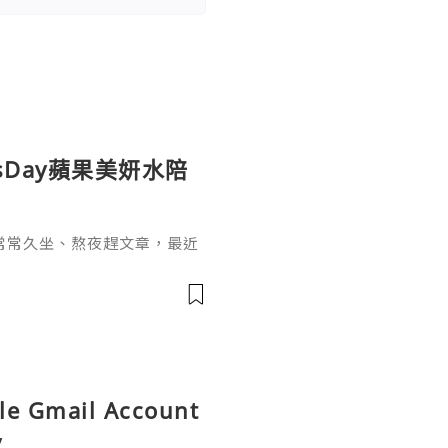
sDay蘋果美妍水陪
常常久坐、熬夜趕文章，最近
，也開始希望能從日常飲食和
sDay 蘋果美妍水，一開始吸
不像一般飲品的
le Gmail Account
y