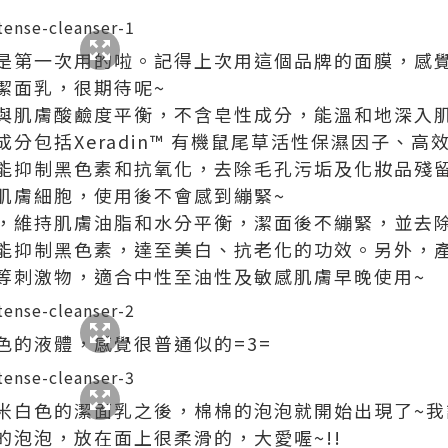
我不是第一次用的啦。記得上次用這個品牌的面膜，感
酸潔面乳，很期待呢~
與肌膚酸鹼度平衡，不含皂性成分，能溫和地深入
分包括Xeradin™ 有機鼠尾草活性保濕因子、
能抑制黑色素和抗氧化，去除毛孔污垢及化妝品殘
肌膚細胞，使用後不會感到繃緊~
，維持肌膚油脂和水分平衡，潔面後不繃緊，並去
能抑制黑色素，達至美白、抗老化的功效。另外，
等刺激物，適合中性至油性及敏感肌膚早晚使用~
色的液體，感覺很普通似的=3=
米白色的潔面乳之後，棉棉的泡泡就開始出現了~我
的泡泡，放在面上很柔滑的，大愛喔~!!