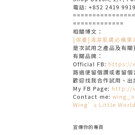
電話: +852 2419 991
===============
=============
相關博文：
[保養]清潔肌膚必備果凍~é
是次試用之產品及有關
有關品牌：
Official FB:
https:/
路過便留個讚或者留個言
歡迎找我合作試用、出
My FB Page:
http:/
Contact me:
wing_n
Wing’s Little Worl
宣傳你的專頁