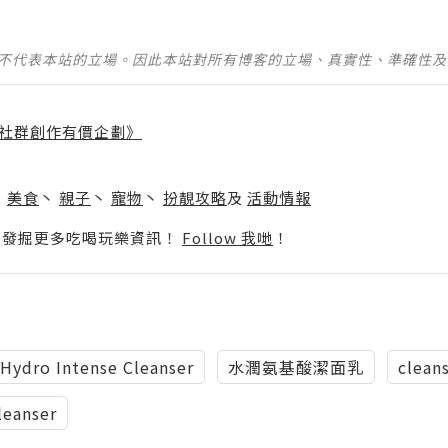
並不代表本站的立場。因此本站對所有博客的立場、真實性、準確性
社群創作有價企劃》
】
丶
美食
丶
親子
丶
寵物
丶
扮靚攻略
及
活動情報
p啦！發掘更多吃喝玩樂資訊！
Follow 我哋
！
Hydro Intense Cleanser
水潤氨基酸潔面乳
clean
leanser