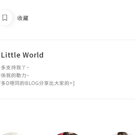
收藏
 Little World
多支持我丫~

係我的動力~

多D唔同的BLOG分享比大家的=]