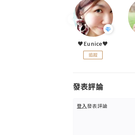
LoveCath 夏沫
♥Eunice♥
追蹤
追蹤
發表評論
登入
發表評論