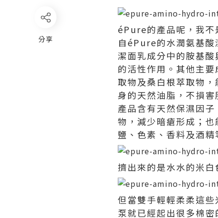
éPure的產品呢，
分享
自éPure的水潤氨基
潔面乳成分中的胺基酸
的活性作用。其他主要成
取物及桑白根萃取物，
身的天然油脂，不損害
產品含有天然保濕因子
物，減少暗瘡形成；也
鹽、色素、香料及酒精
擠出來的是水水的米白
但當雙手輕輕柔柔這些
泵就已經起出很多棉密