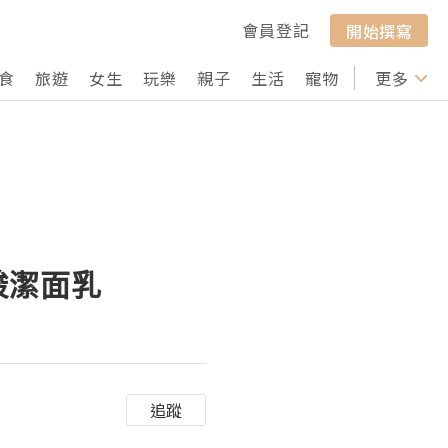
會員登記
開始撰寫
食
旅遊
女生
玩樂
親子
生活
寵物
行山
更多
打卡
酸潔面乳
追蹤