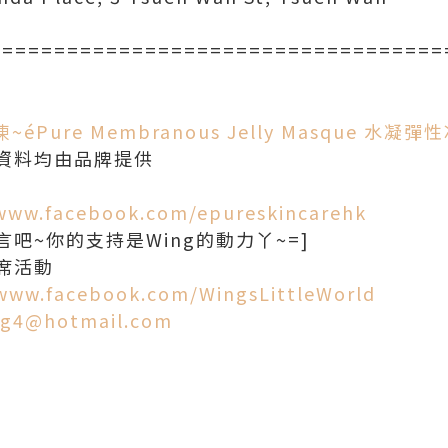
9
===================================
Pure Membranous Jelly Masque 水凝彈
資料均由品牌提供
/www.facebook.com/epureskincarehk
吧~你的支持是Wing的動力丫~=]
席活動
/www.facebook.com/WingsLittleWorld
g4@hotmail.com
d