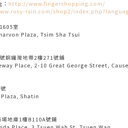
ng：
http://www.fingershopping.com/
www.rosy-rain.com/shop2/index.php?langua
605室
rnarvon Plaza, Tsim Sha Tsui
0
0號銅鑼灣地帶2樓271號鋪
eway Place, 2-10 Great George Street, Caus
1
9號
 Plaza, Shatin
0
場地庫1樓B110A號鋪
nda Place, 3 Tsuen Wah St, Tsuen Wan