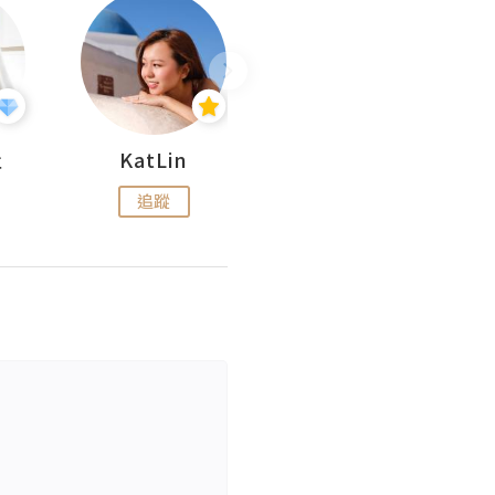
杜
KatLin
Missmiki 米奇小姐
追蹤
追蹤