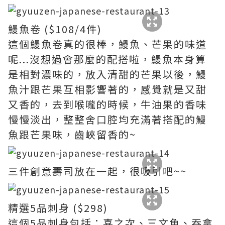
鰻魚卷 ($108/4件)
這個鰻魚卷真的很棒，鰻魚、芒果的味道
呢...沒想過會那麼的配搭啦，鰻魚本身算
是相對濃味的，放入清甜的芒果以後，鰻
魚汁跟芒果互相影響著的，感覺就是又甜
又香的，去到喉嚨的時候，牛油果的香味
慢慢淡出，整整舍口腔均充滿著搭配的鰻
魚跟芒果味，齒峽留香的~
三件創意壽司放在一起，很吸引吧~~
精選5品刺身 ($298)
這個5品刺身包括：喜之次、三文魚、吞拿