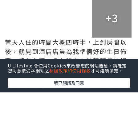
+3
當天入住的時間大概四時半，上到房間以
後，就見到酒店店員為我準備好的生日佈
置，超有心呢。多久沒有在這種夢幻的場
U Lifestyle 會使用Cookies來改善您的網站體驗，請確定
景，看著180度大海景，看著窗上佈置，還
您同意接受本網站之
私隱政策和使用條款
才可繼續瀏覽。
有床上的汽球，感覺很夢幻的。多久沒有
我已閱讀及同意
試過這種夢幻、興奮的感覺了。雖然他早
在離開家前已經發現我為他製造的驚喜，
但當他見到實地的時候，都是無比開心
的。忍不住要拍照留念呢，留下美好的回
憶。