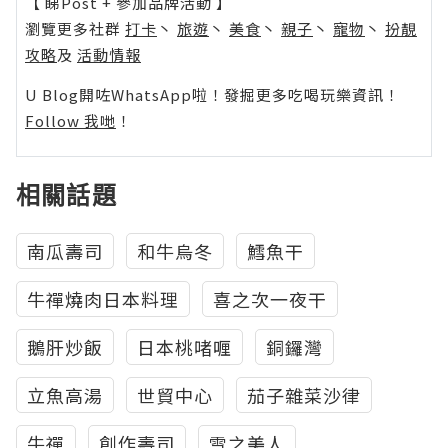
【 睇Post + 參加品牌活動 】
瀏覽更多社群
打卡
丶
旅遊
丶
美食
丶
親子
丶
寵物
丶
扮靚
攻略
及
活動情報
U Blog開咗WhatsApp啦！發掘更多吃喝玩樂資訊！
Follow 我哋
！
相關話題
南瓜壽司
和牛烏冬
鱈魚干
牛禪燒肉日本料理
喜之次一夜干
鵝肝炒飯
日本桃啫喱
銅鑼灣
立魚高湯
世貿中心
茄子雜菜沙律
牛禪
創作壽司
雪之美人