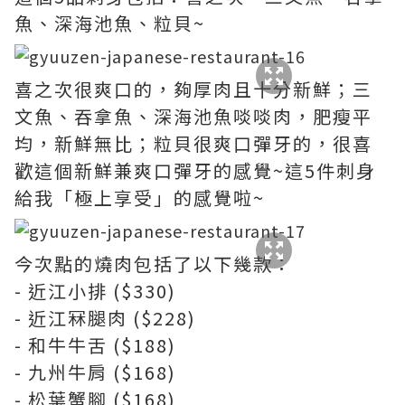
魚、深海池魚、粒貝~
喜之次很爽口的，夠厚肉且十分新鮮；三
文魚、吞拿魚、深海池魚啖啖肉，肥瘦平
均，新鮮無比；粒貝很爽口彈牙的，很喜
歡這個新鮮兼爽口彈牙的感覺~這5件刺身
給我「極上享受」的感覺啦~
今次點的燒肉包括了以下幾款：
- 近江小排 ($330)
- 近江冧腿肉 ($228)
- 和牛牛舌 ($188)
- 九州牛肩 ($168)
- 松葉蟹腳 ($168)