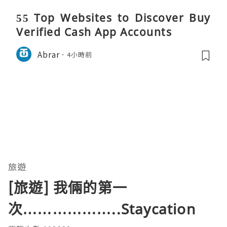
55 Top Websites to Discover Buy
Verified Cash App Accounts
Abrar
4小時前
旅遊
[旅遊] 我倆的第一
次………………..Staycation