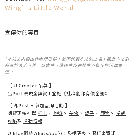
Wing’s Little World
宣傳你的專頁
*本站之內容由作者所提供，並不代表本站的立場。因此本站對
所有博客的立場、真實性、準確性及完整性不負任何法律責
任。
【 U Creator 招募 】
出Post賺現金獎賞 l
登記《社群創作有價企劃》
【 睇Post + 參加品牌活動 】
瀏覽更多社群
打卡
丶
旅遊
丶
美食
丶
親子
丶
寵物
丶
扮靚
攻略
及
活動情報
U Blog開咗WhatsApp啦！發掘更多吃喝玩樂資訊！