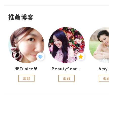
推薦博客
h 夏沫
♥Eunice♥
BeautySearch
Amy N
追蹤
追蹤
追蹤