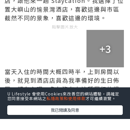
店，跟他來一趟 Staycation。我選擇了位
置大嶼山的愉景灣酒店，喜歡這邊與市區
截然不同的景象，喜歡這邊的環境。
點擊圖片放大
+3
當天入住的時間大概四時半，上到房間以
後，就見到酒店店員為我準備好的生日佈
置，超有心呢。多久沒有在這種夢幻的場
U Lifestyle 會使用Cookies來改善您的網站體驗，請確定
景，看著180度大海景，看著窗上佈置，還
您同意接受本網站之
私隱政策和使用條款
才可繼續瀏覽。
有床上的汽球，感覺很夢幻的。多久沒有
我已閱讀及同意
試過這種夢幻、興奮的感覺了。雖然他早
在離開家前已經發現我為他製造的驚喜，