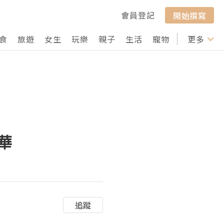
會員登記
開始撰寫
食
旅遊
女生
玩樂
親子
生活
寵物
行山
更多
打卡
精華
追蹤