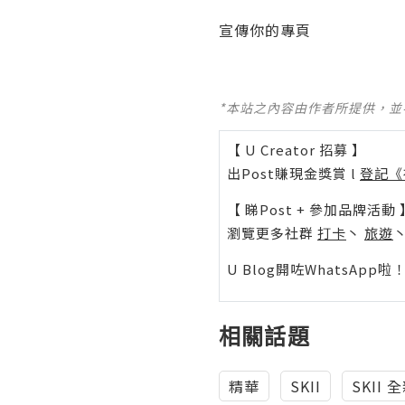
宣傳你的專頁
*本站之內容由作者所提供，
【 U Creator 招募 】
出Post賺現金獎賞 l
登記《
【 睇Post + 參加品牌活動 
瀏覽更多社群
打卡
丶
旅遊
U Blog開咗WhatsAp
相關話題
精華
SKII
SKII