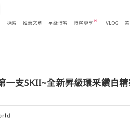
探索
推薦文章
星級博客
博客專享
VLOG
美
的第一支SKII~全新昇級環釆鑽白
orld