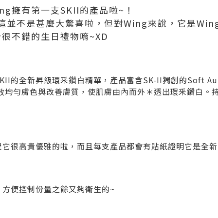
ng擁有第一支SKII的產品啦~！
並不是甚麼大驚喜啦，但對Wing來說，它是Wing
份很不錯的生日禮物唷~XD
I的全新昇級環釆鑽白精華，產品富含SK-II獨創的Soft Aura W
™，有效均勻膚色與改善膚質，使肌膚由內而外＊透出環釆鑽白。
感覺它很高貴優雅的啦，而且每支產品都會有貼紙證明它是全新
，方便控制份量之餘又夠衛生的~