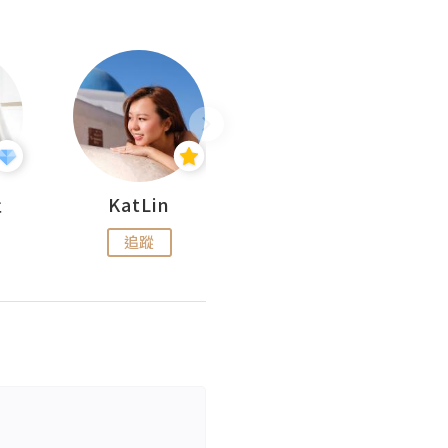
杜
KatLin
Missmiki 米奇小姐
追蹤
追蹤