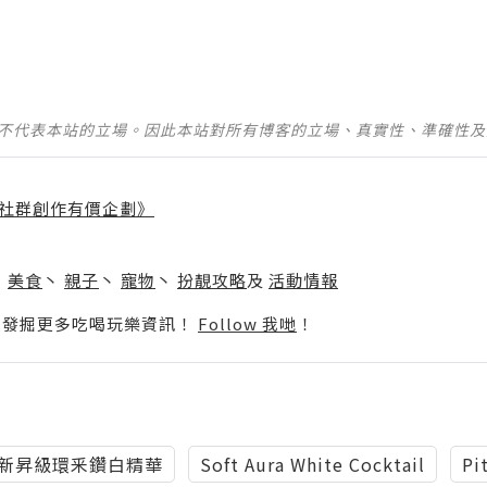
並不代表本站的立場。因此本站對所有博客的立場、真實性、準確性
社群創作有價企劃》
】
丶
美食
丶
親子
丶
寵物
丶
扮靚攻略
及
活動情報
p啦！發掘更多吃喝玩樂資訊！
Follow 我哋
！
 全新昇級環釆鑽白精華
Soft Aura White Cocktail
Pi