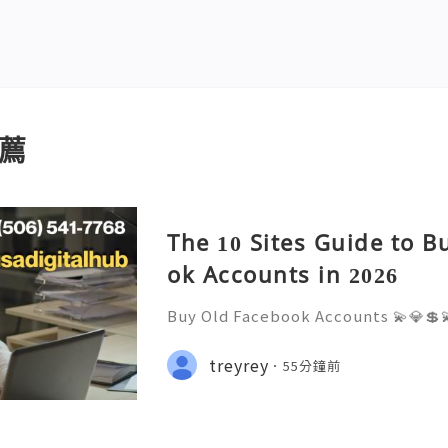
薦
The 10 Sites Guide to B
ok Accounts in 2026
Buy Old Facebook Accounts 💫💎💲
7 Customer Support 💫💎💲💫🌐✨💎W
68 💫💎💲💫🌐✨💎Telegram: @usadig
treyrey
55分鐘前
cord: usadigitalhub 💫💎💲💫🌐✨💎