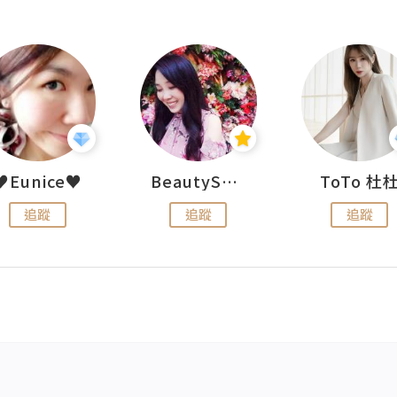
♥Eunice♥
BeautySearch
ToTo 杜
追蹤
追蹤
追蹤