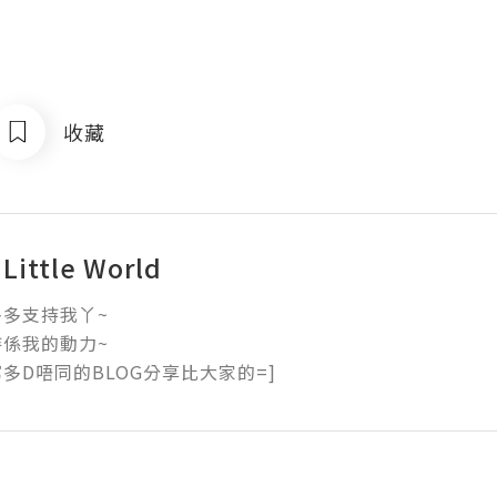
收藏
 Little World
多支持我丫~

係我的動力~

多D唔同的BLOG分享比大家的=]