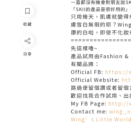
一直都沒有機會對朋友說SK
「SKII的產品是很好用的
只用幾天，肌膚就變得
膚雪白無瑕的耶？Wi
收藏
康的白啦，即使不化妝
===============
先這樣嚕~
分享
產品試用由Fashion & 
有關品牌：
Official FB:
https:/
Official Website:
htt
路過便留個讚或者留個言
歡迎找我合作試用、出
My FB Page:
http:/
Contact me:
wing_n
Wing’s Little Worl