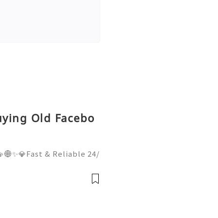
uying Old Facebo
🌐✨💎Fast & Reliable 24/
hatsApp :+1 (506) 541-77
italhub 💫💎💲💫🌐✨💎Dis
Email:usadigitalhubsell@g