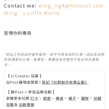
Contact me:
wing_ng4@hotmail.com
Wing’s Little World
宣傳你的專頁
*本站之內容由作者所提供，並不代表本站的立場。因此本站對
所有博客的立場、真實性、準確性及完整性不負任何法律責
任。
【 U Creator 招募 】
出Post賺現金獎賞 l
登記《社群創作有價企劃》
【 睇Post + 參加品牌活動 】
瀏覽更多社群
打卡
丶
旅遊
丶
美食
丶
親子
丶
寵物
丶
扮靚
攻略
及
活動情報