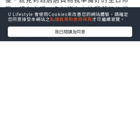
置，超有心呢。多久沒有在這種夢幻的場
U Lifestyle 會使用Cookies來改善您的網站體驗，請確定
景，看著180度大海景，看著窗上佈置，還
您同意接受本網站之
私隱政策和使用條款
才可繼續瀏覽。
有床上的汽球，感覺很夢幻的。多久沒有
我已閱讀及同意
試過這種夢幻、興奮的感覺了。雖然他早
在離開家前已經發現我為他製造的驚喜，
但當他見到實地的時候，都是無比開心
的。忍不住要拍照留念呢，留下美好的回
憶。
逛逛房間的其他位置，洗手間入面原來有
個浸浴位，可惜沒有帶浸浴的產品，要不
然可以好好浸一下。不打緊，浸一下熱
水，也可以讓我好好放鬆一下，把這陣子
的累氣一掃而空。