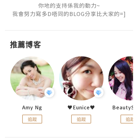
你地的支持係我的動力~

我會努力寫多D唔同的BLOG分享比大家的=]
推薦博客
h 夏沫
Amy Ng
♥Eunice♥
追蹤
追蹤
追蹤