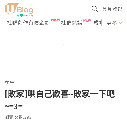
會員登記
社群創作有價企劃
社群熱話
成為U Creato
更多
女生
[敗家]哄自己歡喜~敗家一下吧
~=3=
瀏覽次數:393