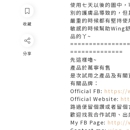
使用七天以後的圖中，可
別的護膚品導致的，但
嚴重的時候都有堅持使
收藏
敏感的時候幫助Wing
品的丫~
===============
==============
分享
先這樣嚕~
產品於萬寧有售
是次試用之產品及有關
有關品牌：
Official FB:
https:/
Official Website:
ht
路過便留個讚或者留個言
歡迎找我合作試用、出
My FB Page:
http:/