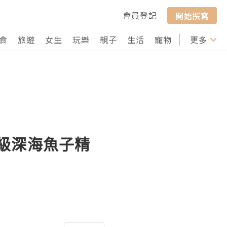
會員登記
開始撰寫
食
旅遊
女生
玩樂
親子
生活
寵物
行山
更多
打卡
鑽級深海魚子精