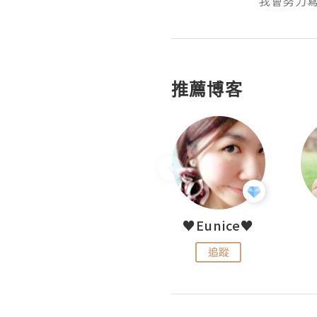
我會努力寫
推薦博客
LoveCath 夏沫
♥Eunice♥
追蹤
追蹤