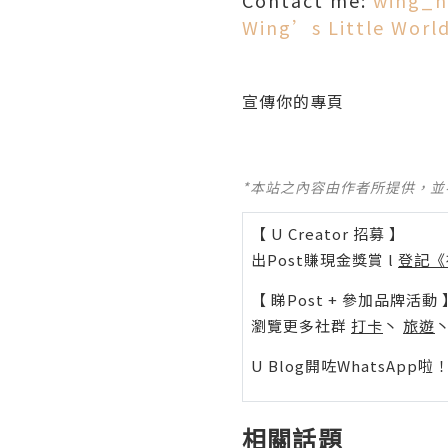
Contact me:
wing_n
Wing’s Little Worl
宣傳你的專頁
*本站之內容由作者所提供，
【 U Creator 招募 】
出Post賺現金獎賞 l
登記《
【 睇Post + 參加品牌活動 
瀏覽更多社群
打卡
丶
旅遊
U Blog開咗WhatsAp
相關話題