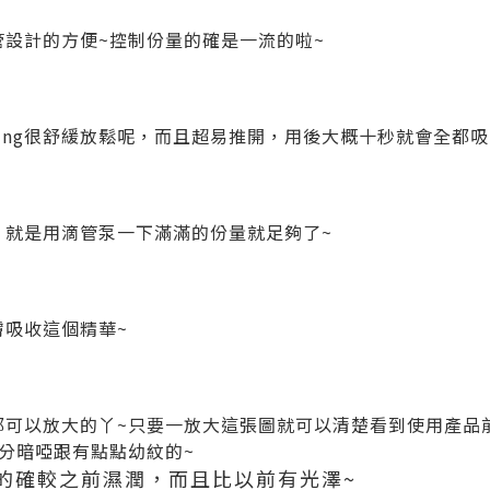
管設計的方便~控制份量的確是一流的啦~
ing很舒緩放鬆呢，而且超易推開，用後大概十秒就會全都吸
面，就是用滴管泵一下滿滿的份量就足夠了~
膚吸收這個精華~
圖都可以放大的丫~只要一放大這張圖就可以清楚看到使用產品
分暗啞跟有點點幼紋的~
的確較之前濕潤，而且比以前有光澤~