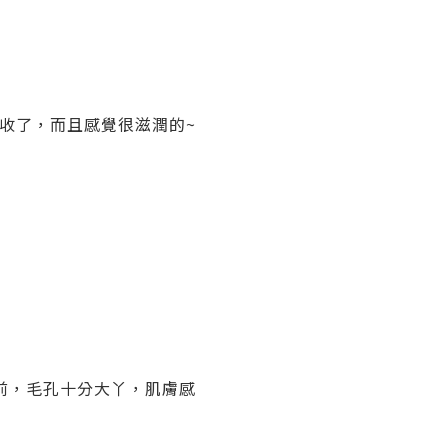
收了，而且感覺很滋潤的~
前，毛孔十分大丫，肌膚感