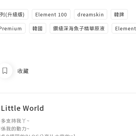
系列(升級版)
Element 100
dreamskin
韓牌
 Premium
韓國
鑽級深海魚子精華原液
Eleme
收藏
 Little World
多支持我丫~

係我的動力~
