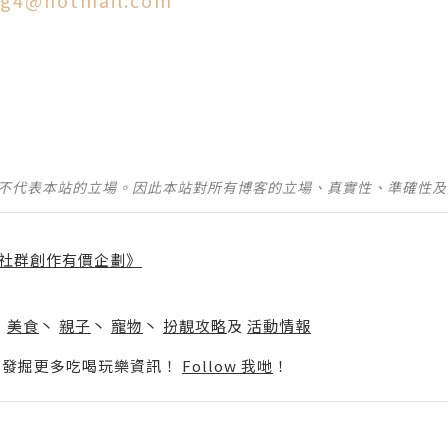
g4@hotmail.com
d
並不代表本站的立場。因此本站對所有博客的立場、真實性、準確性
社群創作有價企劃》
】
丶
美食
丶
親子
丶
寵物
丶
扮靚攻略
及
活動情報
p啦！發掘更多吃喝玩樂資訊！
Follow 我哋
！