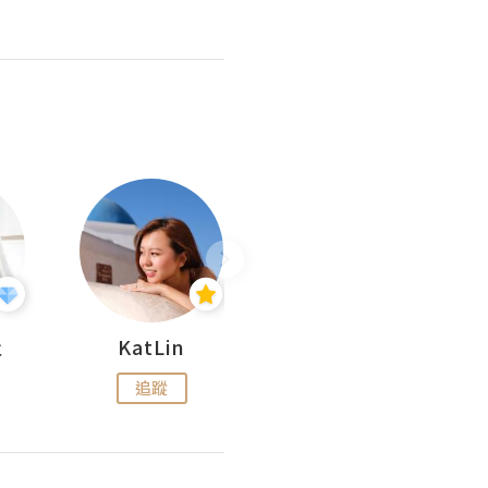
杜
KatLin
Missmiki 米奇小姐
追蹤
追蹤